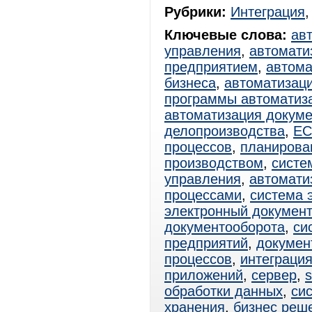
Рубрики:
Интеграция
Ключевые слова:
ав
управления
,
автомати
предприятием
,
автома
бизнеса
,
автоматизац
программы автоматиз
автоматизация докум
делопроизводства
,
E
процессов
,
планирова
производством
,
систе
управления
,
автомати
процессами
,
система 
электронный документ
документооборота
,
си
предприятий
,
докумен
процессов
,
интеграци
приложений
,
сервер
,
s
обработки данных
,
си
хранения
,
бизнес реш