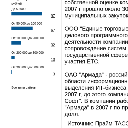
собственной оценке ко
рублей
2007 г прошло около 3
До 50 000
муниципальных закупок
97
От 50 000 до 100 000
ООО "Единые торговые 
67
делового программног
От 100 000 до 200 000
деятельности компании
32
сопровождение систем 
От 200 000 до 300 000
государственной сфере
10
участия ЕТС.
От 300 000 до 500 000
ОАО "Армада" - россий
3
области информационны
выделения ИТ-бизнеса 
Все типы сайтов
2007 г, до этого компа
Софт". В компании раб
"Армада" в 2007 г по 
долл.
Источник: Прайм-ТАСС