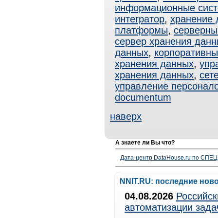
информационные сис
интегратор
,
хранение 
платформы
,
серверны
сервер хранения данн
данных
,
корпоративны
хранения данных
,
упр
хранения данных
,
сет
управление персонал
documentum
наверх
А знаете ли Вы что?
Дата-центр DataHouse.ru по СПЕЦ-
NNIT.RU: последние нов
04.08.2026
Российск
автоматизации зада