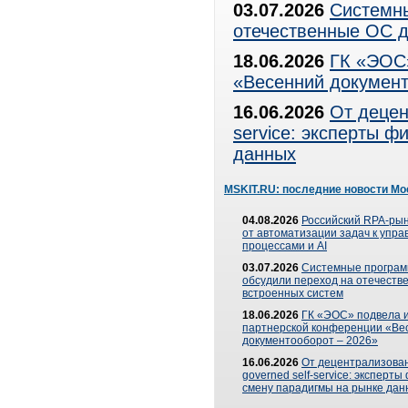
03.07.2026
Системны
отечественные ОС д
18.06.2026
ГК «ЭОС»
«Весенний документ
16.06.2026
От децен
service: эксперты 
данных
MSKIT.RU: последние новости Мо
04.08.2026
Российский RPA-рын
от автоматизации задач к упр
процессами и AI
03.07.2026
Системные програ
обсудили переход на отечеств
встроенных систем
18.06.2026
ГК «ЭОС» подвела и
партнерской конференции «Ве
документооборот – 2026»
16.06.2026
От децентрализован
governed self-service: эксперт
смену парадигмы на рынке дан