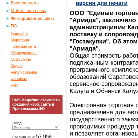
версия для печати
Безопасность
Мобильная связь
ООО "Единые торговы
Фиксированная связь
"Армада", заключило 
ПО
администрациями Кал
поставку и сопровож
Рынок ПК
Маркетинг
"Госзакупки". Об это
Торговые сети
"Армада".
Оборудование
Общая стоимость работ
Outsourcing
подписанным контракта
Кадры
программного комплекс
Регулирование
образований Саратовск
Финансы
сервисное сопровожден
Web
Калуга и Обнинск Калу
CMS Magazine: стоимость
Электронная торговая с
создания корп. сайта в
Приволжском ФО
предназначена для ав
государственного заказ
Город:
проводимых процедур 
и позволяет организов
57 958
Средняя цена: