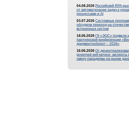
04.08.2026
Российский RPA-рын
от автоматизации задач к упр
процессами и AI
03.07.2026
Системные програ
обсудили переход на отечеств
встроенных систем
18.06.2026
ГК «ЭОС» подвела и
партнерской конференции «Ве
документооборот – 2026»
16.06.2026
От децентрализован
governed self-service: эксперт
смену парадигмы на рынке дан