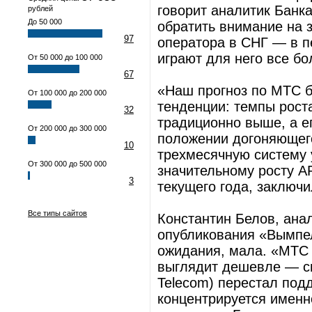
говорит аналитик Банк
рублей
До 50 000
обратить внимание на 
97
оператора в СНГ — в п
играют для него все бо
От 50 000 до 100 000
67
«Наш прогноз по МТС б
От 100 000 до 200 000
тенденции: темпы рос
32
традиционно выше, а е
От 200 000 до 300 000
положении догоняющего
10
трехмесячную систему 
От 300 000 до 500 000
значительному росту 
3
текущего года, заключи
Все типы сайтов
Константин Белов, анал
опубликования «Вым­п
ожидания, мала. «МТС 
выглядит дешевле — сп
Telecom) перестал под
концентрируется именн