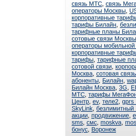
связь МТС
,
связь Мег
операторы Москвы
,
U
корпоративные тариф
тарифы Билайн
,
безл
тарифные планы Била
сотовые связи Москв
операторы мобильной
корпоративные тари
тарифы
,
тарифные пл
сотовой связи
,
корпор
Москва
,
сотовая связ
абоненты
,
Билайн
,
wa
Билайн Москва
,
3G
,
E
МТС
,
тарифы МегаФо
Центр
,
ev
,
теле2
,
gprs
SkyLink
,
безлимитный
акции
,
продвижение
,
e
sms
,
смс
,
moskva
,
mos
бонус
,
Воронеж