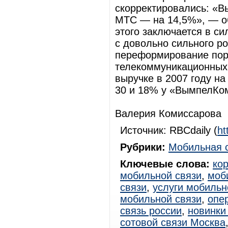
скорректировались: «В
МТС — на 14,5%», — о
этого заключается в си
с довольно сильного ро
переформирование пор
телекоммуникационных 
выручке в 2007 году н
30 и 18% у «ВымпелКом
Валерия Комиссарова
Источник: RBCdaily (
ht
Рубрики:
Мобильная 
Ключевые слова:
ко
мобильной связи
,
моб
связи
,
услуги мобильн
мобильной связи
,
опе
связь россии
,
новинки
сотовой связи Москва