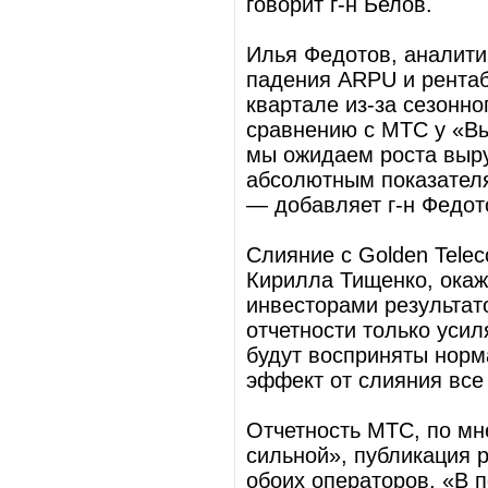
говорит г-н Белов.
Илья Федотов, аналити
падения ARPU и рента
квартале из-за сезонно
сравнению с МТС у «В
мы ожидаем роста выру
абсолютным показател
— добавляет г-н Федот
Слияние с Golden Tele
Кирилла Тищенко, окаж
инвесторами результа
отчетности только уси
будут восприняты норма
эффект от слияния все
Отчетность МТС, по мн
сильной», публикация р
обоих операторов. «В 