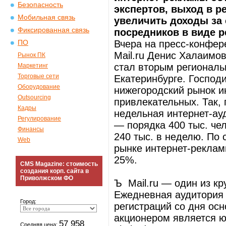
Безопасность
экспертов, выход в р
Мобильная связь
увеличить доходы за 
Фиксированная связь
посредников в виде р
Вчера на пресс-конфер
ПО
Mail.ru Денис Халаимо
Рынок ПК
стал вторым региональ
Маркетинг
Торговые сети
Екатеринбурге. Господи
Оборудование
нижегородский рынок и
Outsourcing
привлекательных. Так,
Кадры
недельная интернет-ау
Регулирование
— порядка 400 тыс. чел
Финансы
240 тыс. в неделю. По
Web
рынке интернет-рекламы
25%.
CMS Magazine: стоимость
создания корп. сайта в
Приволжском ФО
Ъ Mail.ru — один из кр
Ежедневная аудитория
Город:
регистраций со дня ос
акционером является 
57 958
Средняя цена: