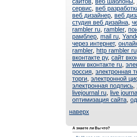
сайтов
,
веб шаблоны
,
сервис
,
веб разработк
веб дизайнер
,
веб диз
студия веб дизайна
,
ч
rambler ru
,
rambler
,
по
рамблер
,
mail ru
,
Yand
через интернет
,
онлай
rambler
,
http rambler ru
вконтакте ру
,
сайт вко
www вконтакте ru
,
эле
россия
,
электронная т
торги
,
электронной ци
электронная подпись
,
livejournal ru
,
live journa
оптимизация сайта
,
од
наверх
А знаете ли Вы что?