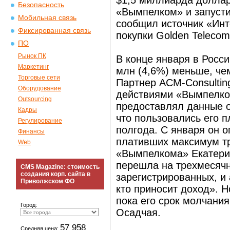
$1,5 миллиарда доллар
Безопасность
«Вымпелком» и запусти
Мобильная связь
сообщил источник «Ин
Фиксированная связь
покупки Golden Telecom
ПО
Рынок ПК
В конце января в Росси
Маркетинг
млн (4,6%) меньше, че
Торговые сети
Партнер ACM-Consultin
Оборудование
действиями «Вымпелком
Outsourcing
предоставлял данные о
Кадры
что пользовались его 
Регулирование
полгода. С января он 
Финансы
плативших максимум тр
Web
«Вымпелкома» Екатери
перешла на трехмесячны
CMS Magazine: стоимость
создания корп. сайта в
зарегистрированных, и 
Приволжском ФО
кто приносит доход». 
пока его срок молчани
Город:
Осадчая.
57 958
Средняя цена: