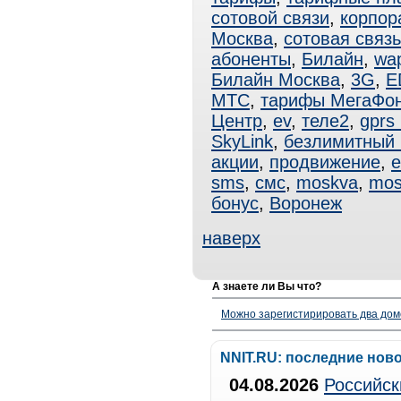
сотовой связи
,
корпор
Москва
,
сотовая связ
абоненты
,
Билайн
,
wa
Билайн Москва
,
3G
,
E
МТС
,
тарифы МегаФо
Центр
,
ev
,
теле2
,
gprs
SkyLink
,
безлимитный
акции
,
продвижение
,
e
sms
,
смс
,
moskva
,
mos
бонус
,
Воронеж
наверх
А знаете ли Вы что?
Можно зарегистирировать два дом
NNIT.RU: последние нов
04.08.2026
Российск