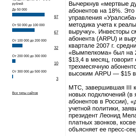
Вычеркнув «мертвые д
рублей
абонентов на 18%. Это
До 50 000
управления «Уралсиба
97
методика учета к реаль
От 50 000 до 100 000
выручку». Инвесторы с
67
абонента (ARPU) и выру
От 100 000 до 200 000
квартале 2007 г. средн
32
«Вымпелкома» был на 
От 200 000 до 300 000
$13,4 в месяц, говори
10
трехмесячную абонентс
От 300 000 до 500 000
высоким ARPU — $15 в
3
МТС, завершившая III 
Все типы сайтов
новых подключений (в 
абонентов в России), 
учетной политики, зая
президент Леонид Мел
платных звонков, косв
объясняет ее пресс-се