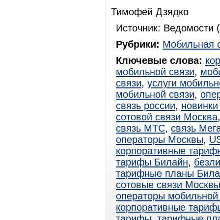
Тимофей Дзядко
Источник: Ведомости (
Рубрики:
Мобильная 
Ключевые слова:
ко
мобильной связи
,
моб
связи
,
услуги мобильн
мобильной связи
,
опе
связь россии
,
новинки
сотовой связи Москва
связь МТС
,
связь Мег
операторы Москвы
,
U
корпоративные тариф
тарифы Билайн
,
безл
тарифные планы Била
сотовые связи Москв
операторы мобильной
корпоративные тари
тарифы
,
тарифные пл