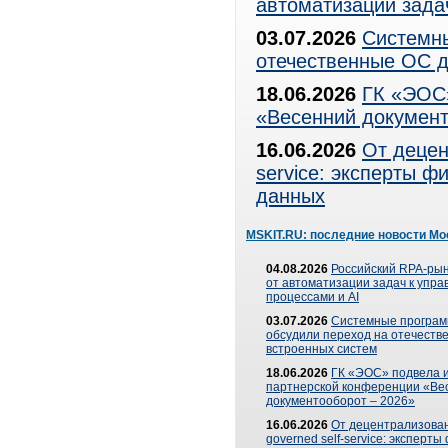
автоматизации зада
03.07.2026
Системны
отечественные ОС д
18.06.2026
ГК «ЭОС»
«Весенний документ
16.06.2026
От децен
service: эксперты 
данных
MSKIT.RU: последние новости Мо
04.08.2026
Российский RPA-рын
от автоматизации задач к упр
процессами и AI
03.07.2026
Системные програ
обсудили переход на отечеств
встроенных систем
18.06.2026
ГК «ЭОС» подвела и
партнерской конференции «Ве
документооборот – 2026»
16.06.2026
От децентрализован
governed self-service: эксперт