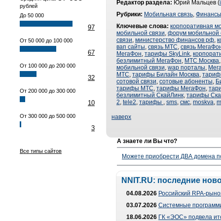
Редактор раздела:
Юрий Мальцев (
рублей
Рубрики:
Мобильная связь
,
Финанс
До 50 000
Ключевые слова:
корпоративная м
97
мобильной связи
,
форум мобильной 
связи
,
министерство финансов рф
,
к
От 50 000 до 100 000
вап сайты
,
связь МТС
,
связь МегаФо
67
МегаФон
,
тарифы SkyLink
,
корпорат
безлимитный МегаФон
,
МТС Москва
От 100 000 до 200 000
мобильной связи
,
wap порталы
,
Мег
МТС
,
тарифы Билайн Москва
,
тариф
32
сотовой связи
,
сотовые абоненты
,
Б
тарифы МТС
,
тарифы МегаФон
,
тар
От 200 000 до 300 000
безлимитный СкайЛинк
,
тарифы Ска
2
,
tele2
,
тарифы
,
sms
,
смс
,
moskva
,
m
10
От 300 000 до 500 000
наверх
3
А знаете ли Вы что?
Все типы сайтов
Можете приобрести ДВА домена п
NNIT.RU: последние нов
04.08.2026
Российский RPA-рынок
03.07.2026
Системные программи
18.06.2026
ГК «ЭОС» подвела ит