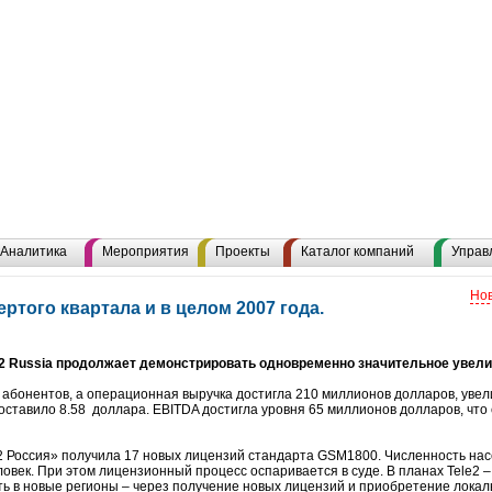
Аналитика
Мероприятия
Проекты
Каталог компаний
Управ
Нов
ертого квартала и в целом 2007 года.
le2 Russia продолжает демонстрировать одновременно значительное увели
 абонентов, а операционная выручка достигла 210 миллионов долларов, увел
оставило 8.58 доллара. EBITDA достигла уровня 65 миллионов долларов, что
e2 Россия» получила 17 новых лицензий стандарта GSM1800. Численность нас
овек. При этом лицензионный процесс оспаривается в суде. В планах Tele2 –
ть в новые регионы – через получение новых лицензий и приобретение локал