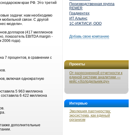
снодарском крае РФ. Это третий
Производственная группа
REMER
Градиентех
 новые задачи: нам необходимо
ИТ Альянс
 мобильной связи. С другой
1С-ИЖТИСИ, ООО
нес-модели».
ионов долларов (417 миллионов
но, показатель EBITDA margin -
Добавь свою компанию
 2006 года).
а 7 процентов, в сравнении с
Проекты
ров.
От разрозненной отчетности к
единой системе аналитики —
ров, включая однократную
кейс «Холодильник.ру»
оставила 5 963 миллиона
 составила 6 422 миллиона
Интервью
ов.
Эволюция партнерства:
ра.
экосистема, как единый
организм
 также дополнительные
пании.