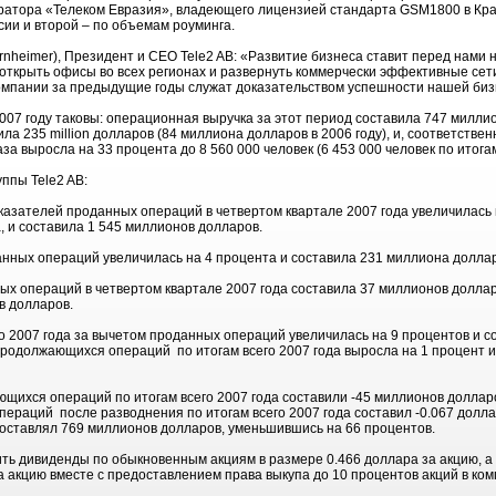
ератора «Телеком Евразия», владеющего лицензией стандарта GSM1800 в Кра
сии и второй – по объемам роуминга.
rnheimer), Президент и CEO Tele2 AB: «Развитие бизнеса ставит перед нами
ткрыть офисы во всех регионах и развернуть коммерчески эффективные сети
омпании за предыдущие годы служат доказательством успешности нашей биз
2007 году таковы: операционная выручка за этот период составила 747 милл
ла 235 million долларов (84 миллиона долларов в 2006 году), и, соответствен
за выросла на 33 процента до 8 560 000 человек (6 453 000 человек по итогам
ппы Tele2 AB:
азателей проданных операций в четвертом квартале 2007 года увеличилась н
 и составила 1 545 миллионов долларов.
нных операций увеличилась на 4 процента и составила 231 миллиона долла
ых операций в четвертом квартале 2007 года составила 37 миллионов долла
в долларов.
о 2007 года за вычетом проданных операций увеличилась на 9 процентов и с
родолжающихся операций по итогам всего 2007 года выросла на 1 процент и
ющихся операций по итогам всего 2007 года составили -45 миллионов доллар
ераций после разводнения по итогам всего 2007 года составил -0.067 долла
, составлял 769 миллионов долларов, уменьшившись на 66 процентов.
ть дивиденды по обыкновенным акциям в размере 0.466 доллара за акцию, а
а акцию вместе с предоставлением права выкупа до 10 процентов акций в ком