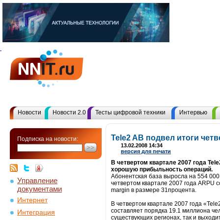
Новости
Новости 2.0
Тесты цифровой техники
Интервью
Tele2 AB подвел итоги четв
Подписка на новости:
13.02.2008 14:34
версия для печати
В четвертом квартале 2007 года Te
хорошую прибыльность операций.
Абонентская база выросла на 554 000
Управление
четвертом квартале 2007 года ARPU с
документами
margin в размере 31процента.
Интернет
В четвертом квартале 2007 года «Tel
составляет порядка 19.1 миллиона чел
Интеграция
существующих регионах, так и выходи