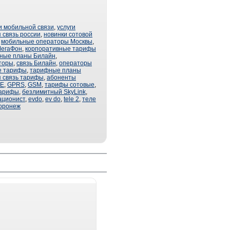
и мобильной связи
,
услуги
 связь россии
,
новинки сотовой
,
мобильные операторы Москвы
,
МегаФон
,
корпоративные тарифы
ные планы Билайн
,
торы
,
связь Билайн
,
операторы
е тарифы
,
тарифные планы
я связь тарифы
,
абоненты
E
,
GPRS
,
GSM
,
тарифы сотовые
,
тарифы
,
безлимитный SkyLink
,
ационист
,
evdo
,
ev do
,
tele 2
,
теле
оронеж