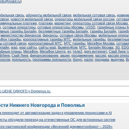
info@mskit.ru
)
ы
обильная связь
,
абоненты мобильной связи
,
мобильная сотовая связь
,
новинк
связи
,
новости мобильной связи
,
операторы мобильной связи россии
,
сотовая
оммунальные платежи
,
платежи
,
маркетинг
,
операторы сотовой связи Москва
н
,
сотовые операторы
,
сотовые операторы Москвы
,
USSD
,
тарифные планы 
ивные тарифы Билайн
,
безлимитные тарифы Билайн
,
тарифы Билайн
,
тариф
,
министерство финансов
,
финансы
,
сотовые связи Москвы
,
мобильные опера
аФон тарифы
,
корпоративные тарифы МТС
,
мобильные тарифы
,
безлимитны
ы сотовой связи
,
корпоративный МТС
,
МТС тарифы
,
МегаФон Москва
,
сотова
илайн
,
wap
,
wap сайты
,
сайты wap
,
ВымпелКом
,
МТС
,
Билайн Москва
,
3G
,
EDG
ифные планы
,
МегаФон
,
МегаФон Центр
,
ev
,
теле2
,
gprs интернет
,
Скай Линк 
йЛинк
,
Скай Линк
,
финансирование
,
акции
,
продвижение
,
кассир
,
кассир опер
oscow
,
лояльность
,
программы лояльности
,
бонус
,
налог
,
продажа
,
выручка
,
В
о ЦЕНЕ ОДНОГО у Domenus.ru.
ости Нижнего Новгорода и Поволжья
 переходит от автоматизации задач к управлению процессами и AI
сты обсудили переход на отечественные ОС для встроенных систем
оги партнерской конференции «Весенний документооборот – 2026»