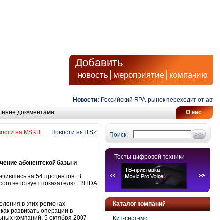
Добавить
новость
мероприятие
компанию
Новости:
Российский RPA-рынок переходит от автомат
ление документами
О нас
ости на MSKIT
Новости на ITSZ
Поиск:
Тесты цифровой техники
чение абонентской базы и
ичившись на 54 процентов. В
 соответствует показателю EBITDA
еления в этих регионах
Каталог компаний
 как развивать операции в
ьных компаний. 5 октября 2007
Кит-системс