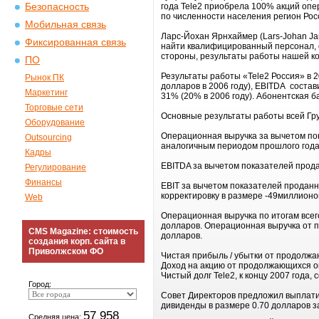
Безопасность
года Tele2 приобрела 100% акций оп
по численности населения регион Рос
Мобильная связь
Ларс-Йохан Ярнхаймер (Lars-Johan Ja
Фиксированная связь
найти квалифицированный персонал, о
стороны, результаты работы нашей к
ПО
Результаты работы «Tele2 Россия» в 
Рынок ПК
долларов в 2006 году), EBITDA состави
Маркетинг
31% (20% в 2006 году). Абонентская ба
Торговые сети
Основные результаты работы всей Гру
Оборудование
Операционная выручка за вычетом пок
Outsourcing
аналогичным периодом прошлого года,
Кадры
EBITDA за вычетом показателей прода
Регулирование
Финансы
EBIT за вычетом показателей проданн
корректировку в размере -49миллионо
Web
Операционная выручка по итогам всег
долларов. Операционная выручка от п
CMS Magazine: стоимость
долларов.
создания корп. сайта в
Приволжском ФО
Чистая прибыль / убытки от продолжа
Доход на акцию от продолжающихся оп
Чистый долг Tele2, к концу 2007 года
Город:
Совет Директоров предложил выплати
дивиденды в размере 0.70 долларов з
57 958
Средняя цена: