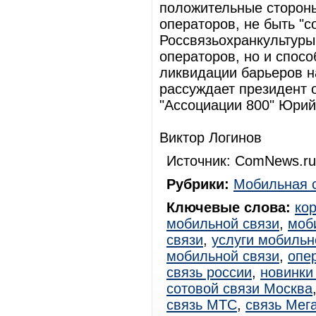
положительные стороны
операторов, не быть "с
Россвязьохранкультуры
операторов, но и спос
ликвидации барьеров на
рассуждает президент
"Ассоциации 800" Юрий
Виктор Логинов
Источник: ComNews.ru
Рубрики:
Мобильная 
Ключевые слова:
ко
мобильной связи
,
моб
связи
,
услуги мобильн
мобильной связи
,
опе
связь россии
,
новинки
сотовой связи Москва
связь МТС
,
связь Мег