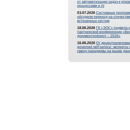
от автоматизации задач к упр
процессами и AI
03.07.2026
Системные програ
обсудили переход на отечеств
встроенных систем
18.06.2026
ГК «ЭОС» подвела и
партнерской конференции «Ве
документооборот – 2026»
16.06.2026
От децентрализован
governed self-service: эксперт
смену парадигмы на рынке дан