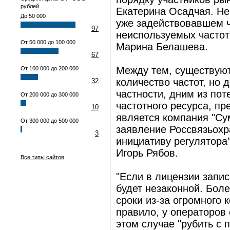
рублей
Екатерина Осадчая. Не
До 50 000
уже задействовавшем ча
97
неиспользуемых частот"
От 50 000 до 100 000
Марина Белашева.
67
Между тем, существую
От 100 000 до 200 000
количество частот, но 
32
частности, дним из по
От 200 000 до 300 000
частотного ресурса, п
10
является компания "Су
От 300 000 до 500 000
заявление Россвязьохр
3
инициативу регулятора"
Игорь Рябов.
Все типы сайтов
"Если в лицензии запи
будет незаконной. Боле
сроки из-за огромного 
правило, у операторов
этом случае "рубить с 