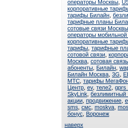
операторы Москвы
,
U
корпоративные тариф
тарифы Билайн
,
безл
тарифные планы Била
сотовые связи Москв
операторы мобильной
корпоративные тари
тарифы
,
тарифные пл
сотовой связи
,
корпор
Москва
,
сотовая связ
абоненты
,
Билайн
,
wa
Билайн Москва
,
3G
,
E
МТС
,
тарифы МегаФо
Центр
,
ev
,
теле2
,
gprs
SkyLink
,
безлимитный
акции
,
продвижение
,
e
sms
,
смс
,
moskva
,
mos
бонус
,
Воронеж
наверх