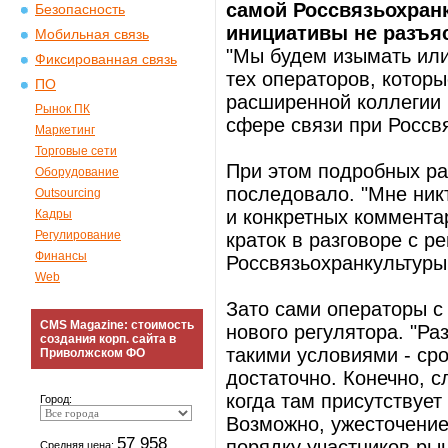
самой Россвязьохран
Безопасность
инициативы не разъя
Мобильная связь
"Мы будем изымать или
Фиксированная связь
тех операторов, которы
ПО
расширенной коллегии
Рынок ПК
сфере связи при Россв
Маркетинг
Торговые сети
При этом подробных ра
Оборудование
последовало. "Мне никт
Outsourcing
и конкретных комментар
Кадры
Регулирование
краток в разговоре с 
Финансы
Россвязьохранкультуры
Web
Зато сами операторы с
CMS Magazine: стоимость
нового регулятора. "Ра
создания корп. сайта в
такими условиями - сро
Приволжском ФО
достаточно. Конечно, с
когда там присутствуе
Город:
Возможно, ужесточение
57 958
порядку участников рын
Средняя цена: