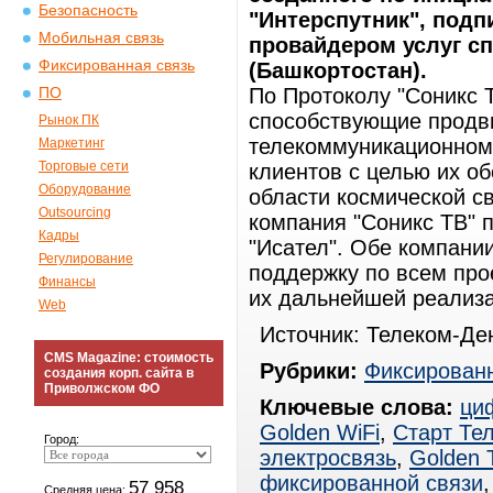
Безопасность
"Интерспутник", подп
Мобильная связь
провайдером услуг сп
Фиксированная связь
(Башкортостан).
По Протоколу "Соникс 
ПО
способствующие продв
Рынок ПК
телекоммуникационном 
Маркетинг
Торговые сети
клиентов с целью их о
Оборудование
области космической с
Outsourcing
компания "Соникс ТВ" 
Кадры
"Исател". Обе компани
Регулирование
поддержку по всем прое
Финансы
их дальнейшей реализа
Web
Источник: Телеком-Ден
CMS Magazine: стоимость
Рубрики:
Фиксированн
создания корп. сайта в
Приволжском ФО
Ключевые слова:
ци
Golden WiFi
,
Старт Те
Город:
электросвязь
,
Golden 
фиксированной связи
57 958
Средняя цена: