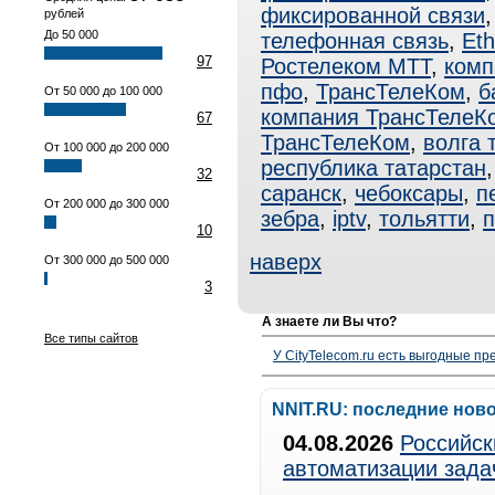
фиксированной связи
рублей
До 50 000
телефонная связь
,
Eth
97
Ростелеком МТТ
,
комп
пфо
,
ТрансТелеКом
,
б
От 50 000 до 100 000
компания ТрансТелеК
67
ТрансТелеКом
,
волга 
От 100 000 до 200 000
республика татарстан
32
саранск
,
чебоксары
,
п
От 200 000 до 300 000
зебра
,
iptv
,
тольятти
,
10
наверх
От 300 000 до 500 000
3
А знаете ли Вы что?
Все типы сайтов
У CityTelecom.ru есть выгодные п
NNIT.RU: последние нов
04.08.2026
Российск
автоматизации зада