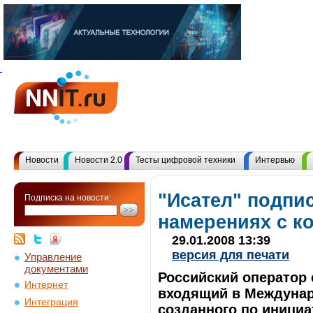
Новости
Новости 2.0
Тесты цифровой техники
Интервью
"Исател" подпи
Подписка на новости:
намерениях с к
29.01.2008 13:39
версия для печати
Управление
документами
Российский оператор 
Интернет
входящий в Междунар
Интеграция
созданного по иници