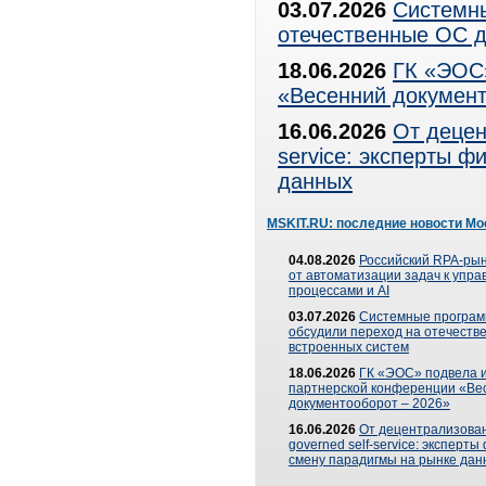
03.07.2026
Системны
отечественные ОС д
18.06.2026
ГК «ЭОС»
«Весенний документ
16.06.2026
От децен
service: эксперты 
данных
MSKIT.RU: последние новости Мо
04.08.2026
Российский RPA-рын
от автоматизации задач к упр
процессами и AI
03.07.2026
Системные програ
обсудили переход на отечеств
встроенных систем
18.06.2026
ГК «ЭОС» подвела и
партнерской конференции «Ве
документооборот – 2026»
16.06.2026
От децентрализован
governed self-service: эксперт
смену парадигмы на рынке дан