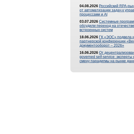
04.08.2026
Российский RPA-рын
от автоматизации задач к упр
процессами и AI
03.07.2026
Системные програ
обсудили переход на отечеств
встроенных систем
18.06.2026
ГК «ЭОС» подвела и
партнерской конференции «Ве
документооборот – 2026»
16.06.2026
От децентрализован
governed self-service: эксперт
смену парадигмы на рынке дан