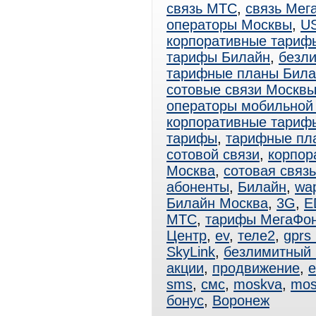
связь МТС
,
связь Мег
операторы Москвы
,
U
корпоративные тариф
тарифы Билайн
,
безл
тарифные планы Била
сотовые связи Москв
операторы мобильной
корпоративные тари
тарифы
,
тарифные пл
сотовой связи
,
корпор
Москва
,
сотовая связ
абоненты
,
Билайн
,
wa
Билайн Москва
,
3G
,
E
МТС
,
тарифы МегаФо
Центр
,
ev
,
теле2
,
gprs
SkyLink
,
безлимитный
акции
,
продвижение
,
e
sms
,
смс
,
moskva
,
mos
бонус
,
Воронеж