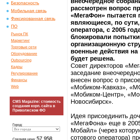
внеочередное собрани
Безопасность
рассмотрен вопрос пр
Мобильная связь
«МегаФон» пытается 
Фиксированная связь
являющиеся, по сути
ПО
оператора, с 2005 го
Рынок ПК
блокировали попытки
Маркетинг
организационную стру
Торговые сети
военные действия на 
Оборудование
будет решена.
Outsourcing
Совет директоров «Мег
Кадры
заседание внеочередно
Регулирование
внесен вопрос о присо
Финансы
«Мобиком-Кавказ», «М
Web
«Мобиком-Центр», «Мо
Новосибирск».
CMS Magazine: стоимость
создания корп. сайта в
Приволжском ФО
Идея присоединить доч
«МегаФона» еще в 2005
Город:
Мобайл» (через котору
сотового оператора) п
57 958
Средняя цена: