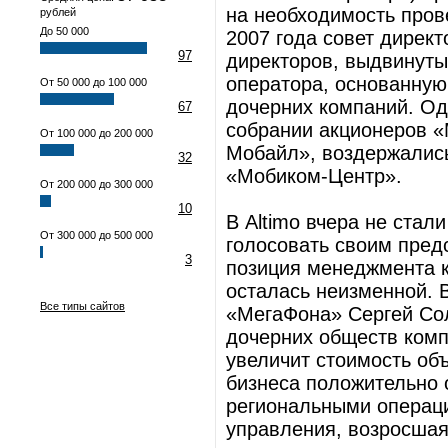
на необходимость пров
рублей
До 50 000
2007 года совет дирек
97
директоров, выдвинуты
оператора, основанную
От 50 000 до 100 000
дочерних компаний. Од
67
собрании акционеров 
От 100 000 до 200 000
Мобайл», воздержались
32
«Мобиком-Центр».
От 200 000 до 300 000
10
В Altimo вчера не стал
От 300 000 до 500 000
голосовать своим пред
3
позиция менеджмента к
осталась неизменной. 
Все типы сайтов
«МегаФона» Сергей Сол
дочерних обществ ком
увеличит стоимость об
бизнеса положительно 
региональными операци
управления, возросша