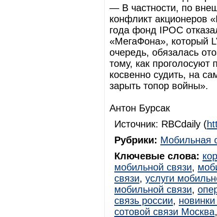
— В частности, по вне
конфликт акционеров «
года фонд IPOC отказа
«МегаФона», который LV
очередь, обязалась ото
тому, как проголосуют 
косвенно судить, на с
зарыть топор войны».
Антон Бурсак
Источник: RBCdaily (
ht
Рубрики:
Мобильная 
Ключевые слова:
ко
мобильной связи
,
моб
связи
,
услуги мобильн
мобильной связи
,
опе
связь россии
,
новинки
сотовой связи Москва