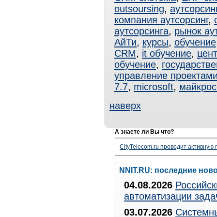
outsoursing
,
аутсорсин
компания аутсорсинг
,
аутсорсинга
,
рынок ау
АйТи
,
курсы
,
обучение
CRM
,
it обучение
,
цен
обучение
,
государстве
управление проектам
7.7
,
microsoft
,
майкрос
наверх
А знаете ли Вы что?
CityTelecom.ru проводит активную
NNIT.RU: последние нов
04.08.2026
Российск
автоматизации зада
03.07.2026
Системны