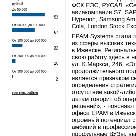
рублей
ФСК ЕЭС, РУСАЛ, «Се
До 50 000
авиакомпания S7, SAP, 
97
Hyperion, Samsung Amer
Cola, London Stock Ex
От 50 000 до 100 000
67
ЕРАМ Systems стала 
От 100 000 до 200 000
из сферы высоких тех
32
в Ижевске. Регионал
свою работу здесь в н
От 200 000 до 300 000
ул. К.Маркса, 246. «Э
10
продолжительного подг
От 300 000 до 500 000
является признаком с
3
определения стратеги
отсутствие какой-либ
Все типы сайтов
датам говорит об опе
решений», - поясняют
офиса ЕРАМ в Ижевске
огромный потенциал с
амбиций в профессион
профильные ВУЗы, вы