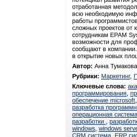
отработанная методол
всю необходимую инф
работы программистов
сложных проектов от 
сотрудникам EPAM Sys
возможности для проф
сообщают в компании.
в открытие новых пло
Автор:
Анна Тумакова
Рубрики:
Маркетинг
,
Ключевые слова:
ак
программирования
,
пр
обеспечение microsoft
разработка программн
операционная система
разработки
,
разработ
windows
,
windows serv
CRM система
,
ERP си