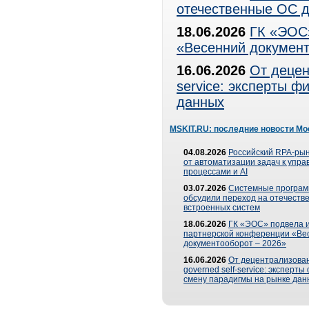
отечественные ОС д
18.06.2026
ГК «ЭОС»
«Весенний документ
16.06.2026
От децен
service: эксперты 
данных
MSKIT.RU: последние новости Мо
04.08.2026
Российский RPA-рын
от автоматизации задач к упр
процессами и AI
03.07.2026
Системные програ
обсудили переход на отечеств
встроенных систем
18.06.2026
ГК «ЭОС» подвела и
партнерской конференции «Ве
документооборот – 2026»
16.06.2026
От децентрализован
governed self-service: эксперт
смену парадигмы на рынке дан