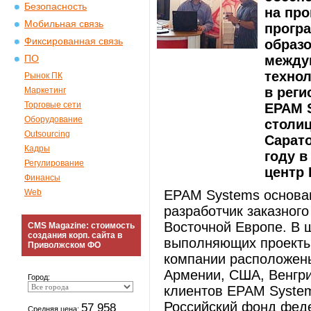
Безопасность
на про
Мобильная связь
програ
Фиксированная связь
образо
между
ПО
технол
Рынок ПК
в реги
Маркетинг
Торговые сети
ЕРАМ 
Оборудование
столиц
Outsourcing
Cарато
Кадры
году в
Регулирование
центр
Финансы
Web
EPAM Systems основан
разработчик заказног
Восточной Европе. В ш
CMS Magazine: стоимость
создания корп. сайта в
выполняющих проекты 
Приволжском ФО
компании расположены
Армении, США, Венгри
Город:
клиентов EPAM System
Российский фонд фед
57 958
Средняя цена: