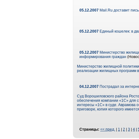
05.12.2007
Mail.Ru доставит пис
05.12.2007
Единый кошелек: в дв
05.12.2007
Министерство жилищно
информирования граждан
(Новос
Министерство жилищной политики 
реализации жилищных программ в 
04.12.2007
Пострадал за интерн
Суд Ворошиловского района Росто
обеспечения компании «1С» для с
интересы «1С» в суде. Аврамова ос
приговоре, копия которого имеет
Страницы:
<< пред.
|
1
|
2
|
3
|
4
|