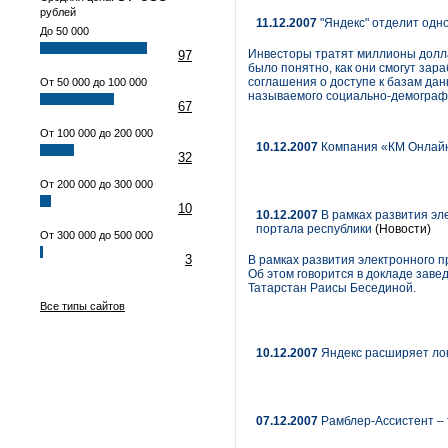
рублей
11.12.2007
"Яндекс" отделит одно
До 50 000
Инвесторы тратят миллионы долларо
97
было понятно, как они смогут зар
соглашения о доступе к базам дан
От 50 000 до 100 000
называемого социально-демографич
67
От 100 000 до 200 000
10.12.2007
Компания «КМ Онлайн»
32
От 200 000 до 300 000
10
10.12.2007
В рамках развития эл
портала республики
(Новости)
От 300 000 до 500 000
3
В рамках развития электронного 
Об этом говорится в докладе зав
Татарстан Раисы Бесединой.
Все типы сайтов
10.12.2007
Яндекс расширяет ло
07.12.2007
Рамблер-Ассистент – т