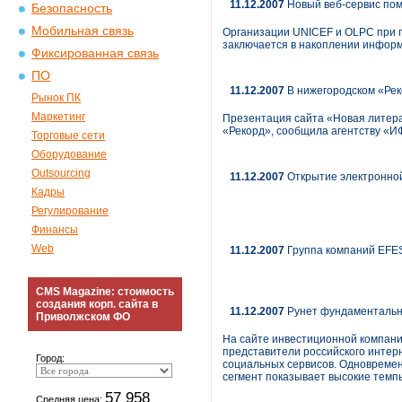
11.12.2007
Новый веб-сервис пом
Безопасность
Мобильная связь
Организации UNICEF и OLPC при по
заключается в накоплении информ
Фиксированная связь
ПО
11.12.2007
В нижегородском «Рек
Рынок ПК
Маркетинг
Презентация сайта «Новая литерат
«Рекорд», сообщила агентству «И
Торговые сети
Оборудование
Outsourcing
11.12.2007
Открытие электронной
Кадры
Регулирование
Финансы
Web
11.12.2007
Группа компаний EFES
CMS Magazine: стоимость
создания корп. сайта в
11.12.2007
Рунет фундаментальн
Приволжском ФО
На сайте инвестиционной компании
представители российского интер
Город:
социальных сервисов. Одновремен
сегмент показывает высокие темп
57 958
Средняя цена: