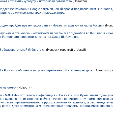
ожет сохранить культуру и историю человечества
(Новости)
ддержке компании Google открыли новый проект под названием Our Stories,
ации о различных культурах и народах мира.
орде» пройдет презентация сайта «Новая литературная карта России»
(Ново
урная карта России» www.litkarta.ru состоится 16 декабря в 18-00 час. в ни
Ф-Регион» арт-директор кинотеатра Ольга Шайдуллина.
 образовательной библиотеки.
(Новости короткой строкой)
 в России сообщает о запуске современного Интернет-ресурса.
(Новости кор
о меняется
(Новости)
 «ФИНАМ» состоялась конференция «Все в сеть! или Рунет: итоги года», уча
нет-бизнеса. По их мнению, сейчас в Рунете происходят фундаментальные и
но растет привлекательность русскоязычного интернета для рекламодателей.
ы роста, даже несмотря на многочисленные проблемы, ограничивающие его р