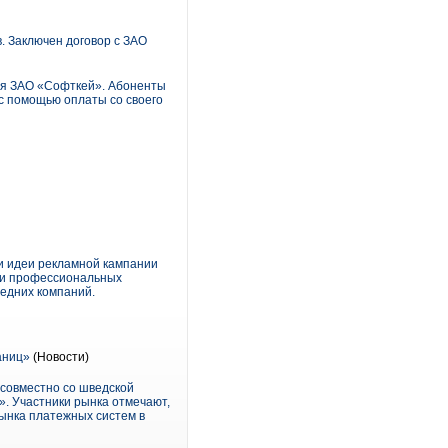
 Заключен договор с ЗАО
ия ЗАО «Софткей». Абоненты
с помощью оплаты со своего
ои идеи рекламной кампании
ами профессиональных
редних компаний.
аниц»
(Новости)
 совместно со шведской
». Участники рынка отмечают,
рынка платежных систем в