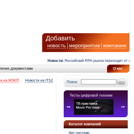
Добавить
новость
мероприятие
компанию
Новости:
Российский RPA-рынок переходит от автом
ление документами
О нас
и на MSKIT
Новости на ITSZ
Поиск:
Тесты цифровой техники
Каталог компаний
Кит-системс