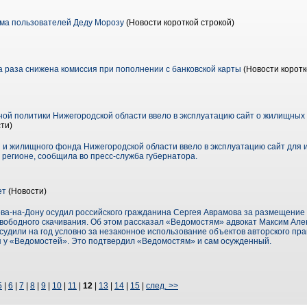
ьма пользователей Деду Морозу
(Новости короткой строкой)
а раза снижена комиссия при пополнении с банковской карты
(Новости коротк
й политики Нижегородской области ввело в эксплуатацию сайт о жилищных
ти)
и жилищного фонда Нижегородской области ввело в эксплуатацию сайт для
регионе, сообщила во пресс-служба губернатора.
ет
(Новости)
ва-на-Дону осудил российского гражданина Сергея Аврамова за размещение
вободного скачивания. Об этом рассказал «Ведомостям» адвокат Максим Ал
удили на год условно за незаконное использование объектов авторского права
ся у «Ведомостей». Это подтвердил «Ведомостям» и сам осужденный.
5
|
6
|
7
|
8
|
9
|
10
|
11
|
12
|
13
|
14
|
15
|
след. >>