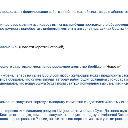
 продолжает формирование собственной платежной системы для абонентов.
ил договор с одним из лидеров рынка дистрибуции программного обеспечен
возможность приобретать цифровой контент в интернет -магазинах Софткей 
автомобиль
(Новости короткой строкой)
ернете стартовало креативное рекламное агентство BootB.com
(Новости)
конкурент. Теперь на сайте BootB.com любой желающий может предложить св
виса обещают, что суммы выплат авторам работ будут сравнимы с гонорар
дполагают, что новая услуга будет пользоваться популярностью у мелких и с
Компания запускает торговую площадку совместно с издателем «Желтых стр
нтересовался владелец ресурса Livejournal, компания «Суп». До конца года
«Желтые страницы», компания запустит торговую площадку «Livejournal Базар
онов еще не развит в России, но считают его перспективным с учетом роста 