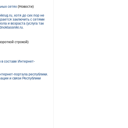
ьных сетях
(Новости)
rug.ru, хотя до сих пор не
ирается заключить с сетями
ола и возраста (услуга так
oklassniki.ru.
короткой строкой)
 в составе Интернет-
нтернет-портала республики.
ации и связи Республики