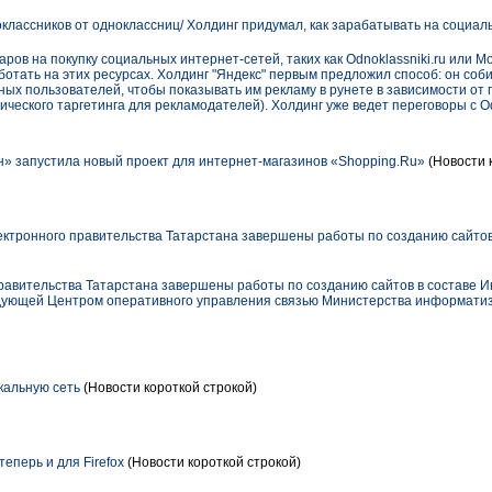
классников от одноклассниц/ Холдинг придумал, как зарабатывать на социал
в на покупку социальных интернет-сетей, таких как Odnoklassniki.ru или Moik
аботать на этих ресурсах. Холдинг "Яндекс" первым предложил способ: он соб
ных пользователей, чтобы показывать им рекламу в рунете в зависимости от п
еского таргетинга для рекламодателей). Холдинг уже ведет переговоры с Odn
 запустила новый проект для интернет-магазинов «Shopping.Ru»
(Новости 
ектронного правительства Татарстана завершены работы по созданию сайтов
правительства Татарстана завершены работы по созданию сайтов в составе И
едующей Центром оперативного управления связью Министерства информатиз
кальную сеть
(Новости короткой строкой)
еперь и для Firefox
(Новости короткой строкой)