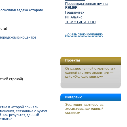
Производственная группа
REMER
 основная задача которого
Градиентех
ИТ Альянс
1С-ИЖТИСИ, ООО
сти)
Добавь свою компанию
жегородском киноцентре
Проекты
От разрозненной отчетности к
единой системе аналитики —
кейс «Холодильник.ру»
откой строкой)
Интервью
Эволюция партнерства:
стие в которой приняли
экосистема, как единый
зменения, связанные с бумом
организм
 Как результат, данный
азвитие.