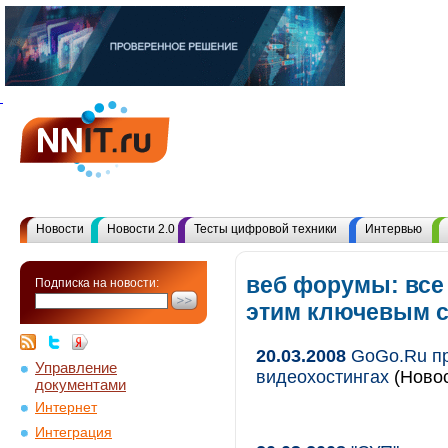
Новости
Новости 2.0
Тесты цифровой техники
Интервью
веб форумы: все
Подписка на новости:
этим ключевым 
20.03.2008
GoGo.Ru пр
Управление
видеохостингах
(Новос
документами
Интернет
Интеграция