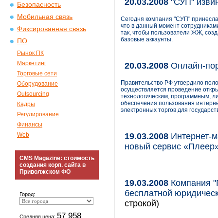
20.03.2008
"СУП" изви
Безопасность
Мобильная связь
Сегодня компания "СУП" принесла
что в данный момент сотрудникам
Фиксированная связь
так, чтобы пользователи ЖЖ, созд
базовые аккаунты.
ПО
Рынок ПК
Маркетинг
20.03.2008
Онлайн-по
Торговые сети
Правительство РФ утвердило поло
Оборудование
осуществляется проведение откры
Outsourcing
технологическим, программным, л
обеспечения пользования интерне
Кадры
электронных торгов для государс
Регулирование
Финансы
Web
19.03.2008
Интернет-ма
новый сервис «Плеер»
CMS Magazine: стоимость
создания корп. сайта в
Приволжском ФО
19.03.2008
Компания "
бесплатной юридическо
Город:
строкой)
57 958
Средняя цена: