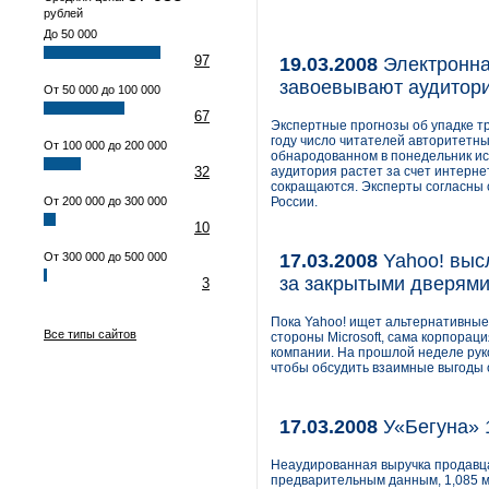
рублей
До 50 000
97
19.03.2008
Электронна
завоевывают аудитор
От 50 000 до 100 000
67
Экспертные прогнозы об упадке 
году число читателей авторитетных
От 100 000 до 200 000
обнародованном в понедельник исс
32
аудитория растет за счет интерне
сокращаются. Эксперты согласны 
От 200 000 до 300 000
России.
10
От 300 000 до 500 000
17.03.2008
Yahoo! выс
за закрытыми дверям
3
Пока Yahoo! ищет альтернативные
Все типы сайтов
стороны Microsoft, сама корпорац
компании. На прошлой неделе руко
чтобы обсудить взаимные выгоды 
17.03.2008
У«Бегуна» 
Неаудированная выручка продавца
предварительным данным, 1,085 мл