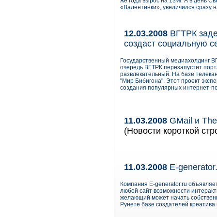
же года вырос на 13%. А в день С
«Валентинки», увеличился сразу н
12.03.2008
ВГТРК заде
создаст социальную с
Государственный медиахолдинг ВГ
очередь ВГТРК перезапустит порта
развлекательный. На базе телекан
"Мир Бибигона". Этот проект эксп
создания популярных интернет-п
11.03.2008
GMail и The
(Новости короткой стр
11.03.2008
E-generator
Компания E-generator.ru объявляе
любой сайт возможности интеракти
желающий может начать собственн
Рунете базе создателей креатива 