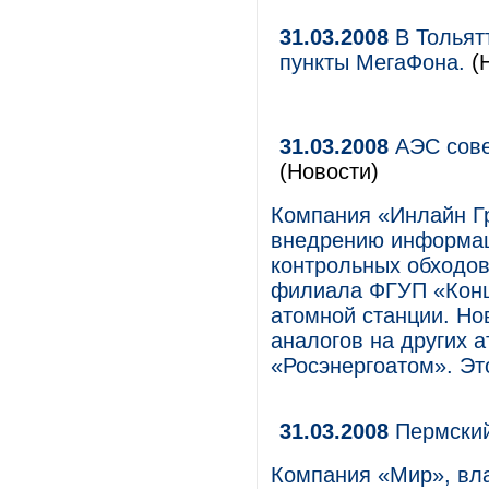
31.03.2008
В Тольят
пункты МегаФона.
(Н
31.03.2008
АЭС сове
(Новости)
Компания «Инлайн Гр
внедрению информац
контрольных обходов
филиала ФГУП «Конц
атомной станции. Но
аналогов на других 
«Росэнергоатом». Эт
31.03.2008
Пермски
Компания «Мир», вл