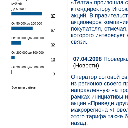
«Телта» произошла с
рублей
к гендиректору Игор
До 50 000
акций. В правительс
97
акционеров компании
От 50 000 до 100 000
покупателя, отмечая,
67
которого интересует
От 100 000 до 200 000
связи.
32
От 200 000 до 300 000
07.04.2008
Проверка
10
(Новости)
От 300 000 до 500 000
3
Оператор сотовой с
из регионов своего 
Все типы сайтов
направленную на пр
рамках инициативы 
акции «Приведи друга
макрорегиона «Пово
этого тарифа также 
назад.