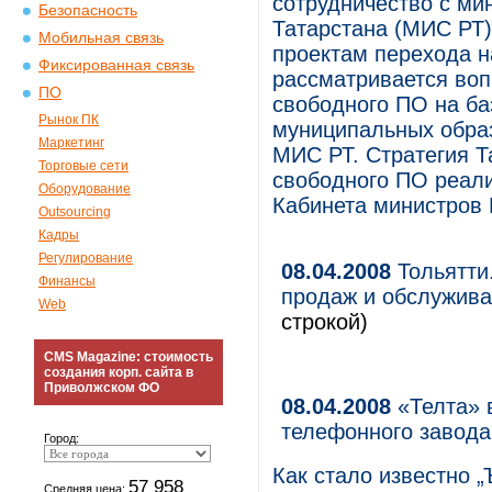
сотрудничество с ми
Безопасность
Татарстана (МИС РТ)
Мобильная связь
проектам перехода н
Фиксированная связь
рассматривается воп
ПО
свободного ПО на ба
Рынок ПК
муниципальных образ
Маркетинг
МИС РТ. Стратегия Т
Торговые сети
свободного ПО реали
Оборудование
Кабинета министров Р
Outsourcing
Кадры
Регулирование
08.04.2008
Тольятти
Финансы
продаж и обслужив
Web
строкой)
CMS Magazine: стоимость
создания корп. сайта в
Приволжском ФО
08.04.2008
«Телта» 
телефонного завода
Город:
Как стало известно 
57 958
Средняя цена: