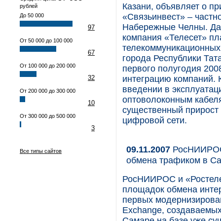
Казани, объявляет о п
рублей
«Связьинвест» – частн
До 50 000
Набережные Челны. Дан
97
компания «Телесет» пл
От 50 000 до 100 000
телекоммуникационных 
67
города Республики Тат
От 100 000 до 200 000
первого полугодия 200
32
интеграцию компаний. 
введении в эксплуатац
От 200 000 до 300 000
оптоволоконным кабеля
10
существенный прирост
От 300 000 до 500 000
цифровой сети.
3
09.11.2007
РосНИИРОС 
Все типы сайтов
обмена трафиком в С
РосНИИРОС и «Ростеле
площадок обмена интер
первых модернизирован
Exchange, создаваемых
Самаре на базе уже с