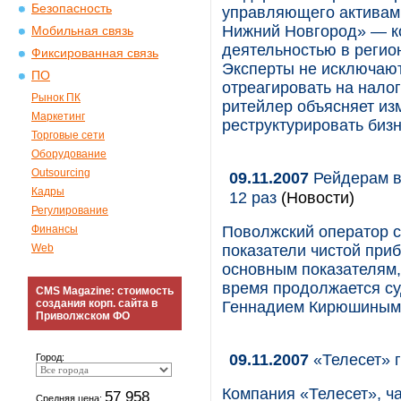
Безопасность
управляющего активам
Нижний Новгород» — к
Мобильная связь
деятельностью в регио
Фиксированная связь
Эксперты не исключают
ПО
отреагировать на нало
Рынок ПК
ритейлер объясняет из
Маркетинг
реструктурировать бизн
Торговые сети
Оборудование
Outsourcing
09.11.2007
Рейдерам в
Кадры
12 раз
(Новости)
Регулирование
Финансы
Поволжский оператор с
Web
показатели чистой при
основным показателям,
время продолжается с
CMS Magazine: стоимость
создания корп. сайта в
Геннадием Кирюшиным
Приволжском ФО
09.11.2007
«Телесет» г
Город:
Компания «Телесет», ч
57 958
Средняя цена: