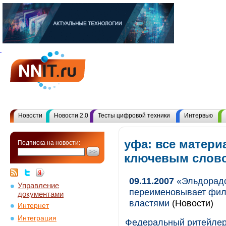
Новости
Новости 2.0
Тесты цифровой техники
Интервью
уфа: все матери
Подписка на новости:
ключевым слов
09.11.2007
«Эльдорадо
Управление
переименовывает фили
документами
властями
(Новости)
Интернет
Интеграция
Федеральный ритейлер