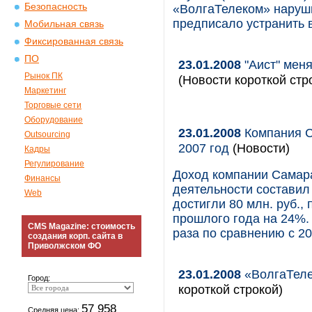
Безопасность
«ВолгаТелеком» наруши
предписало устранить
Мобильная связь
Фиксированная связь
ПО
23.01.2008
"Аист" мен
Рынок ПК
(Новости короткой стр
Маркетинг
Торговые сети
Оборудование
23.01.2008
Компания С
Outsourcing
2007 год
(Новости)
Кадры
Регулирование
Доход компании Самара
Финансы
деятельности составил 
Web
достигли 80 млн. руб.
прошлого года на 24%.
CMS Magazine: стоимость
раза по сравнению с 20
создания корп. сайта в
Приволжском ФО
23.01.2008
«ВолгаТеле
Город:
короткой строкой)
57 958
Средняя цена: