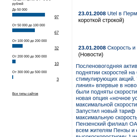
рублей
До 50 000
23.01.2008
Utel в Пер
97
короткой строкой)
От 50 000 до 100 000
67
От 100 000 до 200 000
23.01.2008
Скорость и
32
(Новости)
От 200 000 до 300 000
10
Посленовогодняя актив
поднятии скоростей на
От 300 000 до 500 000
стимулирующих акций. 
3
линия» впервые в ново
были подняты скорости 
Все типы сайтов
новая опция «ночное у
максимальной скорости 
Запустил новый тариф 
максимальную скорость
Пензенский филиал ОА
всем жителям Пензы и
высокоскоростному J-и