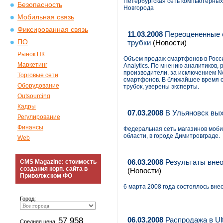
Петербургская сеть компьютерных
Безопасность
Новгорода
Мобильная связь
Фиксированная связь
11.03.2008
Переоцененные 
ПО
трубки
(Новости)
Рынок ПК
Объем продаж смартфонов в России
Маркетинг
Analytics. По мнению аналитиков,
производители, за исключением No
Торговые сети
смартфонов. В ближайшее время 
Оборудование
трубок, уверены эксперты.
Outsourcing
Кадры
07.03.2008
В Ульяновск вых
Регулирование
Финансы
Федеральная сеть магазинов моби
области, в городе Димитровграде.
Web
06.03.2008
Результаты внео
CMS Magazine: стоимость
создания корп. сайта в
(Новости)
Приволжском ФО
6 марта 2008 года состоялось вн
Город:
57 958
06.03.2008
Распродажа в Ult
Средняя цена: