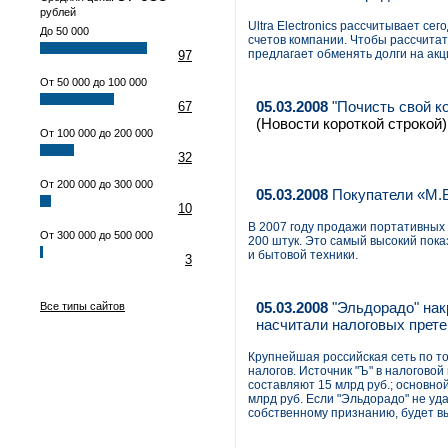
рублей
Ultra Electronics рассчитывает с
До 50 000
счетов компании. Чтобы рассчитат
предлагает обменять долги на акц
97
От 50 000 до 100 000
05.03.2008
"Почисть свой ко
67
(Новости короткой строкой)
От 100 000 до 200 000
32
От 200 000 до 300 000
05.03.2008
Покупатели «М.В
10
В 2007 году продажи портативных
От 300 000 до 500 000
200 штук. Это самый высокий пок
и бытовой техники.
3
05.03.2008
"Эльдорадо" нак
Все типы сайтов
насчитали налоговых прете
Крупнейшая российская сеть по т
налогов. Источник "Ъ" в налогово
составляют 15 млрд руб.; основной
млрд руб. Если "Эльдорадо" не уда
собственному признанию, будет в