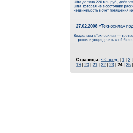
Ultra должна 220 млн руб., добилс
Ultra, которая не в состоянии ра
недвижимость в счет погашения кре
27.02.2008
«Техносила» под
Владельцы «Техносилы» — третьей
— решили упорядочить свой бизне
Страницы:
<< пред.
|
1
|
2
19
|
20
|
21
|
22
|
23
|
24
|
25