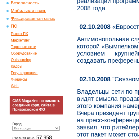
реализации программ
Безопасность
2008 года.
Мобильная связь
Фиксированная связь
02.10.2008
«Евросет
ПО
Рынок ПК
Антимонопольная слу
Маркетинг
которой «Вымпелком»
Торговые сети
условием — крупней
Оборудование
создавать преферен
Outsourcing
Кадры
Регулирование
02.10.2008
"Связном
Финансы
Web
Владельцы сети по п
видят смысла продав
CMS Magazine: стоимость
этого компания наме
создания корп. сайта в
Приволжском ФО
Вчера президент гру
на пресс-конференци
Город:
заявил, что ритейлер
этот пакет может сто
57 958
Средняя цена: