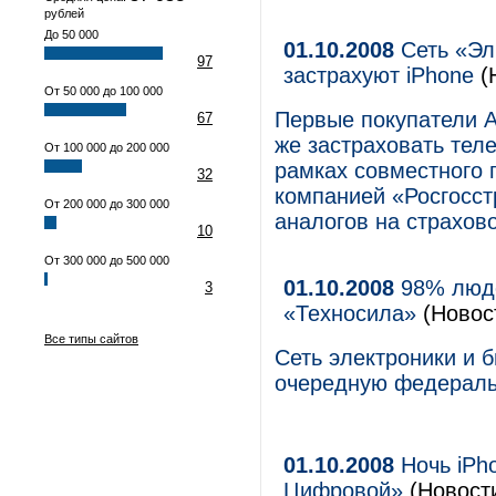
рублей
До 50 000
01.10.2008
Сеть «Эл
97
застрахуют iPhone
(
От 50 000 до 100 000
Первые покупатели A
67
же застраховать тел
От 100 000 до 200 000
рамках совместного 
32
компанией «Росгосст
От 200 000 до 300 000
аналогов на страхов
10
От 300 000 до 500 000
01.10.2008
98% люде
3
«Техносила»
(Новос
Все типы сайтов
Сеть электроники и 
очередную федераль
01.10.2008
Ночь iPho
Цифровой»
(Новост