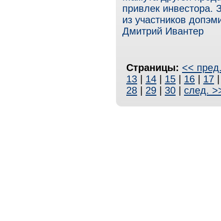
привлек инвестора. 
из участников допэм
Дмитрий Ивантер
Страницы:
<< пред
13
|
14
|
15
|
16
|
17
28
|
29
|
30
|
след. >