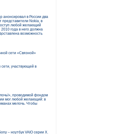
ор анонсировал в России два
т представители Nokia, в
 доступ любой желающий
 2010 года в него должна
редоставлена возможность
чной сети «Связной»
 сети, участвующей в
елочь!», проводимой фондом
ции мог любой желающий: в
арманах мелочь. Чтобы
ny – ноутбук VAIO серии X.