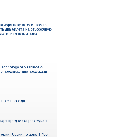
октября покупатели любого
ать два билета на отборочную
да, или главный приз –
Technology объявляют о
по продвижению продукции
елевс» проводит
Старт продаж сопровождает
тории России по цене 4 490