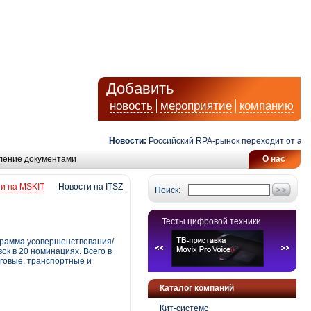
Добавить
новость
мероприятие
компанию
Новости:
Российский RPA-рынок переходит от автомат
ление документами
О нас
и на MSKIT
Новости на ITSZ
Поиск:
Тесты цифровой техники
грамма усовершенствования/
ок в 20 номинациях. Всего в
рговые, транспортные и
Каталог компаний
Кит-системс