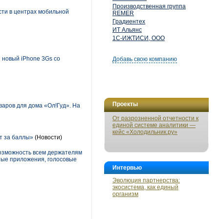
Производственная группа
сти в центрах мобильной
REMER
Градиентех
ИТ Альянс
1С-ИЖТИСИ, ООО
 новый iPhone 3Gs со
Добавь свою компанию
Проекты
аров для дома «Ол!Гуд». На
От разрозненной отчетности к
единой системе аналитики —
кейс «Холодильник.ру»
т за баллы»
(Новости)
возможность всем держателям
зные приложения, голосовые
Интервью
Эволюция партнерства:
экосистема, как единый
организм