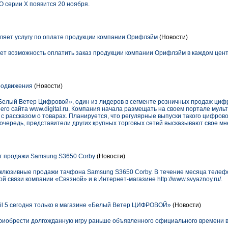
IO серии X появится 20 ноября.
яет услугу по оплате продукции компании Орифлэйм
(Новости)
т возможность оплатить заказ продукции компании Орифлэйм в каждом цент
родвижения
(Новости)
лый Ветер Цифровой», один из лидеров в сегменте розничных продаж цифр
его сайта www.digital.ru. Компания начала размещать на своем портале мул
 рассказом о товарах. Планируется, что регулярные выпуски такого цифрово
 очередь, представители других крупных торговых сетей высказывают свое мн
т продажи Samsung S3650 Corby
(Новости)
склюзивные продажи тачфона Samsung S3650 Corby. В течение месяца теле
й связи компании «Связной» и в Интернет-магазине http://www.svyaznoy.ru/.
il 5 сегодня только в магазине «Белый Ветер ЦИФРОВОЙ»
(Новости)
 приобрести долгожданную игру раньше объявленного официального времени 