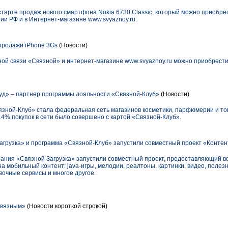
тарте продаж нового смартфона Nokia 6730 Classic, который можно приобре
ии РФ и в Интернет-магазине www.svyaznoy.ru.
продажи iPhone 3Gs
(Новости)
ной связи «Связной» и интернет-магазине www.svyaznoy.ru можно приобрести
уд» – партнер программы лояльности «Связной-Клуб»
(Новости)
ной-Клуб» стала федеральная сеть магазинов косметики, парфюмерии и тов
4% покупок в сети было совершено с картой «Связной-Клуб».
грузка» и программа «Связной-Клуб» запустили совместный проект «Контен
ания «Связной Загрузка» запустили совместный проект, предоставляющий 
а мобильный контент: java-игры, мелодии, реалтоны, картинки, видео, поле
очные сервисы и многое другое.
«Связным»
(Новости короткой строкой)