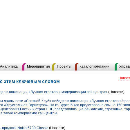
Аналитика
Мероприятия
Проекты
Каталог компаний
Управ
Новост
 с этим ключевым словом
ил в номинации «Лучшая стратегия модернизации call-центра»
(Новости)
 лояльности «Связной-Клуб» победил в номинации «Лучшая стратегия/про
са «Хрустальная Гарнитура». На конкурсе было представлено свыше 150 заяв
l-центров из России и стран СНГ, представляющие банковские, страховые, то
 также коммерческие call-центры.
 продажи Nokia 6730 Classic
(Новости)