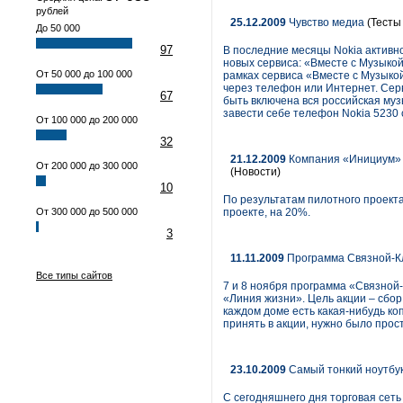
рублей
25.12.2009
Чувство медиа
(Тесты
До 50 000
97
В последние месяцы Nokia активно
новых сервиса: «Вместе с Музыкой»
От 50 000 до 100 000
рамках сервиса «Вместе с Музыко
через телефон или Интернет. Серв
67
быть включена вся российская музы
завести себе телефон Nokia 523
От 100 000 до 200 000
32
21.12.2009
Компания «Инициум» 
От 200 000 до 300 000
(Новости)
10
По результатам пилотного проекта
От 300 000 до 500 000
проекте, на 20%.
3
11.11.2009
Программа Связной-Кл
Все типы сайтов
7 и 8 ноября программа «Связной-
«Линия жизни». Цель акции – сбо
каждом доме есть какая-нибудь ко
принять в акции, нужно было прос
23.10.2009
Самый тонкий ноутбу
С сегодняшнего дня торговая сет