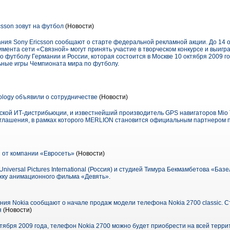
csson зовут на футбол
(Новости)
ания Sony Ericsson сообщают о старте федеральной рекламной акции. До 14 
имента сети «Связной» могут принять участие в творческом конкурсе и выигр
 футболу Германии и России, которая состоится в Москве 10 октября 2009 го
ьные игры Чемпионата мира по футболу.
logy объявили о сотрудничестве
(Новости)
кой ИТ-дистрибьюции, и известнейший производитель GPS навигаторов Mio 
оглашения, в рамках которого MERLION становится официальным партнером 
 от компании «Евросеть»
(Новости)
niversal Pictures International (Россия) и студией Тимура Бекмамбетова «Баз
жку анимационного фильма «Девять».
ния Nokia сообщают о начале продаж модели телефона Nokia 2700 classic. 
я
(Новости)
нтября 2009 года, телефон Nokia 2700 можно будет приобрести на всей терри