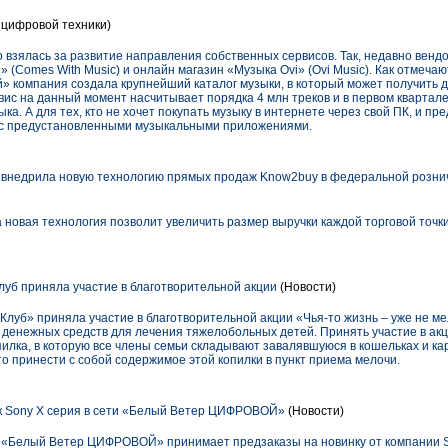
 цифровой техники)
 взялась за развитие направления собственных сервисов. Так, недавно венд
 (Comes With Music) и онлайн магазин «Музыка Ovi» (Ovi Music). Как отмечаю
й» компания создала крупнейший каталог музыки, в который может получить
ис на данный момент насчитывает порядка 4 млн треков и в первом квартале
ка. А для тех, кто не хочет покупать музыку в интернете через свой ПК, и п
0 с предустановленными музыкальными приложениями.
внедрила новую технологию прямых продаж Know2buy в федеральной розни
 новая технология позволит увеличить размер выручки каждой торговой точки
уб приняла участие в благотворительной акции
(Новости)
Клуб» приняла участие в благотворительной акции «Чья-то жизнь – уже не м
р денежных средств для лечения тяжелобольных детей. Принять участие в ак
пилка, в которую все члены семьи складывают завалявшуюся в кошельках и к
то принести с собой содержимое этой копилки в пункт приема мелочи.
к Sony X серия в сети «Белый Ветер ЦИФРОВОЙ»
(Новости)
ь «Белый Ветер ЦИФРОВОЙ» принимает предзаказы на новинку от компании So