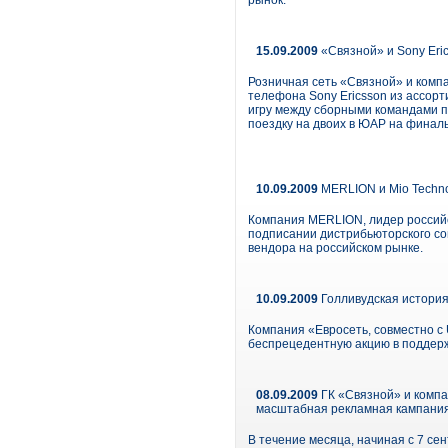
рынок.
15.09.2009
«Связной» и Sony Eri
Розничная сеть «Связной» и комп
телефона Sony Ericsson из ассорт
игру между сборными командами по
поездку на двоих в ЮАР на финал
10.09.2009
MERLION и Mio Techno
Компания MERLION, лидер российс
подписании дистрибьюторского с
вендора на российском рынке.
10.09.2009
Голливудская история
Компания «Евросеть, совместно с U
беспрецедентную акцию в поддер
08.09.2009
ГК «Связной» и компа
масштабная рекламная кампани
В течение месяца, начиная с 7 се