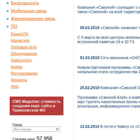
Безопасность
Компания «Связной» сообщает о с
Мобильная связь
связи «Связной» на всей территор
Фиксированная связь
ПО
09.03.2010
«Связной» начинает 
Рынок ПК
С 5 марта во всех центрах мобиль
Маркетинг
встроенной памятью 16 и 32 Гб.
Торговые сети
Оборудование
01.03.2010
Сеть магазинов «Ол!Г
Outsourcing
Кадры
Новым партнером программы «Связ
начальном этапе сотрудничества 1
Регулирование
Финансы
Web
25.02.2010
Компания «Связной За
Программа «Связной-Клуб» и комп
CMS Magazine: стоимость
карт тратить накопленные баллы н
создания корп. сайта в
розыгрыши, информационно-справ
Приволжском ФО
Город:
12.02.2010
В гости к Чавесу со 
57 958
Средняя цена: