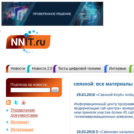
Новости
Новости 2.0
Тесты цифровой техники
Интервью
связной: все материалы
Подписка на новости:
29.03.2010
«Связной-Клуб» побед
Информационный центр программы
модернизации call-центра» конкур
Управление
нем приняли участие более 45 cal
документами
телекоммуникационные компании, а
Интернет
Интеграция
10.03.2010
В «Связном» начались