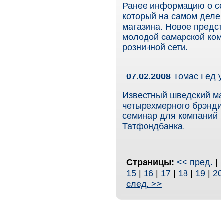
Ранее информацию о се
который на самом деле
магазина. Новое предс
молодой самарской ком
розничной сети.
07.02.2008
Томас Гед 
Известный шведский ма
четырехмерного брэнди
семинар для компаний
Татфондбанка.
Страницы:
<< пред.
|
15
|
16
|
17
|
18
|
19
|
2
след. >>