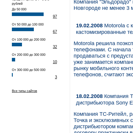
Компания "Эльдорадо" 
рублей
Новгороде не менее 3 
До 50 000
97
19.02.2008
Motorola с 
От 50 000 до 100 000
кастомизированные т
67
От 100 000 до 200 000
Motorola решила поэкс
32
телефонами. С начала 
От 200 000 до 300 000
продаваться с предуст
уже занимается компани
10
рынку мобильного конт
От 300 000 до 500 000
телефонов, считают эк
3
Все типы сайтов
18.02.2008
Компания Т
дистрибьютора Sony E
Компания ТС-Ритейл, р
Точка и эксклюзивных
дистрибьютором компан
договору практически 