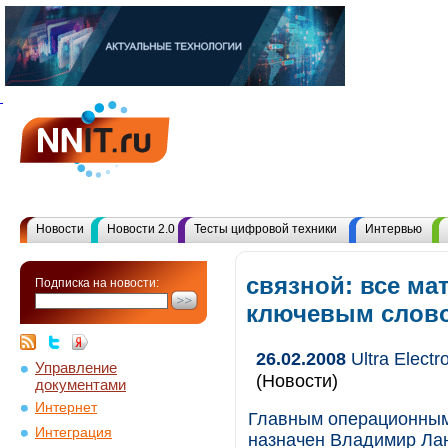
Новости
Новости 2.0
Тесты цифровой техники
Интервью
связной: все ма
Подписка на новости:
ключевым слов
26.02.2008
Ultra Elect
Управление
(Новости)
документами
Интернет
Главным операционным 
Интеграция
назначен Владимир Лан