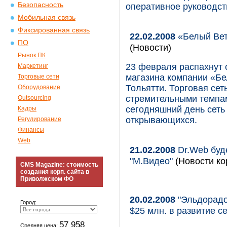
Безопасность
оперативное руководст
Мобильная связь
Фиксированная связь
22.02.2008
«Белый Вет
ПО
(Новости)
Рынок ПК
23 февраля распахнут 
Маркетинг
магазина компании «Бе
Торговые сети
Тольятти. Торговая се
Оборудование
стремительными темпам
Outsourcing
сегодняшний день сеть 
Кадры
открывающихся.
Регулирование
Финансы
Web
21.02.2008
Dr.Web буд
"М.Видео"
(Новости ко
CMS Magazine: стоимость
создания корп. сайта в
Приволжском ФО
20.02.2008
"Эльдорадо
Город:
$25 млн. в развитие с
57 958
Средняя цена: