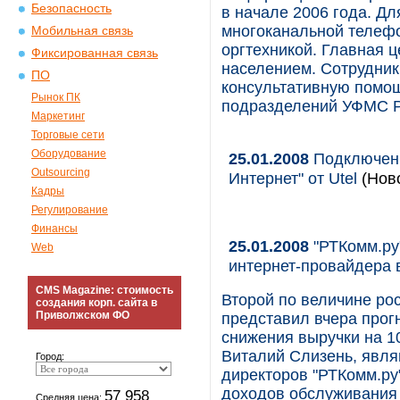
Безопасность
в начале 2006 года. Д
многоканальной телеф
Мобильная связь
оргтехникой. Главная ц
Фиксированная связь
населением. Сотрудник
ПО
консультативную помощ
Рынок ПК
подразделений УФМС Ро
Маркетинг
Торговые сети
Оборудование
25.01.2008
Подключен 
Outsourcing
Интернет" от Utel
(Ново
Кадры
Регулирование
Финансы
25.01.2008
"РТКомм.ру
Web
интернет-провайдера в
CMS Magazine: стоимость
Второй по величине ро
создания корп. сайта в
Приволжском ФО
представил вчера прог
снижения выручки на 1
Виталий Слизень, явл
Город:
директоров "РТКомм.ру
доходов обслуживания 
57 958
Средняя цена: