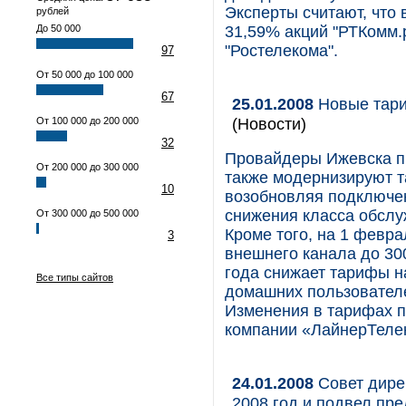
Эксперты считают, что 
рублей
До 50 000
31,59% акций "РТКомм.р
"Ростелекома".
97
От 50 000 до 100 000
67
25.01.2008
Новые тари
(Новости)
От 100 000 до 200 000
32
Провайдеры Ижевска п
От 200 000 до 300 000
также модернизируют т
10
возобновляя подключен
снижения класса обслу
От 300 000 до 500 000
Кроме того, на 1 февр
3
внешнего канала до 30
года снижает тарифы на
Все типы сайтов
домашних пользователе
Изменения в тарифах п
компании «ЛайнерТеле
24.01.2008
Совет дире
2008 год и подвел пр