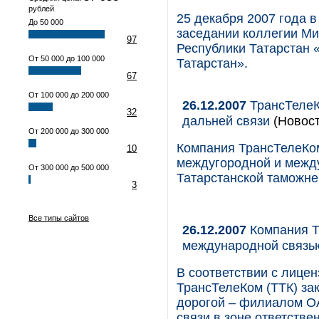
рублей
25 декабря 2007 года в
До 50 000
заседании коллегии Ми
97
Республики Татарстан 
От 50 000 до 100 000
Татарстан».
67
От 100 000 до 200 000
26.12.2007
ТрансТелеК
32
дальней связи
(Новост
От 200 000 до 300 000
Компания ТрансТелеКом
10
междугородной и межд
От 300 000 до 500 000
Татарстанской таможне
3
Все типы сайтов
26.12.2007
Компания Т
международной связь
В соответствии с лице
ТрансТелеКом (ТТК) за
дорогой – филиалом О
связи в зоне ответств