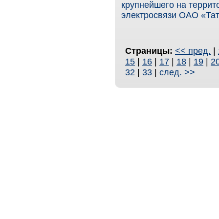
крупнейшего на террит
электросвязи ОАО «Тат
Страницы:
<< пред.
|
15
|
16
|
17
|
18
|
19
|
2
32
|
33
|
след. >>