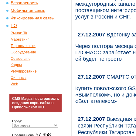
Безопасность
междугородных каналов
поставщиком интегрир
Мобильная связь
услуг в России и СНГ.
Фиксированная связь
ПО
Рынок ПК
27.12.2007
Вдогонку з
Маркетинг
Через полтора месяца 
Торговые сети
ГЛОНАСС заработает на
Оборудование
ей будет непросто
Outsourcing
Кадры
Регулирование
27.12.2007
СМАРТС от
Финансы
Web
Купить поволжского G
«Вымпелком», но и до
CMS Magazine: стоимость
«Волгателеком»
создания корп. сайта в
Приволжском ФО
27.12.2007
Выездная к
Город:
связи Республики Тата
Республики Татарстан
57 958
Средняя цена: