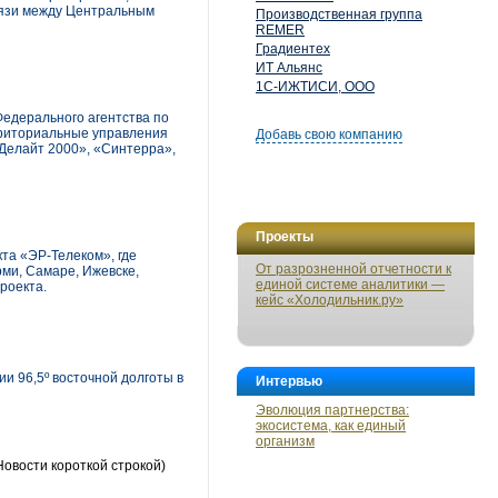
вязи между Центральным
Производственная группа
REMER
Градиентех
ИТ Альянс
1С-ИЖТИСИ, ООО
едерального агентства по
рриториальные управления
Добавь свою компанию
«Делайт 2000», «Синтерра»,
Проекты
кта «ЭР-Телеком», где
От разрозненной отчетности к
рми, Самаре, Ижевске,
единой системе аналитики —
роекта.
кейс «Холодильник.ру»
и 96,5º восточной долготы в
Интервью
Эволюция партнерства:
экосистема, как единый
организм
Новости короткой строкой)