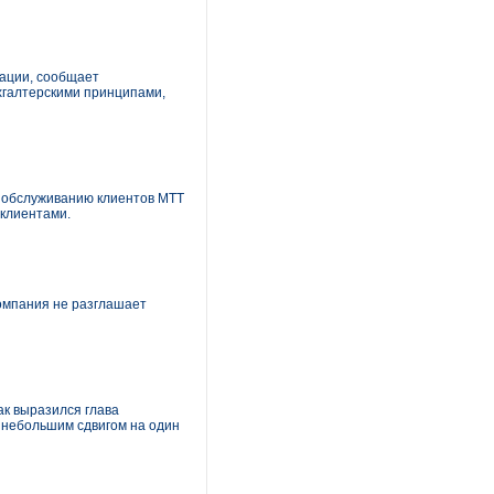
ации, сообщает
хгалтерскими принципами,
о обслуживанию клиентов МТТ
 клиентами.
Компания не разглашает
к выразился глава
с небольшим сдвигом на один