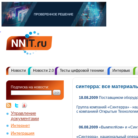
Новости
Новости 2.0
Тесты цифровой техники
Интервью
синтерра: все материал
Подписка на новости:
18.08.2009
Поставщиком оборудо
Группа компаний «Синтерра» - на
с компанией Открытые Технологии
Управление
документами
Интернет
06.08.2009
«ВымпелКом» и «Синт
Интеграция
«Синтерра», национальный операт