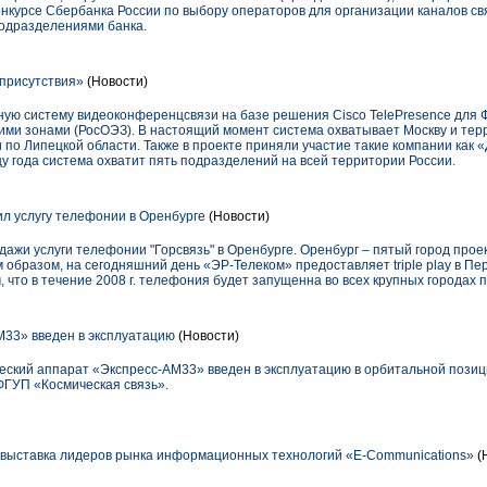
онкурсе Сбербанка России по выбору операторов для организации каналов с
одразделениями банка.
присутствия»
(Новости)
ую систему видеоконференцсвязи на базе решения Cisco TelePresence для Ф
ми зонами (РосОЭЗ). В настоящий момент система охватывает Москву и те
 по Липецкой области. Также в проекте приняли участие такие компании как 
цу года система охватит пять подразделений на всей территории России.
л услугу телефонии в Оренбурге
(Новости)
дажи услуги телефонии "Горсвязь" в Оренбурге. Оренбург – пятый город прое
 образом, на сегодняшний день «ЭР-Телеком» предоставляет triple play в Пе
 что в течение 2008 г. телефония будет запущенна во всех крупных городах п
М33» введен в эксплуатацию
(Новости)
еский аппарат «Экспресс-АМ33» введен в эксплуатацию в орбитальной позици
ФГУП «Космическая связь».
 выставка лидеров рынка информационных технологий «E-Communications»
(