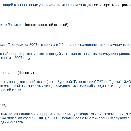
танций в Н.Новгороде увеличена на 4000 номеров
(Новости короткой строкой
ие в Вольске
(Новости короткой строкой)
арт Телеком» за 2007 г. выросла в 2,9 раза по сравнению с предыдущим годо
вный оператор связи, оказывающий интегрированные телекоммуникационные 
ости в 2007 году.
тирование
(Новости)
ектировщиков сетей связи (петербургской "Гипросвязи СПб", ее "дочки" - ЗА
азахстанской "Гипросвязь-Азия") объединят их в единый холдинг. Объединен
 сетей связи.
сти)
ных телеканалов было прервано на 17 минут. Вещательная госкомпания РТР
Космическая связь" (ГПКС), а ГПКС напоминает о многочисленных случаях с
даны огласке.