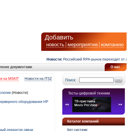
Добавить
новость
мероприятие
компанию
Новости:
Российский RPA-рынок переходит от автома
ление документами
О нас
и на MSKIT
Новости на ITSZ
Поиск:
ологии
(Новости)
Тесты цифровой техники
 серверного оборудования HP
Каталог компаний
ный оператор связи,
Кит-системс