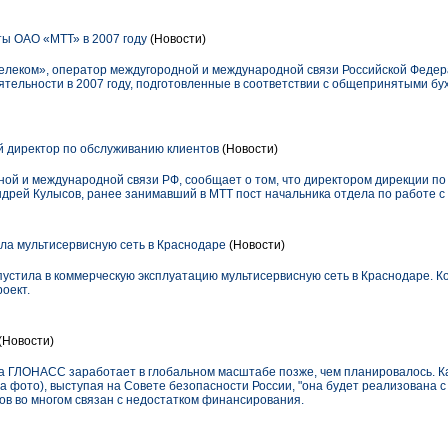
ы ОАО «МТТ» в 2007 году
(Новости)
леком», оператор междугородной и международной связи Российской Федер
тельности в 2007 году, подготовленные в соответствии с общепринятыми бу
 директор по обслуживанию клиентов
(Новости)
ой и международной связи РФ, сообщает о том, что директором дирекции п
ндрей Кулысов, ранее занимавший в МТТ пост начальника отдела по работе с
тила мультисервисную сеть в Краснодаре
(Новости)
запустила в коммерческую эксплуатацию мультисервисную сеть в Краснодаре. 
оект.
(Новости)
а ГЛОНАСС заработает в глобальном масштабе позже, чем планировалось. Ка
 фото), выступая на Совете безопасности России, "она будет реализована 
роков во многом связан с недостатком финансирования.