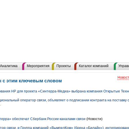
Аналитика
Мероприятия
Проекты
Каталог компаний
Управ
Новост
ы с этим ключевым словом
вания HP для проекта «Синтерра-Медиа» выбрана компания Открытые Техн
циональный оператор связи, объявляет о подписании контракта на поставку
.
ерра» обеспечат Сбербанк России каналами связи
(Новости)
ор связи, и Группа компаний «ВымпелКом» (бренд «Билайн»), интегрирован