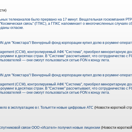
сти)
ных телеканалов было прервано на 17 минут. Вещательная госкомпания РТР
Космическая связь" (ГПКС), а ГПКС напоминает о многочисленных случаях с
даны огласке.
N для "Комстара"/ Венчурный фонд корпорации купил долю в роуминг-операт
nagement (CCM), контролируемый АФК "Система", приобрел миноритарную до
роуминг в десятках стран. В "Системе" рассчитывают, что сотрудничество с F
льзователей — они смогут пользоваться сетью FON к концу лета.
N для "Комстара"/ Венчурный фонд корпорации купил долю в роуминг-операт
nagement (CCM), контролируемый АФК "Система", приобрел миноритарную до
роуминг в десятках стран. В "Системе" рассчитывают, что сотрудничество с F
льзователей — они смогут пользоваться сетью FON к концу лета.
ело в эксплуатацию в г. Тольятти новые цифровые АТС
(Новости короткой стр
спутниковой связи ООО «Исател» получил новые лицензии
(Новости короткой