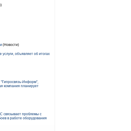
)
м
(Новости)
услуги, объявляет об итогах
О "Гипросвязь-Информ",
ная компания планирует
С связывает проблемы с
боев в работе оборудования