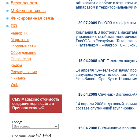
Безопасность
объявляют о победе в открытом к
аппаратом и территориальными п
Мобильная связь
Фиксированная связь
29.07.2009
РосОЭЗ с «эффектом 
ПО
Компания IBS построила масштабн
Рынок ПК
управлению особыми экономически
Маркетинг
РосОЭЗ по Республике Татарстан и
«Таттелеком», «Фактор ТС». К кон
Торговые сети
Оборудование
Outsourcing
15.04.2008
«ЭР-Телеком» запусти
Кадры
14 апреля "ЭР-Телеком" начал про
Регулирование
запущена услуга телефонии. Таким
Финансы
Челябинске, Оренбурге. Напомним,
Web
15.04.2008
Спутник «Экспресс-А
CMS Magazine: стоимость
создания корп. сайта в
14 апреля 2008 года новый космич
Приволжском ФО
составе спутниковой группировки 
Город:
15.04.2008
В Ульяновске прошла
57 958
Средняя цена: