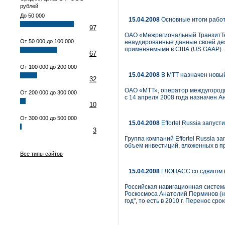
рублей
До 50 000
15.04.2008
Основные итоги работ
97
ОАО «Межрегиональный ТранзитТе
От 50 000 до 100 000
неаудированные данные своей дея
применяемыми в США (US GAAP).
67
От 100 000 до 200 000
15.04.2008
В МТТ назначен новый
32
ОАО «МТТ», оператор междугородн
От 200 000 до 300 000
с 14 апреля 2008 года назначен А
10
От 300 000 до 500 000
15.04.2008
Effortel Russia запус
3
Группа компаний Effortel Russia 
объем инвестиций, вложенных в пр
Все типы сайтов
15.04.2008
ГЛОНАСС со сдвигом
Российская навигационная систем
Роскосмоса Анатолий Перминов (на
год", то есть в 2010 г. Перенос с