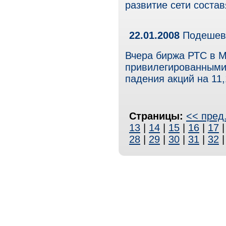
развитие сети состав
22.01.2008
Подешеве
Вчера биржа РТС в М
привилегированными 
падения акций на 11
Страницы:
<< пред
13
|
14
|
15
|
16
|
17
28
|
29
|
30
|
31
|
32