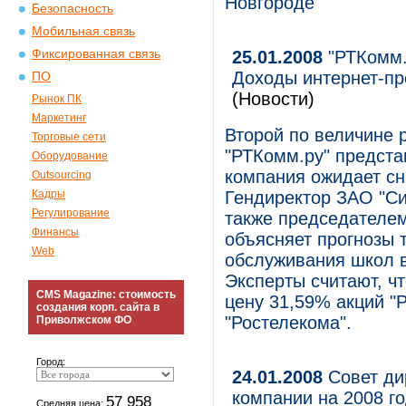
Новгороде
Безопасность
Мобильная связь
Фиксированная связь
25.01.2008
"РТКомм.
Доходы интернет-пр
ПО
(Новости)
Рынок ПК
Маркетинг
Второй по величине 
Торговые сети
"РТКомм.ру" предста
Оборудование
компания ожидает сн
Outsourcing
Кадры
Гендиректор ЗАО "С
Регулирование
также председателем
Финансы
объясняет прогнозы
Web
обслуживания школ в
Эксперты считают, чт
CMS Magazine: стоимость
цену 31,59% акций "Р
создания корп. сайта в
"Ростелекома".
Приволжском ФО
Город:
24.01.2008
Совет ди
компании на 2008 г
57 958
Средняя цена: