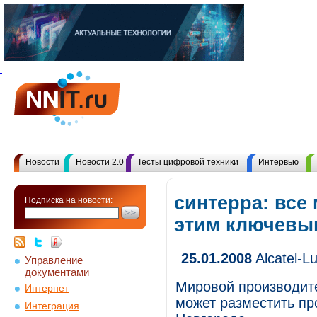
Новости
Новости 2.0
Тесты цифровой техники
Интервью
синтерра: все
Подписка на новости:
этим ключевы
25.01.2008
Alcatel-L
Управление
документами
Мировой производит
Интернет
может разместить п
Интеграция