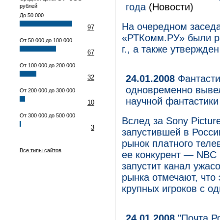
года
(Новости)
рублей
До 50 000
На очередном засед
97
«РТКомм.РУ» были р
От 50 000 до 100 000
г., а также утвержде
67
От 100 000 до 200 000
24.01.2008
Фантастич
32
одновременно вывел
От 200 000 до 300 000
научной фантастики
10
От 300 000 до 500 000
Вслед за Sony Pictur
3
запустившей в России
рынок платного теле
Все типы сайтов
ее конкурент — NBC 
запустит канал ужасо
рынка отмечают, что
крупных игроков с о
24.01.2008
"Почта Ро