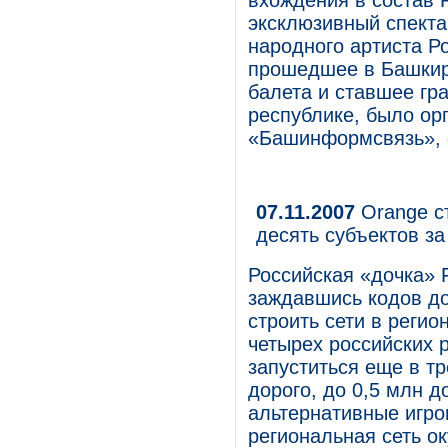
вхождения в состав 
эксклюзивный спекта
народного артиста Р
прошедшее в Башкир
балета и ставшее гр
республике, было о
«Башинформсвязь», о
07.11.2007
Orange ст
десять субъектов за
Российская «дочка» F
заждавшись кодов до
строить сети в регио
четырех российских р
запуститься еще в т
дорого, до 0,5 млн д
альтернативные игрок
региональная сеть ок