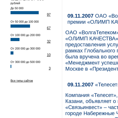
рублей
До 50 000
97
09.11.2007
ОАО «Вол
премии «ОЛИМП КА
От 50 000 до 100 000
67
ОАО «ВолгаТелеком»
От 100 000 до 200 000
«ОЛИМП КАЧЕСТВА» 
32
предоставления услу
От 200 000 до 300 000
рамках Глобального п
10
была вручена во вре
«Менеджмент успешно
От 300 000 до 500 000
Москве в «Президент
3
Все типы сайтов
09.11.2007
«Телесет»
Компания «Телесет»,
Казани, объявляет о
«Связьинвест» – час
городе Набережные Ч