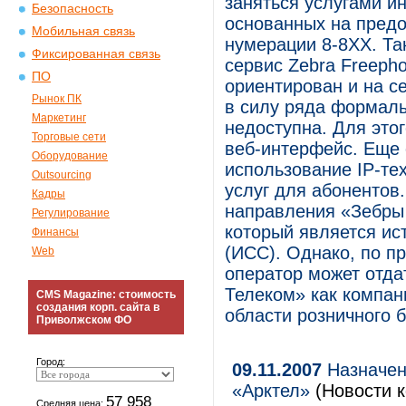
заняться услугами и
Безопасность
основанных на предо
Мобильная связь
нумерации 8-8XX. Та
Фиксированная связь
сервис Zebra Freepho
ПО
ориентирован и на с
Рынок ПК
в силу ряда формаль
Маркетинг
недоступна. Для это
Торговые сети
веб-интерфейс. Еще 
Оборудование
использование IP-тех
Outsourcing
услуг для абонентов
Кадры
направления «Зебры
Регулирование
который является ис
Финансы
(ИСС). Однако, по п
Web
оператор может отда
Телеком» как компа
CMS Magazine: стоимость
создания корп. сайта в
области розничного б
Приволжском ФО
Город:
09.11.2007
Назначен
«Арктел»
(Новости к
57 958
Средняя цена: