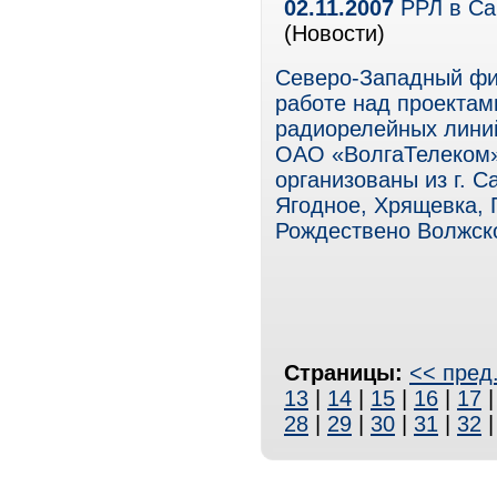
02.11.2007
РРЛ в Са
(Новости)
Северо-Западный ф
работе над проектам
радиорелейных линий
ОАО «ВолгаТелеком»
организованы из г. С
Ягодное, Хрящевка, 
Рождествено Волжско
Страницы:
<< пред
13
|
14
|
15
|
16
|
17
28
|
29
|
30
|
31
|
32