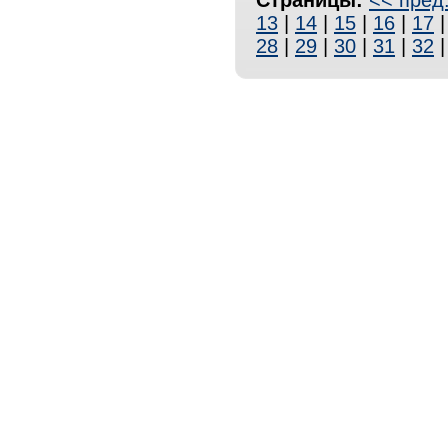
Страницы:
<< пред
13
|
14
|
15
|
16
|
17
28
|
29
|
30
|
31
|
32