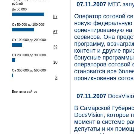
07.11.2007
МТС запу
рублей
До 50 000
Оператор сотовой с
97
новую федеральную 
От 50 000 до 100 000
ориентированную на
67
сервисов. Она предс
От 100 000 до 200 000
программу, вознагра
32
контент и другие пр
От 200 000 до 300 000
бонусные программы
10
операторов сотовой с
становится все боле
От 300 000 до 500 000
проникновения сотов
3
Все типы сайтов
07.11.2007
DocsVisi
В Самарской Губерн
DocsVision, которое
момент в системе ра
депутаты и их помощ