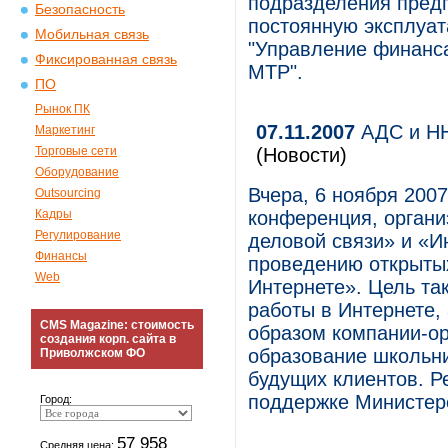
подразделения предп
Безопасность
постоянную эксплуат
Мобильная связь
"Управление финанса
Фиксированная связь
МТР".
ПО
Рынок ПК
07.11.2007
АДС и НН
Маркетинг
Торговые сети
(Новости)
Оборудование
Вчера, 6 ноября 200
Outsourcing
Кадры
конференция, органи
Регулирование
деловой связи» и «И
Финансы
проведению открыты
Web
Интернете». Цель так
работы в Интернете, 
CMS Magazine: стоимость
образом компании-ор
создания корп. сайта в
образование школьни
Приволжском ФО
будущих клиентов. Р
поддержке Министерс
Город:
57 958
Средняя цена: