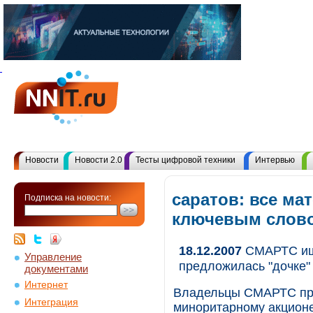
Новости
Новости 2.0
Тесты цифровой техники
Интервью
саратов: все ма
Подписка на новости:
ключевым слов
18.12.2007
СМАРТС ище
Управление
предложилась "дочке"
документами
Интернет
Владельцы СМАРТС пре
Интеграция
миноритарному акционе