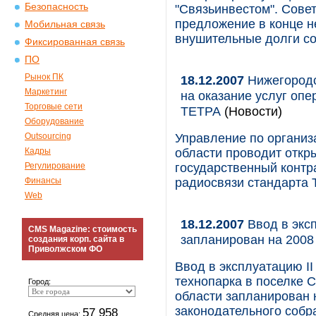
Безопасность
"Связьинвестом". Сове
предложение в конце н
Мобильная связь
внушительные долги со
Фиксированная связь
ПО
Рынок ПК
18.12.2007
Нижегородс
Маркетинг
на оказание услуг оп
Торговые сети
ТЕТРА
(Новости)
Оборудование
Outsourcing
Управление по организ
Кадры
области проводит откр
Регулирование
государственный контр
Финансы
радиосвязи стандарта 
Web
18.12.2007
Ввод в эксп
CMS Magazine: стоимость
запланирован на 2008
создания корп. сайта в
Приволжском ФО
Ввод в эксплуатацию I
технопарка в поселке 
Город:
области запланирован 
законодательного собр
57 958
Средняя цена: