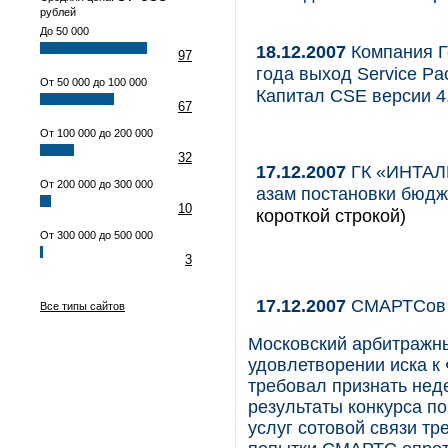
рублей
До 50 000
18.12.2007
Компания Г
97
года выход Service P
От 50 000 до 100 000
Капитал CSE версии 4.
67
От 100 000 до 200 000
32
17.12.2007
ГК «ИНТАЛЕ
От 200 000 до 300 000
азам постановки бюдж
10
короткой строкой)
От 300 000 до 500 000
3
17.12.2007
СМАРТСов 
Все типы сайтов
Московский арбитражны
удовлетворении иска к
требовал признать нед
результаты конкурса п
услуг сотовой связи тр