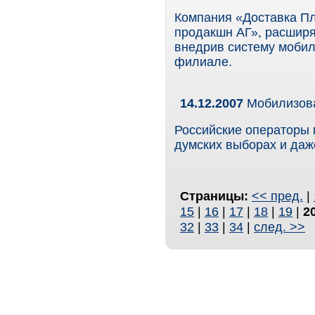
Компания «Доставка П
продакшн АГ», расширя
внедрив систему моби
филиале.
14.12.2007
Мобилизов
Российские операторы 
думских выборах и даж
Страницы:
<< пред.
|
15
|
16
|
17
|
18
|
19
|
2
32
|
33
|
34
|
след. >>