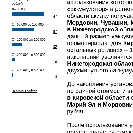
использования которог
рублей
«аккумулятор» в регио
До 50 000
области скидку получа
97
Мордовии, Чувашии, 
От 50 000 до 100 000
в Нижегородской обла
67
данный размер «аккуму
От 100 000 до 200 000
промопериода: для
Ки
32
остальных регионах – 
От 200 000 до 300 000
накоплений увеличится
10
Нижегородская облас
двухминутного «аккуму
От 300 000 до 500 000
3
До накопления установ
по единой стоимости в
Все типы сайтов
в Кировской области
с
Марий Эл и Мордовии
рубля.
После использования у
предоставляется скидк