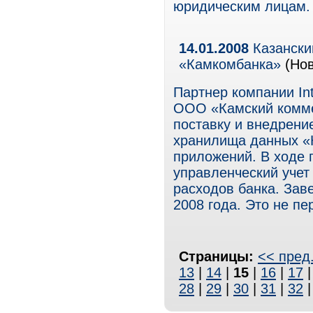
юридическим лицам.
14.01.2008
Казански
«Камкомбанка»
(Нов
Партнер компании Int
ООО «Камский комме
поставку и внедрение
хранилища данных «
приложений. В ходе 
управленческий учет
расходов банка. Зав
2008 года. Это не пе
Страницы:
<< пред
13
|
14
|
15
|
16
|
17
28
|
29
|
30
|
31
|
32