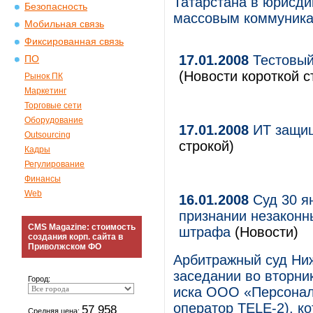
Татарстана в юрисди
Безопасность
массовым коммуникац
Мобильная связь
Фиксированная связь
17.01.2008
Тестовый
ПО
(Новости короткой с
Рынок ПК
Маркетинг
Торговые сети
Оборудование
17.01.2008
ИТ защищ
Outsourcing
строкой)
Кадры
Регулирование
Финансы
Web
16.01.2008
Суд 30 я
признании незакон
CMS Magazine: стоимость
штрафа
(Новости)
создания корп. сайта в
Приволжском ФО
Арбитражный суд Ни
заседании во вторни
Город:
иска ООО «Персонал
оператор TELE-2), к
57 958
Средняя цена: