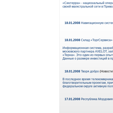
«Синтерра» - национальный опера
своей магистральной сети в Прив
18.01.2008
Навигационную систем
18.01.2008
Склад «ТоргСервиса» 
Информационная система, разрабо
московского партнера AXELOT, за
«Терна». Это один из первых опыт
Данные о размере инвестиций в п
18.01.2008
Творя добро
(Новости
В последнее время телекоммуника
благотворительным проектам, прич
федеральном округе активную по
17.01.2008
Республика Мордовия.