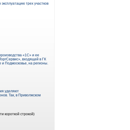
 эксплуатацию трех участков
производства «1С» и ее
ТоргСервис», входящей в ГК
 и Подмосковье, на регионы.
ния уделяют
нов. Так, в Приволжском
ти короткой строкой)