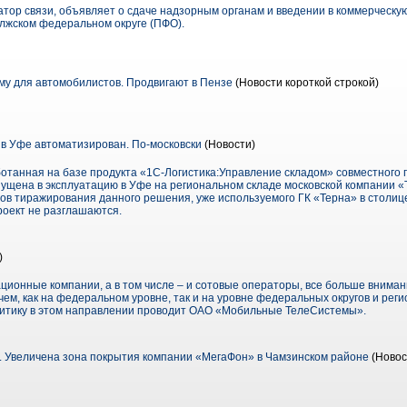
тор связи, объявляет о сдаче надзорным органам и введении в коммерческую
олжском федеральном округе (ПФО).
у для автомобилистов. Продвигают в Пензе
(Новости короткой строкой)
в Уфе автоматизирован. По-московски
(Новости)
танная на базе продукта «1С-Логистика:Управление складом» совместного 
пущена в эксплуатацию в Уфе на региональном складе московской компании «
ов тиражирования данного решения, уже используемого ГК «Терна» в столице
роект не разглашаются.
)
ционные компании, а в том числе – и сотовые операторы, все больше внима
ем, как на федеральном уровне, так и на уровне федеральных округов и регио
литику в этом направлении проводит ОАО «Мобильные ТелеСистемы».
 Увеличена зона покрытия компании «МегаФон» в Чамзинском районе
(Новос