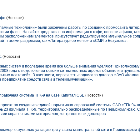
афе
(Новости)
ламные технологии» были закончены работы по созданию промосайта литера
ологии флеш. На сайте представлена информация о кафе, новости афиша, ме
ым расположением элементов, присутствует редактируемое музыкальное соп
айт такими разделами, как «Литературное меню» и «СМИ о Безухове».
с
(Новости)
ных систем в последнее время все больше внимания уделяют Приволжскому 
 2008 года о подключении к своим сетям местных игроков объявили и группа ко
ных платежей». В частности, первая сеть подписала договор с ЗАО «Компан
предприятие средств связи и телекоммуникаций».
равочная система ТГК-9 на базе Капитал CSE
(Новости)
проект по созданию единой нормативно-справочной системы ОАО «ТГК-9» н
ь 23 филиала ТГК-9, территориально распределенные по Пермскому краю, С
ыми справочниками материалов, контрагентов и договоров.
коммерческую эксплуатацию три участка магистральной сети в Приволжском 