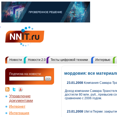
Новости
Новости 2.0
Тесты цифровой техники
Интервью
мордовия: все материа
Подписка на новости:
23.01.2008
Компания Самара-Тран
Доход компании Самара-Транстелек
достигли 80 млн. руб., превысив 
Управление
сравнению с 2006 годом.
документами
Интернет
23.01.2008
Utel в Перми: закрыт
Интеграция