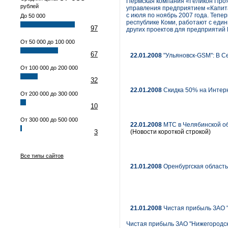
Пермская компания «Геликон Про»
рублей
управления предприятием «Капита
с июля по ноябрь 2007 года. Теп
До 50 000
республике Коми, работают с един
97
других проектов для предприятий 
От 50 000 до 100 000
67
22.01.2008
"Ульяновск-GSM": В С
От 100 000 до 200 000
32
22.01.2008
Скидка 50% на Интерн
От 200 000 до 300 000
10
От 300 000 до 500 000
22.01.2008
МТС в Челябинской об
3
(Новости короткой строкой)
Все типы сайтов
21.01.2008
Оренбургская область
21.01.2008
Чистая прибыль ЗАО "Н
Чистая прибыль ЗАО "Нижегородска