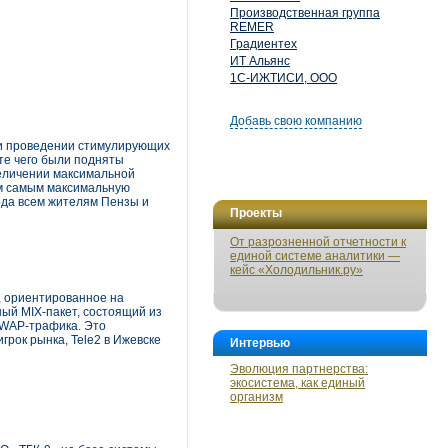
Производственная группа
REMER
Градиентех
ИТ Альянс
1С-ИЖТИСИ, ООО
Добавь свою компанию
 и проведении стимулирующих
те чего были подняты
величении максимальной
ем самым максимальную
ода всем жителям Пензы и
Проекты
От разрозненной отчетности к
единой системе аналитики —
кейс «Холодильник.ру»
, ориентированное на
ый MIX-пакет, состоящий из
-WAP-трафика. Это
грок рынка, Tele2 в Ижевске
Интервью
Эволюция партнерства:
экосистема, как единый
организм