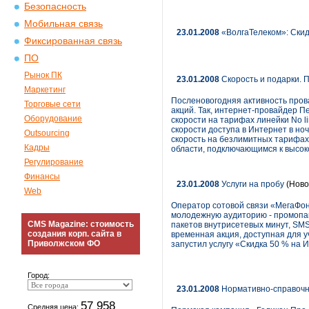
Безопасность
Мобильная связь
23.01.2008
«ВолгаТелеком»: Скид
Фиксированная связь
ПО
Рынок ПК
23.01.2008
Скорость и подарки. 
Маркетинг
Посленовогодняя активность пров
Торговые сети
акций. Так, интернет-провайдер П
Оборудование
скорости на тарифах линейки No l
скорости доступа в Интернет в но
Outsourcing
скорость на безлимитных тарифах
Кадры
области, подключающимся к высок
Регулирование
Финансы
23.01.2008
Услуги на пробу
(Ново
Web
Оператор сотовой связи «МегаФон
молодежную аудиторию - промопак
CMS Magazine: стоимость
пакетов внутрисетевых минут, S
создания корп. сайта в
временная акция, доступная для у
Приволжском ФО
запустил услугу «Скидка 50 % на
Город:
23.01.2008
Нормативно-справочну
57 958
Средняя цена: