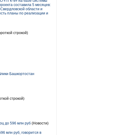
О «ТГК-9» на базе системы
роекта составила 5 месяцев:
 Свердловской области и
есть планы по реализации и
ороткой строкой)
блики Башкортостан
откой строкой)
оц до 596 млн руб
(Новости)
96 млн руб, говорится в