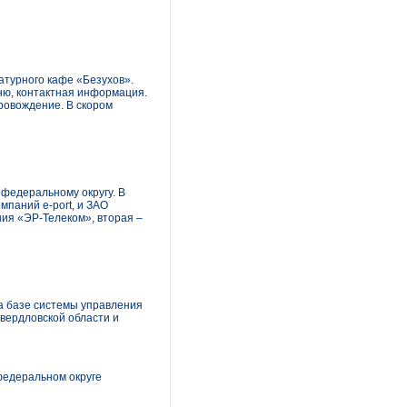
турного кафе «Безухов».
ню, контактная информация.
ровождение. В скором
федеральному округу. В
мпаний e-port, и ЗАО
ия «ЭР-Телеком», вторая –
а базе системы управления
вердловской области и
федеральном округе