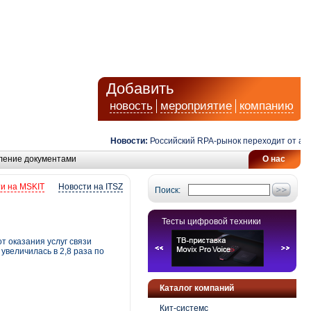
Добавить
новость
мероприятие
компанию
Новости:
Российский RPA-рынок переходит от автомат
ление документами
О нас
и на MSKIT
Новости на ITSZ
Поиск:
Тесты цифровой техники
т оказания услуг связи
увеличилась в 2,8 раза по
Каталог компаний
Кит-системс