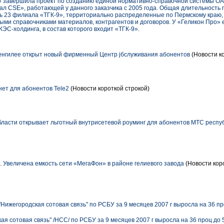
 завершила проект по созданию единой нормативно-справочной системы ОА
л CSE», работающей у данного заказчика с 2005 года. Общая длительность п
ерь 23 филиала «ТГК-9», территориально распределенные по Пермскому краю,
ыми справочниками материалов, контрагентов и договоров. У «Геликон Про» 
КЭС-холдинга, в состав которого входит «ТГК-9».
енгилее открыт новый фирменный Центр jбслуживания aбонентов
(Новости к
ет для абонентов Tele2
(Новости короткой строкой)
ласти открывает льготный внутрисетевой роуминг для абонентов МТС респу
. Увеличена емкость сети «МегаФон» в районе гелиевого завода
(Новости кор
ижегородская сотовая связь" по РСБУ за 9 месяцев 2007 г выросла на 36 пр
я сотовая связь" /НСС/ по РСБУ за 9 месяцев 2007 г выросла на 36 проц до 5