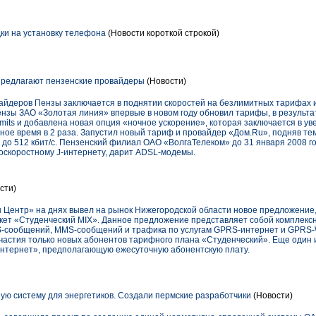
ки на установку телефона
(Новости короткой строкой)
Предлагают пензенские провайдеры
(Новости)
айдеров Пензы заключается в поднятии скоростей на безлимитных тарифах
ензы ЗАО «Золотая линия» впервые в новом году обновил тарифы, в результа
imits и добавлена новая опция «ночное ускорение», которая заключается в у
чное время в 2 раза. Запустил новый тариф и провайдер «Дом.Ru», подняв т
 до 512 кбит/с. Пензенский филиал ОАО «ВолгаТелеком» до 31 января 2008 г
оскоростному J-интернету, дарит ADSL-модемы.
сти)
 Центр» на днях вывел на рынок Нижегородской области новое предложение
ет «Студенческий MIX». Данное предложение представляет собой комплексн
MS-сообщений, MMS-сообщений и трафика по услугам GPRS-интернет и GPRS
частия только новых абонентов тарифного плана «Студенческий». Еще один и
 Интернет», предполагающую ежесуточную абонентскую плату.
ю систему для энергетиков. Создали пермские разработчики
(Новости)