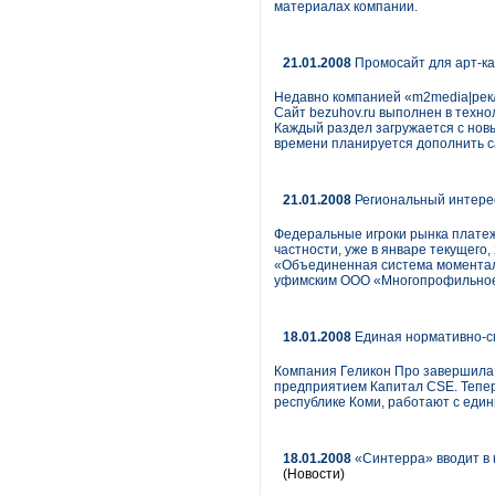
материалах компании.
21.01.2008
Промосайт для арт-к
Недавно компанией «m2media|рек
Сайт bezuhov.ru выполнен в техн
Каждый раздел загружается с нов
времени планируется дополнить с
21.01.2008
Региональный интере
Федеральные игроки рынка платеж
частности, уже в январе текущего,
«Объединенная система моменталь
уфимским ООО «Многопрофильное 
18.01.2008
Единая нормативно-сп
Компания Геликон Про завершила 
предприятием Капитал CSE. Тепер
республике Коми, работают с един
18.01.2008
«Синтерра» вводит в 
(Новости)