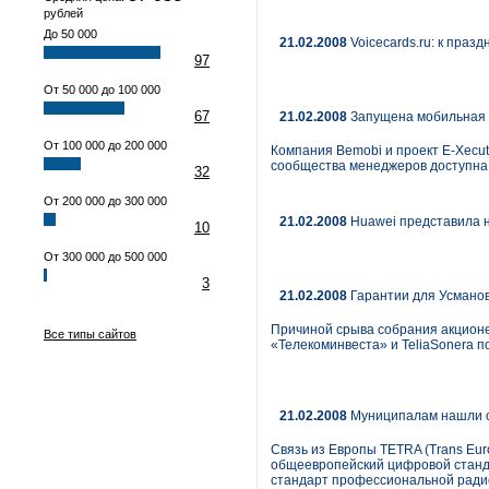
рублей
До 50 000
21.02.2008
Voicecards.ru: к праз
97
От 50 000 до 100 000
67
21.02.2008
Запущена мобильная в
От 100 000 до 200 000
Компания Bemobi и проект E-Xecut
сообщества менеджеров доступна п
32
От 200 000 до 300 000
21.02.2008
Huawei представила 
10
От 300 000 до 500 000
3
21.02.2008
Гарантии для Усмано
Причиной срыва собрания акцион
Все типы сайтов
«Телекоминвеста» и TeliaSonera п
21.02.2008
Муниципалам нашли 
Связь из Европы TETRA (Trans Eur
общеевропейский цифровой станда
стандарт профессиональной радиос