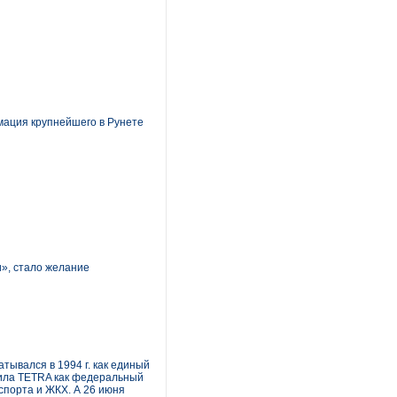
мация крупнейшего в Рунете
», стало желание
тывался в 1994 г. как единый
рила TETRA как федеральный
спорта и ЖКХ. А 26 июня