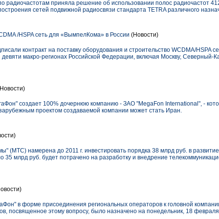
я по радиочастотам приняла решение об использовании полос радиочастот 41
 построения сетей подвижной радиосвязи стандарта TETRA различного назна
CDMA /HSPA сеть для «ВымпелКома» в России
(Новости)
исали контракт на поставку оборудования и строительство WCDMA/HSPA сет
 девяти макро-регионах Российской Федерации, включая Москву, Северный-Кав
Новости)
аФон" создает 100% дочернюю компанию - ЗАО "MegaFon International", - кот
зарубежным проектом создаваемой компании может стать Иран.
ости)
" (МТС) намерена до 2011 г. инвестировать порядка 38 млрд руб. в развити
ло 35 млрд руб. будет потрачено на разработку и внедрение телекоммуника
овости)
аФон" в форме присоединения региональных операторов к головной компании
, посвященное этому вопросу, было назначено на понедельник, 18 февраля,