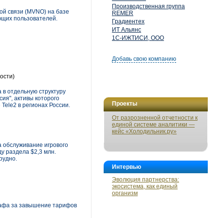
Производственная группа
ой связи (MVNO) на базе
REMER
ющих пользователей.
Градиентех
ИТ Альянс
1С-ИЖТИСИ, ООО
Добавь свою компанию
ости)
 в отдельную структуру
сия", активы которого
Проекты
Tele2 в регионах России.
От разрозненной отчетности к
единой системе аналитики —
кейс «Холодильник.ру»
а обслуживание игрового
у раздела $2,3 млн.
рудно.
Интервью
Эволюция партнерства:
экосистема, как единый
организм
афа за завышение тарифов