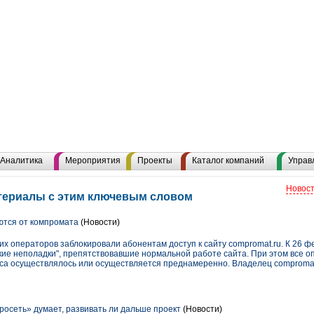
Аналитика
Мероприятия
Проекты
Каталог компаний
Управ
Новост
териалы с этим ключевым словом
тся от компромата
(Новости)
их операторов заблокировали абонентам доступ к сайту compromat.ru. К 26 ф
ие неполадки", препятствовавшие нормальной работе сайта. При этом все о
рса осуществлялось или осуществляется преднамеренно. Владелец comproma
сеть» думает, развивать ли дальше проект
(Новости)