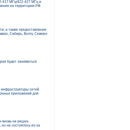
2-417 МГц/422-427 МГц и
чения на территории РФ.
и, а также предоставление
каз, Сибирь, Волгу, Северо-
орая будет заниматься
е инфраструктуры сетей
ционных приложений для
 вновь не решен.
 но не состоялось из-за