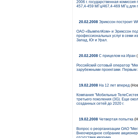
2006 г. государственная комисси
457,4-459 МГц/467,4-469 МГц для
20.02.2008
Эрикссон построит W
ОАО «ВымпелКом» и Эрикссон подп
профессиональных услуг в семи из
Запад, Юг и Урал.
20.02.2008
С прицелом на Иран
(
Российский сотовый оператор "Мег
зарубежными проектами. Первым 
19.02.2008
На 12 лет вперед
(Нов
Компания "Мобильные ТелеСистемы
третьего поколения (3G). Еще око
созданных сетей до 2020 г.
19.02.2008
Четвертая попытка
(Н
Вопрос о реорганизации ОАО "Мег
Внеочередное собрание акционеров
отсутствия кворума.