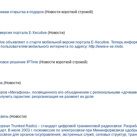
дникам открытка в подарок
(Новости короткой строкой)
ерсия портала E-Xecutive
(Новости)
ive объявляют о старте мобильной версии портала E-Xecutive. Теперь инфор
ользователям мобильного интернета по адресу: http://www.e-xe.mobi.
новое решение IPTime
(Новости короткой строкой)
ва
(Новости)
еров «Мегафона», посвященного его объединению с региональными «дочками
олучить гарантию: реорганизация не размоет их доли
связь
(Новости)
opean Trunked Radio) – стандарт цифровой транкинговой радиосвязи. Разраба
рт. В июле 2003 г. госкомиссия по электросвязи при Мининформсвязи одоб
вязи для органов госуправления, экстренных служб, силовых структур, тран