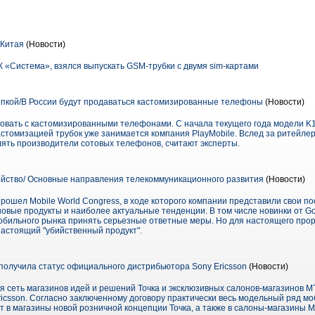
 Китая
(Новости)
 «Система», взялся выпускать GSM-трубки с двумя sim-картами
нопкой/В России будут продаваться кастомизированные телефоны
(Новости)
овать с кастомизированными телефонами. С начала текущего года модели K1 
стомизацией трубок уже занимается компания PlayMobile. Вслед за ритейлер
лять производители сотовых телефонов, считают эксперты.
йство/ Основные направления телекоммуникационного развития
(Новости)
ошел Mobile World Congress, в ходе которого компании представили свои п
новые продукты и наиболее актуальные тенденции. В том числе новинки от Go
обильного рынка принять серьезные ответные меры. Но для настоящего прор
астоящий "убийственный продукт".
олучила статус официального дистрибьютора Sony Ericsson
(Новости)
 сеть магазинов идей и решений Точка и эксклюзивных салонов-магазинов 
icsson. Согласно заключенному договору практически весь модельный ряд м
ит в магазины новой розничной концепции Точка, а также в салоны-магазины