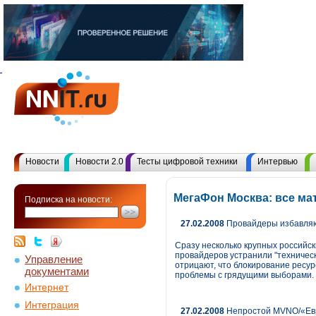
Новости
Новости 2.0
Тесты цифровой техники
Интервью
МегаФон Москва: все ма
Подписка на новости:
27.02.2008
Провайдеры избавляю
Сразу несколько крупных российск
провайдеров устранили "техническ
Управление
отрицают, что блокирование ресу
документами
проблемы с грядущими выборами.
Интернет
Интеграция
27.02.2008
Непростой MVNO/«Евро