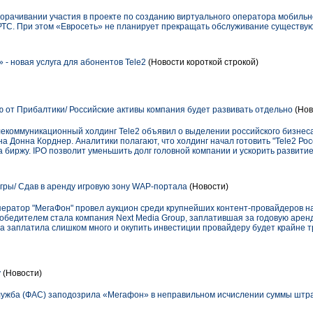
орачивании участия в проекте по созданию виртуального оператора мобильн
ТС. При этом «Евросеть» не планирует прекращать обслуживание существу
- новая услуга для абонентов Tele2
(Новости короткой строкой)
ю от Прибалтики/ Российские активы компания будет развивать отдельно
(Нов
екоммуникационный холдинг Tele2 объявил о выделении российского бизнеса
ена Донна Корднер. Аналитики полагают, что холдинг начал готовить "Tele2 Рос
а биржу. IPO позволит уменьшить долг головной компании и ускорить развитие 
гры/ Сдав в аренду игровую зону WAP-портала
(Новости)
оператор "МегаФон" провел аукцион среди крупнейших контент-провайдеров н
обедителем стала компания Next Media Group, заплатившая за годовую аренд
ia заплатила слишком много и окупить инвестиции провайдеру будет крайне т
у
(Новости)
ужба (ФАС) заподозрила «Мегафон» в неправильном исчислении суммы штр