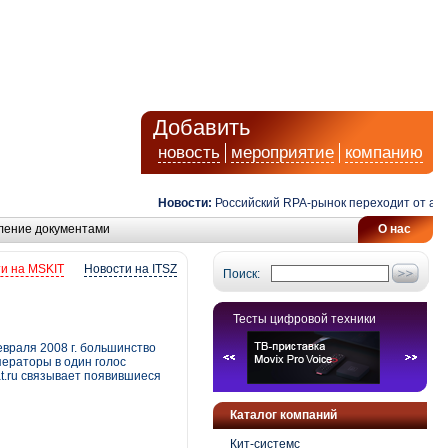
Добавить
новость
мероприятие
компанию
Новости:
Российский RPA-рынок переходит от автомат
ление документами
О нас
и на MSKIT
Новости на ITSZ
Поиск:
Тесты цифровой техники
евраля 2008 г. большинство
ператоры в один голос
t.ru связывает появившиеся
Каталог компаний
Кит-системс