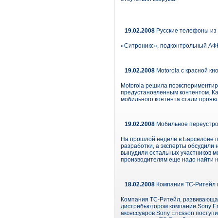
19.02.2008
Русские телефоны из
«Ситроникс», подконтрольный АФК
19.02.2008
Motorola с красной к
Motorola решила поэкспериментир
предустановленным контентом. Ка
мобильного контента стали прояв
19.02.2008
Мобильное переустро
На прошлой неделе в Барселоне пр
разработки, а эксперты обсудили 
вынудили остальных участников м
производителям еще надо найти н
18.02.2008
Компания ТС-Ритейл п
Компания ТС-Ритейл, развивающая
дистрибьютором компании Sony Er
аксессуаров Sony Ericsson поступ