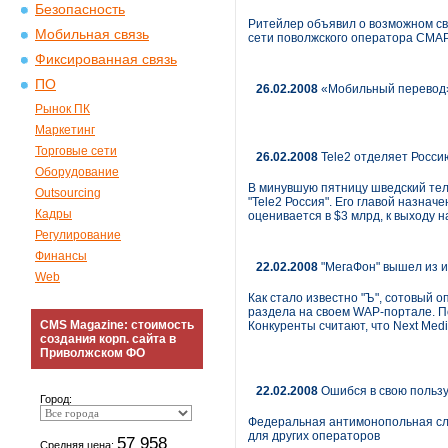
Безопасность
Ритейлер объявил о возможном св
Мобильная связь
сети поволжского оператора СМАР
Фиксированная связь
ПО
26.02.2008
«Мобильный перевод» 
Рынок ПК
Маркетинг
Торговые сети
26.02.2008
Tele2 отделяет Росси
Оборудование
В минувшую пятницу шведский тел
Outsourcing
"Tele2 Россия". Его главой назнач
Кадры
оценивается в $3 млрд, к выходу н
Регулирование
Финансы
22.02.2008
"МегаФон" вышел из и
Web
Как стало известно "Ъ", сотовый 
раздела на своем WAP-портале. П
CMS Magazine: стоимость
Конкуренты считают, что Next Med
создания корп. сайта в
Приволжском ФО
22.02.2008
Ошибся в свою польз
Город:
Федеральная антимонопольная сл
для других операторов
57 958
Средняя цена: