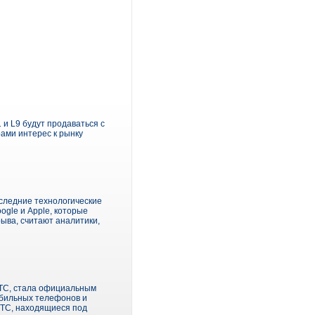
и L9 будут продаваться с
ами интерес к рынку
оследние технологические
ogle и Apple, которые
ыва, считают аналитики,
МТС, стала официальным
обильных телефонов и
 МТС, находящиеся под