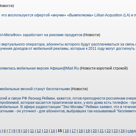
Новости)
 что воспользуется офертой «внучки» «Вымпелкома» Lillian Acqusition (LA) и 
/«МегаФон» заработает на рекламе продуктов
(Новости)
 виртуального оператора, абоненты которого будут расплачиваться за связ
учения доходов от мобильной рекламы, которые к 2011 го­ду могут достигнуть 
появилась мобильная версия Афиши@Mail.Ru
(Новости короткой строкой)
а мобильные весной станут бесплатными
(Новости)
ий и связи РФ Леонид Рейман, кажется, готов преподнести россиянам очер
проблемой, которая касается практически всех, у кого дома есть телефон - 
 мобильные. В эфире радиостанции "Эхо Москвы" Рейман заявил, что в течение
атными - он уточнил - для абонентов, выбравших так называемый "безлимит
5
|
6
|
7
|
8
|
9
|
10
|
11
|
12
|
13
|
14
|
15
|
16
|
17
|
18
|
19
|
20
|
21
|
22
|
23
|
24
|
след