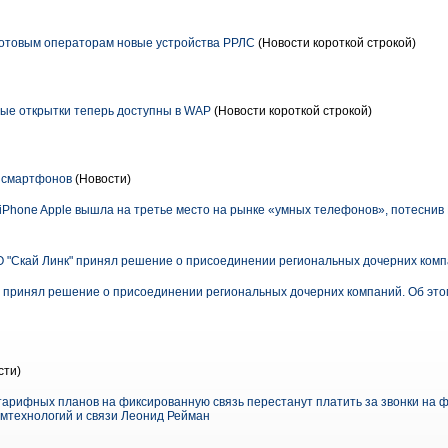
отовым операторам новые устройства РРЛС
(Новости короткой строкой)
овые открытки теперь доступны в WAP
(Новости короткой строкой)
к смартфонов
(Новости)
 iPhone Apple вышла на третье место на рынке «умных телефонов», потеснив 
 "Скай Линк" принял решение о присоединении региональных дочерних ком
" принял решение о присоединении региональных дочерних компаний. Об это
сти)
тарифных планов на фиксированную связь перестанут платить за звонки на
мтехнологий и связи Леонид Рейман