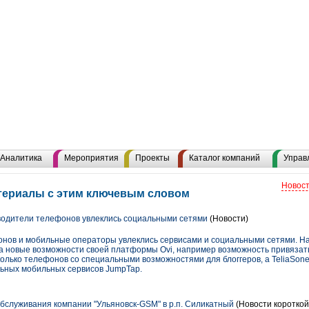
Аналитика
Мероприятия
Проекты
Каталог компаний
Управ
Новост
териалы с этим ключевым словом
водители телефонов увлеклись социальными сетями
(Новости)
нов и мобильные операторы увлеклись сервисами и социальными сетями. Н
а новые возможности своей платформы Ovi, например возможность привязат
сколько телефонов со специальными возможностями для блоггеров, а TeliaSon
льных мобильных сервисов JumpTap.
бслуживания компании "Ульяновск-GSM" в р.п. Силикатный
(Новости короткой