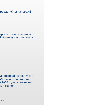
продаст ей 18,3% акций
ь просмотром рекламных
216 млн долл., считают в
едной подарок. Грядущей
проблемой тарификации
 2008 года такие звонки
ный тариф".
. >>