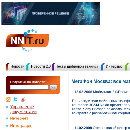
Новости
Новости 2.0
Тесты цифровой техники
Интервью
МегаФон Москва: все ма
Подписка на новости:
12.02.2008
Мобильник 2.0/Произ
Производители мобильных телефо
конгрессе 3GSM Nokia представил
Управление
карте. Sony Ericsson показала не
документами
контракта с разработчиком социа
Интернет
Интеграция
11.02.2008
Открыт новый центр о