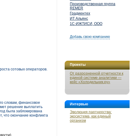
Производственная группа
REMER
Градиентех
ИТ Альянс
1С-ИЖТИСИ, ООО
Добавь свою компанию
Проекты
роста сотовых операторов.
От разрозненной отчетности к
единой системе аналитики —
кейс «Холодильник.ру»
его словам, финансовое
Интервью
имет решение выплатить
 год была заблокирована
Эволюция партнерства:
т, что окончание конфликта
экосистема, как единый
организм
вости)