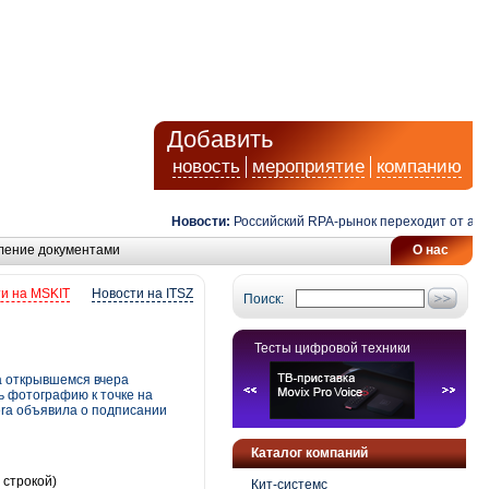
Добавить
новость
мероприятие
компанию
Новости:
Российский RPA-рынок переходит от автома
ление документами
О нас
и на MSKIT
Новости на ITSZ
Поиск:
Тесты цифровой техники
а открывшемся вчера
ь фотографию к точке на
era объявила о подписании
Каталог компаний
 строкой)
Кит-системс