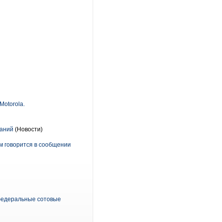
Motorola.
паний
(Новости)
м говорится в сообщении
 федеральные сотовые