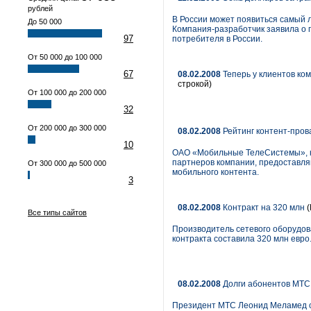
рублей
В России может появиться самый 
До 50 000
Компания-разработчик заявила о 
97
потребителя в России.
От 50 000 до 100 000
67
08.02.2008
Теперь у клиентов ко
строкой)
От 100 000 до 200 000
32
От 200 000 до 300 000
08.02.2008
Рейтинг контент-пров
10
ОАО «Мобильные ТелеСистемы», кр
партнеров компании, предоставляв
От 300 000 до 500 000
мобильного контента.
3
08.02.2008
Контракт на 320 млн
(
Все типы сайтов
Производитель сетевого оборудов
контракта составила 320 млн евро
08.02.2008
Долги абонентов МТС 
Президент МТС Леонид Меламед сч