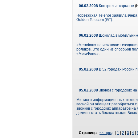
06.02.2008
Контроль в кармане
(
Норвежская Telenor заявила вчера,
Golden Telecom (GT).
06.02.2008
Шоколад в мобильнике
«МегаФон» не исключает создания
роликов. Это один из способов пол
«МегаФоне».
05.02.2008
В 52 городах России 
05.02.2008
Звонки с городских н
Министр информационных технолог
весной он обещает разобраться с 
звонков с городских аппаратов на
должны стать бесплатными. Беспл
Страницы:
<< пред.
|
1
|
2
|
3
|
4
|