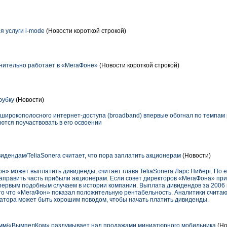
 услуги i-mode
(Новости короткой строкой)
нительно работает в «МегаФоне»
(Новости короткой строкой)
рубку
(Новости)
 широкополосного интернет-доступа (broadband) впервые обогнал по темпам 
ются поучаствовать в его освоении
идендам/TeliaSonera считает, что пора заплатить акционерам
(Новости)
» может выплатить дивиденды, считает глава TeliaSonerа Ларс Ниберг. По 
аправить часть прибыли акционерам. Если совет директоров «МегаФона» пр
 первым подобным случаем в истории компании. Выплата дивидендов за 2006
то что «МегаФон» показал положительную рентабельность. Аналитики считаю
атора может быть хорошим поводом, чтобы начать платить дивиденды.
амм/«ВымпелКом» раздумывает над продажами миниатюрного мобильника
(Но