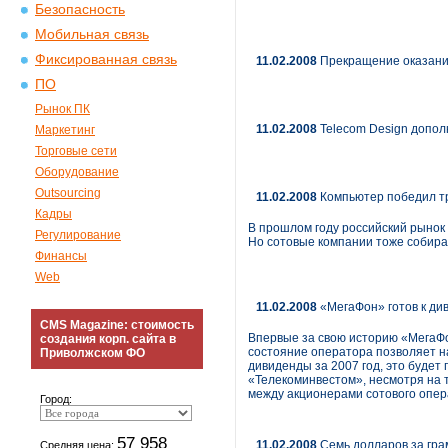
Безопасность
Мобильная связь
Фиксированная связь
11.02.2008
Прекращение оказания
ПО
Рынок ПК
11.02.2008
Telecom Design допол
Маркетинг
Торговые сети
Оборудование
Outsourcing
11.02.2008
Компьютер победил т
Кадры
В прошлом году российский рынок
Регулирование
Но сотовые компании тоже собира
Финансы
Web
11.02.2008
«МегаФон» готов к див
CMS Magazine: стоимость
Впервые за свою историю «МегаФон
создания корп. сайта в
состояние оператора позволяет н
Приволжском ФО
дивиденды за 2007 год, это будет
«Телеком­инвестом», несмотря на 
между акционерами сотового опер
Город:
57 958
11.02.2008
Семь долларов за гр
Средняя цена: