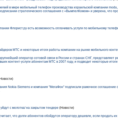
легкий в мире мобильный телефон производства израильской компании modu, 
подписании стратегического соглашения с «ВымпелКомом» и уверена, что про
мпании Флорист.ру есть возможность оплачивать услуги по мобильному телеф
айдеров МТС и некоторые итоги работы компании на рынке мобильного контен
упнейший оператор сотовой связи в России и странах СНГ, представляет р
ших контент-услуги абонентам МТС в 2007 году, и подводит некоторые итог
Новости)
ания Nokia-Siemens и компания "МегаФон" подписали рамочное соглашение с
.
уйдут с молотка/ на закрытом тендере
(Новости)
итает, что долги абонентов обойдутся оператору дешевле, если продать их