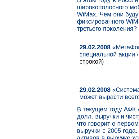
В этом году в России
широкополосного моб
WiMax. Чем они буду
фиксированного WiMa
третьего поколения?
29.02.2008
«МегаФон
специальной акции 
строкой)
29.02.2008
«Система
может вырасти всег
В текущем году АФК 
долл. выручки и чис
что говорит о перво
выручки с 2005 года
активов в выручке х