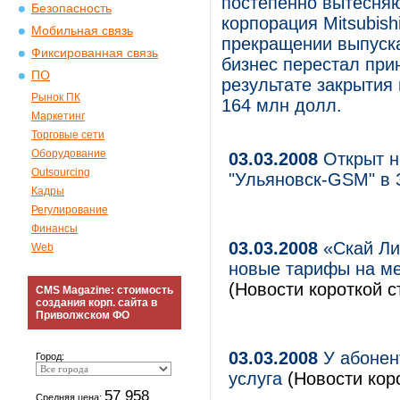
постепенно вытесняю
Безопасность
корпорация Mitsubish
Мобильная связь
прекращении выпуска
Фиксированная связь
бизнес перестал при
ПО
результате закрытия
Рынок ПК
164 млн долл.
Маркетинг
Торговые сети
Оборудование
03.03.2008
Открыт н
Outsourcing
"Ульяновск-GSM" в 
Кадры
Регулирование
Финансы
03.03.2008
«Скай Ли
Web
новые тарифы на м
(Новости короткой с
CMS Magazine: стоимость
создания корп. сайта в
Приволжском ФО
03.03.2008
У абонен
Город:
услуга
(Новости коро
57 958
Средняя цена: