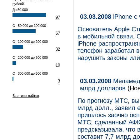
рублей
До 50 000
03.03.2008
iPhone с 
97
От 50 000 до 100 000
Основатель Apple С
67
в мобильной связи. 
От 100 000 до 200 000
iPhone распростран
32
телефон заработал в 
нарушить законы или 
От 200 000 до 300 000
10
От 300 000 до 500 000
03.03.2008
Меламед 
3
млрд долларов
(Нов
Все типы сайтов
По прогнозу МТС, вы
млрд долл., заявил 
пришлось заочно осп
МТС, сделанный АФК
предсказывала, что в
составит 7,7 млрд д