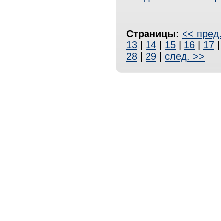
Страницы:
<< пред
13
|
14
|
15
|
16
|
17
28
|
29
|
след. >>