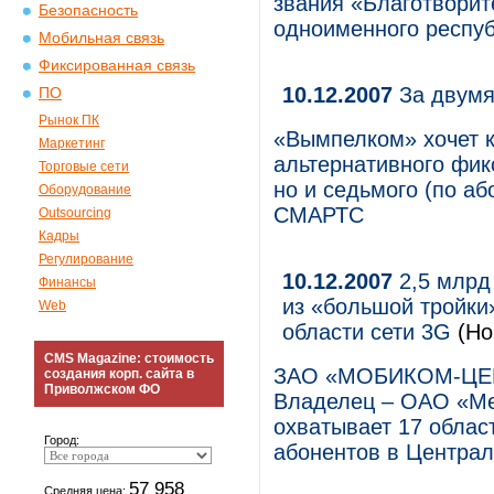
звания «Благотворит
Безопасность
одноименного респуб
Мобильная связь
Фиксированная связь
10.12.2007
За двумя
ПО
Рынок ПК
«Вымпелком» хочет ку
Маркетинг
альтернативного фик
Торговые сети
но и седьмого (по аб
Оборудование
СМАРТС
Outsourcing
Кадры
Регулирование
10.12.2007
2,5 млрд
Финансы
из «большой тройки
Web
области сети 3G
(Но
CMS Magazine: стоимость
ЗАО «МОБИКОМ-ЦЕНТ
создания корп. сайта в
Приволжском ФО
Владелец – ОАО «Ме
охватывает 17 област
Город:
абонентов в Централ
57 958
Средняя цена: