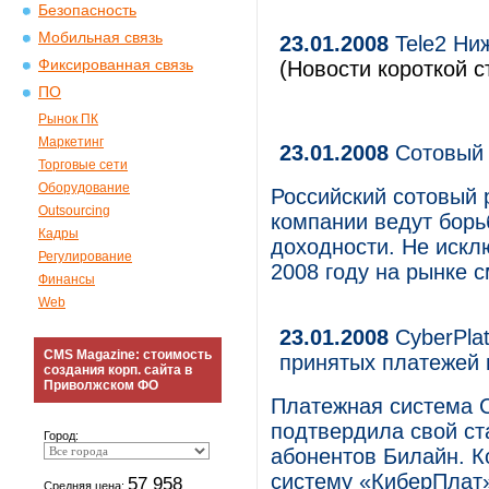
Безопасность
Мобильная связь
23.01.2008
Tele2 Ни
Фиксированная связь
(Новости короткой с
ПО
Рынок ПК
Маркетинг
23.01.2008
Сотовый 
Торговые сети
Оборудование
Российский сотовый 
Outsourcing
компании ведут борь
Кадры
доходности. Не исклю
Регулирование
2008 году на рынке 
Финансы
Web
23.01.2008
CyberPlat
CMS Magazine: стоимость
принятых платежей 
создания корп. сайта в
Приволжском ФО
Платежная система C
подтвердила свой ст
Город:
абонентов Билайн. 
систему «КиберПлат» 
57 958
Средняя цена: