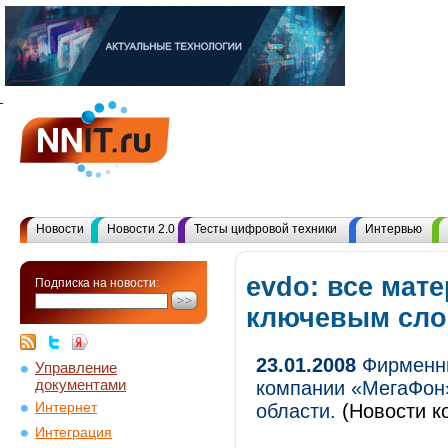
Новости
Новости 2.0
Тесты цифровой техники
Интервью
evdo: все мат
Подписка на новости:
ключевым сл
23.01.2008
Фирменны
Управление
документами
компании «МегаФон»
Интернет
области.
(Новости к
Интеграция