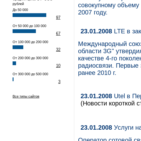
совокупному объему 
рублей
До 50 000
2007 году.
97
От 50 000 до 100 000
23.01.2008
LTE в за
67
От 100 000 до 200 000
Международный союз 
32
области 3G" утвердил
качестве 4-го покол
От 200 000 до 300 000
радиосвязи. Первые 
10
ранее 2010 г.
От 300 000 до 500 000
3
23.01.2008
Utel в П
Все типы сайтов
(Новости короткой с
23.01.2008
Услуги н
Оператор сотовой св