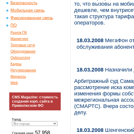
Безопасность
то, что вызовы на моб
дешевле, чем внутрисе
Мобильная связь
такая структура тариф
Фиксированная связь
операторов.
ПО
Рынок ПК
Маркетинг
18.03.2008
МегаФон от
Торговые сети
обслуживания абонент
Оборудование
Outsourcing
Кадры
18.03.2008
Назначили 
Регулирование
Финансы
Арбитражный суд Самар
Web
рассмотрение иска ком
изменения формы собс
CMS Magazine: стоимость
межрегиональная ассо
создания корп. сайта в
(СМАРТС). Вчера состо
Приволжском ФО
делу.
Город:
18.03.2008
Шенгенски
57 958
Средняя цена: