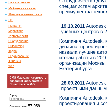
Сотрудничество двух
Безопасность
специалистам архите
Мобильная связь
преимущества техно
Фиксированная связь
ПО
19.10.2011
Autodesk
Рынок ПК
учебных центров в 2
Маркетинг
Торговые сети
Компания Autodesk, 
Оборудование
дизайна, проектиров
Outsourcing
Кадры
назвала лучшие авто
Регулирование
итогам работы в 201
Финансы
организации Москвы,
Web
Екатеринбурга.
CMS Magazine: стоимость
создания корп. сайта в
28.09.2011
Autodesk
Приволжском ФО
проектными данным
Город:
Компания Autodesk, 
проектирования и со
57 958
Средняя цена: