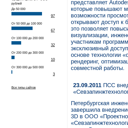
представляет Autodes
рублей
которые повышают м
До 50 000
возможности просмот
97
открывают доступ к
От 50 000 до 100 000
это позволяет повыс
67
визуализации, инжен
От 100 000 до 200 000
участникам программ
32
эксклюзивный доступ
От 200 000 до 300 000
основе технологии «
10
рендеринг, оптимиза
совместной работы.
От 300 000 до 500 000
3
23.09.2011
ПСС внед
Все типы сайтов
«Севзапинжтехноло
Петербургская инже
завершила внедрение
3D в ООО «Проектно-
«Севзапинжтехнологи