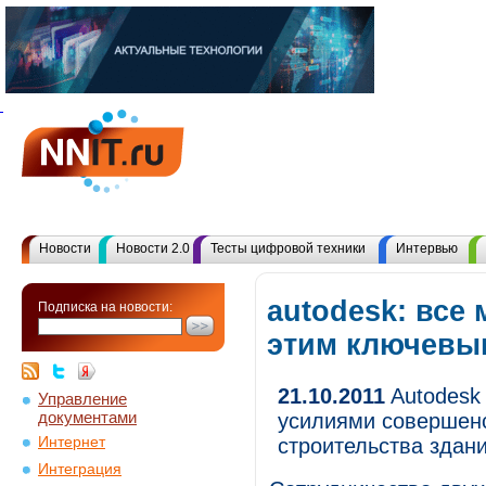
Новости
Новости 2.0
Тесты цифровой техники
Интервью
autodesk: все
Подписка на новости:
этим ключевы
21.10.2011
Autodesk 
Управление
документами
усилиями совершенс
Интернет
строительства здан
Интеграция