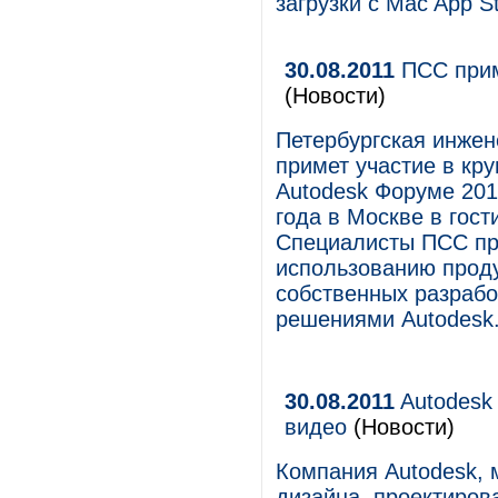
загрузки с Mac App S
30.08.2011
ПСС прим
(Новости)
Петербургская инже
примет участие в кр
Autodesk Форуме 201
года в Москве в гост
Специалисты ПСС про
использованию проду
собственных разрабо
решениями Autodesk
30.08.2011
Autodesk
видео
(Новости)
Компания Autodesk, 
дизайна, проектиров