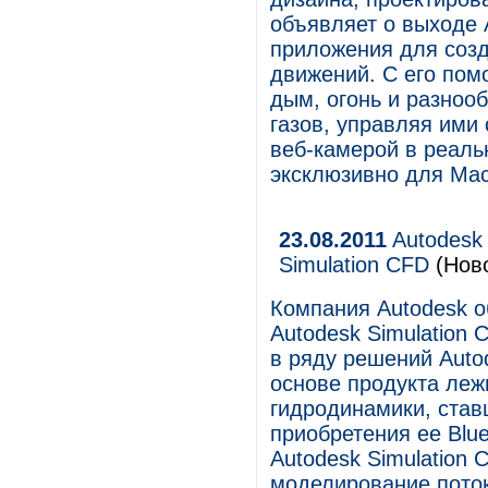
объявляет о выходе 
приложения для созд
движений. С его пом
дым, огонь и разноо
газов, управляя им
веб-камерой в реал
эксклюзивно для Mac
23.08.2011
Autodesk
Simulation CFD
(Ново
Компания Autodesk о
Autodesk Simulation
в ряду решений Auto
основе продукта леж
гидродинамики, ста
приобретения ее Blue
Autodesk Simulation
моделирование поток