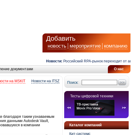
Добавить
новость
мероприятие
компанию
Новости:
Российский RPA-рынок переходит от автома
ление документами
О нас
ости на MSKIT
Новости на ITSZ
Поиск:
Тесты цифровой техники
нке благодаря таким узнаваемым
ния данными Autodesk Vault,
зовавшуюся в компании
Каталог компаний
Кит-системс