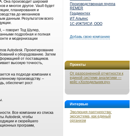
А. Она производит широкий
Производственная группа
 и многое другое. Vault будет
REMER
укции, планирования и
Градиентех
зводства до механиков
ым данным. Результатом всего
ИТ Альянс
укции.
1С-ИЖТИСИ, ООО
, – говорит Тод Шулер,
я данными подробная и полная
Добавь свою компанию
монте и модернизации
ипов Autodesk. Проектирование
ебований к оборудованию. Затем
нформацией от поставщиков.
ивает высокую точность,
Проекты
От разрозненной отчетности к
жается на подходе компании к
единой системе аналитики —
ленному производству. –
кейс «Холодильник.ру»
дь, обеспечит рост
ы.
Интервью
Эволюция партнерства:
ности. Все компании из списка
экосистема, как единый
ты Autodesk, чтобы
организм
родукции и скорейшего
ационных программ,