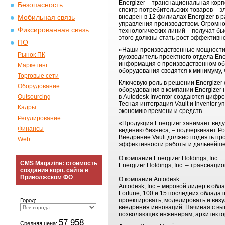
Energizer – транснациональная кор
Безопасность
спектр потребительских товаров – э
внедрен в 12 филиалах Energizer в 
Мобильная связь
управления производством. Огромно
Фиксированная связь
технологических линий – получат б
этого должны стать рост эффективн
ПО
«Наши производственные мощности за
Рынок ПК
руководитель проектного отдела Ene
информация о производственном обо
Маркетинг
оборудования сводятся к минимуму,
Торговые сети
Ключевую роль в решении Energizer
Оборудование
оборудования в компании Energizer
Outsourcing
в Autodesk Inventor создаются циф
Тесная интеграция Vault и Inventor
Кадры
экономию времени и средств.
Регулирование
«Продукция Energizer занимает веду
Финансы
ведению бизнеса, – подчеркивает Р
Внедрение Vault должно поднять про
Web
эффективности работы и дальнейшее
О компании Energizer Holdings, Inc.
CMS Magazine: стоимость
Energizer Holdings, Inc. – трансна
создания корп. сайта в
Приволжском ФО
О компании Autodesk
Autodesk, Inc – мировой лидер в об
Fortune, 100 и 15 последних облад
проектировать, моделировать и визу
Город:
внедрения инноваций. Начиная с вы
позволяющих инженерам, архитектор
57 958
Средняя цена: