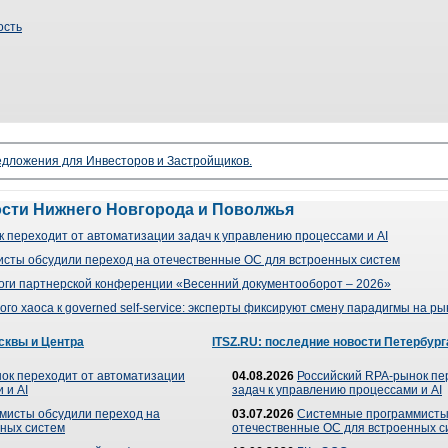
ость
редложения для Инвесторов и Застройщиков.
ости Нижнего Новгорода и Поволжья
 переходит от автоматизации задач к управлению процессами и AI
сты обсудили переход на отечественные ОС для встроенных систем
оги партнерской конференции «Весенний документооборот – 2026»
го хаоса к governed self-service: эксперты фиксируют смену парадигмы на р
сквы и Центра
ITSZ.RU: последние новости Петербург
ок переходит от автоматизации
04.08.2026
Российский RPA-рынок пе
 и AI
задач к управлению процессами и AI
мисты обсудили переход на
03.07.2026
Системные программисты
ных систем
отечественные ОС для встроенных с