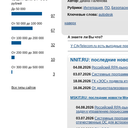
Автор:
Диана Палёнова
рублей
Рубрики:
Интеграция
,
ПО
,
Безопасн
До 50 000
Ключевые слова:
autodesk
97
наверх
От 50 000 до 100 000
67
А знаете ли Вы что?
От 100 000 до 200 000
32
У CityTelecom.ru есть выгодные п
От 200 000 до 300 000
10
NNIT.RU: последние нов
От 300 000 до 500 000
04.08.2026
Российский RPA-рынок
3
03.07.2026
Системные программи
18.06.2026
ГК «ЭОС» подвела ит
Все типы сайтов
16.06.2026
От децентрализованно
MSKIT.RU: последние новости Мо
04.08.2026
Российский RPA-рын
задач к управлению процессами
03.07.2026
Системные програм
отечественные ОС для встроен