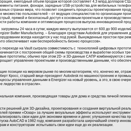
порация, ежегодный объем продаж которой составляет 4,3 млрд долларов СШ
лементы питания, фонари, зарядные USB-устройства для мобильных телефонов
разных странах мира, что позволит соединить процессы проектирования прод
е множество пользователей – от ведущих специалистов по организации прои
ыстрый, прямой и безопасный доступ к основным проектным и производственн
ости работы компании и оптимизация процессов выпуска инновационной прод
гружены 24 часа в сутки; каждую минуту выпускается от 600 до 900 изделий
rgizer Batter Manufacturing. – Благодаря средствам Autodesk для управлени
рудовании всегда находится у нас под рукой. Вынужденные простои при ре
 что обеспечивает нам бесперебойность бизнес-процессов».
 о переходе на Vault сыграла совместимость с технологией цифровых протот
 начинается с построения общей схемы производства и выработки особых тр
ровые прототипы; обычно при этом 2D- и 3D-данные САПР комбинируются с и
 упрощает управление проектными и производственными данными, что обеспеч
щие позиции на мировом рынке по многим категориям, что, конечно же, отра
оберт Кросс, старший вице-президент Autodesk по машиностроению и промыш
цессы управления данными в Energizer на новый уровень, а это, в свою очере
 лидерство в отрасли».
циональная компания, производящая товары для дома и средства личной гигиен
ласти решений для 3D-дизайна, проектирования и создания виртуальной реаль
ателей премии «Оскар» за лучшие визуальные эффекты используют инструмен
ализировать свои идеи для экономии времени и денег, улучшения качества п
пуска AutoCAD в 1982 году, компания разработала широчайший спектр иннов
ам и конструкторам испытывать свои идеи еще до их реализации.