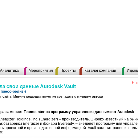
Аналитика
Мероприятия
Проекты
Каталог компаний
Управ
Нов
ла свои данные Autodesk Vault
пресс-релиз))
 сайта. Мнение редакции может не совпадать с мнением автора
ра заменяет Teamcenter на программу управления данными от Autodesk
nergizer Holdings, Inc. (Energizer) – производитель, широко известный на ры
к батарейки Energizer и фонари Eveready, – внедряет программу для управле
ь проектной и производственной информацией. Vault заменит ранее исполь
r.