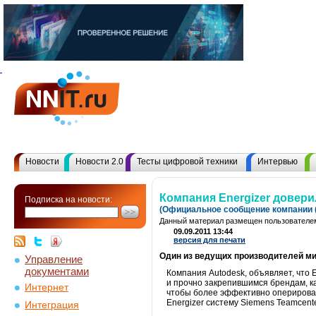
Новости
Новости 2.0
Тесты цифровой техники
Интервью
Компания Energizer довери
Подписка на новости:
(Официальное сообщение компании (
Данный материал размещен пользователем
09.09.2011 13:44
версия для печати
Один из ведущих производителей ми
Управление
документами
Компания Autodesk, объявляет, что E
и прочно закрепившимся брендам, ка
Интернет
чтобы более эффективно оперироват
Energizer систему Siemens Teamcente
Интеграция