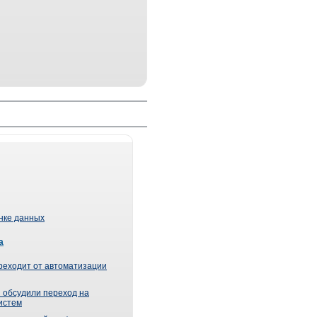
ынке данных
а
реходит от автоматизации
 обсудили переход на
истем