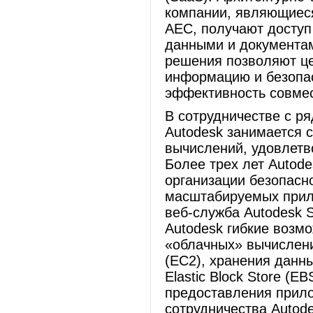
компании, являющиеся 
AEC, получают доступ
данными и документам
решения позволяют це
информацию и безопас
эффективность совме
В сотрудничестве с ря
Autodesk занимается 
вычислений, удовлет
Более трех лет Autod
организации безопасн
масштабируемых прило
веб-служба Autodesk 
Autodesk гибкие возм
«облачных» вычислени
(EC2), хранения данны
Elastic Block Store (E
предоставления прило
сотрудничества Autode