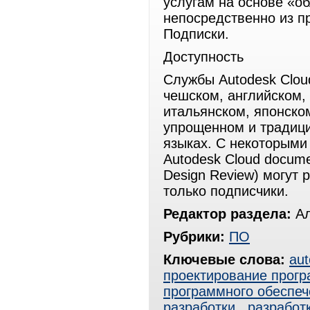
услугам на основе «о
непосредственно из п
Подписки.
Доступность
Службы Autodesk Clou
чешском, английском,
итальянском, японском
упрощенном и традици
языках. С некоторыми
Autodesk Cloud docum
Design Review) могут 
только подписчики.
Редактор раздела:
Ал
Рубрики:
ПО
Ключевые слова:
au
проектирование прогр
программного обеспеч
разработки
,
разработ