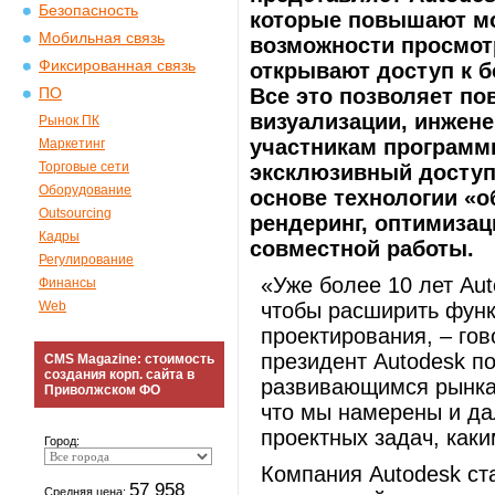
Безопасность
которые повышают мо
Мобильная связь
возможности просмотр
Фиксированная связь
открывают доступ к
Все это позволяет по
ПО
визуализации, инжене
Рынок ПК
участникам программ
Маркетинг
Торговые сети
эксклюзивный доступ
Оборудование
основе технологии «о
Outsourcing
рендеринг, оптимиза
Кадры
совместной работы.
Регулирование
«Уже более 10 лет Au
Финансы
Web
чтобы расширить функ
проектирования, – го
президент Autodesk 
CMS Magazine: стоимость
создания корп. сайта в
развивающимся рынкам
Приволжском ФО
что мы намерены и да
проектных задач, как
Город:
Компания Autodesk ст
57 958
Средняя цена: