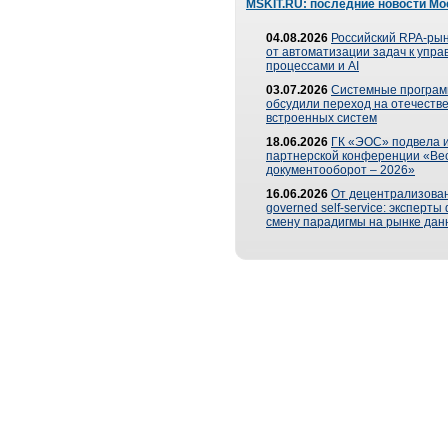
MSKIT.RU: последние новости Мо
04.08.2026
Российский RPA-рын
от автоматизации задач к упр
процессами и AI
03.07.2026
Системные програ
обсудили переход на отечеств
встроенных систем
18.06.2026
ГК «ЭОС» подвела и
партнерской конференции «Ве
документооборот – 2026»
16.06.2026
От децентрализован
governed self-service: эксперт
смену парадигмы на рынке дан