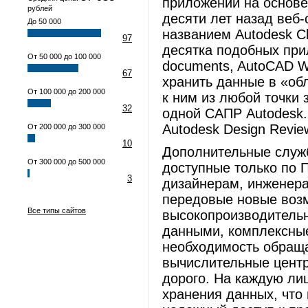
приложений на основе
рублей
десяти лет назад веб
До 50 000
названием Autodesk C
97
десятка подобных прил
От 50 000 до 100 000
documents, AutoCAD W
67
хранить данные в «об
От 100 000 до 200 000
к ним из любой точки 
32
одной САПР Autodesk
Autodesk Design Revie
От 200 000 до 300 000
10
Дополнительные служ
От 300 000 до 500 000
доступные только по 
3
дизайнерам, инженера
передовые новые возм
Все типы сайтов
высокопроизводительн
данными, комплексные
необходимость обраща
вычислительные центр
дорого. На каждую ли
хранения данных, что