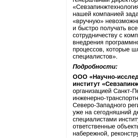
«Севзапинжтехнологи
нашей компанией зад
«вручную» невозможны
и быстро получать вс
сотрудничеству с ком
внедрения программно
процессов, которые ш
специалистов».
Подробности:
ООО «Научно-исслед
институт «Севзапин
организацией Санкт-П
инженерно-транспортн
Северо-Западного реги
уже на сегодняшний д
специалистами инстит
ответственные объект
набережной, реконстру