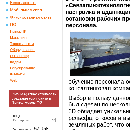
Безопасность
«Севзапинжтехнологи
Мобильная связь
настройка и адаптаци
Фиксированная связь
остановки рабочих п
персонала.
ПО
Рынок ПК
Маркетинг
Торговые сети
Оборудование
Outsourcing
Кадры
Регулирование
Финансы
Web
обучение персонала о
консалтинговая компа
CMS Magazine: стоимость
Выбор в пользу данно
создания корп. сайта в
Приволжском ФО
был сделан по несколь
3D обладает уникаль
Город:
рельефа, откосов и в
земляных работ, что 
57 958
Средняя цена: