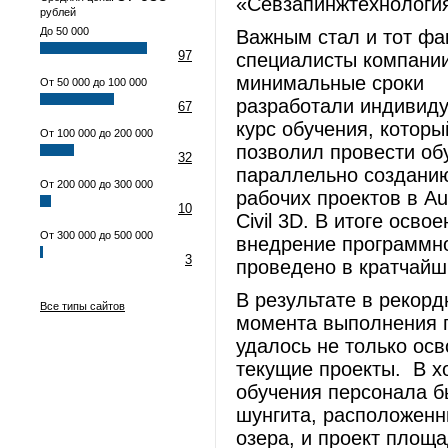
«Севзапинжтехнологи
рублей
До 50 000
Важным стал и тот фак
97
специалисты компани
минимальные сроки
От 50 000 до 100 000
разработали индивид
67
курс обучения, которы
От 100 000 до 200 000
позволил провести об
32
параллельно создани
От 200 000 до 300 000
рабочих проектов в A
10
Civil 3D. В итоге освое
От 300 000 до 500 000
внедрение программно
3
проведено в кратчайш
В результате в рекорд
Все типы сайтов
момента выполнения п
удалось не только осв
текущие проекты. В х
обучения персонала б
шунгита, расположенн
озера, и проект площа