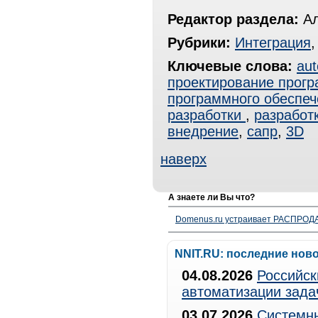
Редактор раздела:
Ал
Рубрики:
Интеграция
Ключевые слова:
au
проектирование прогр
программного обеспеч
разработки
,
разработ
внедрение
,
сапр
,
3D
наверх
А знаете ли Вы что?
Domenus.ru устраивает РАСПРОДА
NNIT.RU: последние нов
04.08.2026
Российск
автоматизации зада
03.07.2026
Системны