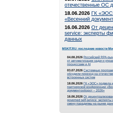
отечественные ОС д
18.06.2026
ГК «ЭОС»
«Весенний документ
16.06.2026
От децен
service: эксперты 
данных
MSKIT.RU: последние новости Мо
04.08.2026
Российский RPA-рын
от автоматизации задач к упр
процессами и AI
03.07.2026
Системные програ
обсудили переход на отечеств
встроенных систем
18.06.2026
ГК «ЭОС» подвела и
партнерской конференции «Ве
документооборот – 2026»
16.06.2026
От децентрализован
governed self-service: эксперт
смену парадигмы на рынке дан