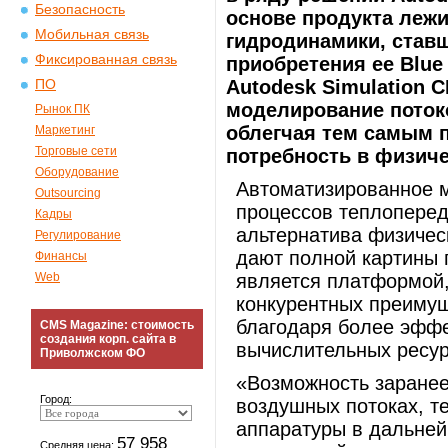
Безопасность
основе продукта леж
Мобильная связь
гидродинамики, став
Фиксированная связь
приобретения ее Blue 
Autodesk Simulation 
ПО
моделирование поток
Рынок ПК
облегчая тем самым 
Маркетинг
Торговые сети
потребность в физич
Оборудование
Автоматизированное м
Outsourcing
процессов теплоперед
Кадры
альтернатива физичес
Регулирование
дают полной картины 
Финансы
Web
является платформой
конкурентных преимущ
благодаря более эффе
CMS Magazine: стоимость
создания корп. сайта в
вычислительных ресур
Приволжском ФО
«Возможность заране
Город:
воздушных потоках, т
аппаратуры в дальней
57 958
Средняя цена: