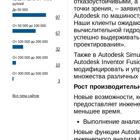
отказоустойчивыми, а
рублей
точки зрения, – заяви
До 50 000
Autodesk по машиност
97
Наши клиенты ожидают
От 50 000 до 100 000
вычислительной гидро
67
успешно выдерживать 
От 100 000 до 200 000
проектирования».
32
Также в Autodesk Simu
От 200 000 до 300 000
Autodesk Inventor Fus
10
модифицировать и уп
От 300 000 до 500 000
множества различных
3
Рост производитель
Новые возможности, к
Все типы сайтов
предоставляет инжене
меньшее время.
Выполнение анали
Новые функции Autode
инженерного анализа 