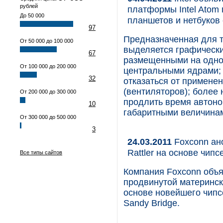
рублей
платформы Intel Atom 
До 50 000
планшетов и нетбуков
97
Предназначенная для т
От 50 000 до 100 000
выделяется графически
67
размещенными на одно
От 100 000 до 200 000
центральными ядрами;
32
отказаться от примене
(вентиляторов); более 
От 200 000 до 300 000
продлить время автоно
10
габаритными величина
От 300 000 до 500 000
3
24.03.2011
Foxconn ан
Rattler на основе чипсе
Все типы сайтов
Компания Foxconn объя
продвинутой материнск
основе новейшего чипсе
Sandy Bridge.