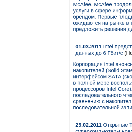
McAfee. McAfee продол
услуги в сфере информ
брендом. Первые плоды 
ожидаются на рынке в 
предложить решения д
01.03.2011
Intel предс
данных до 6 Гбит/с
(Н
Корпорация Intel анон
накопителей (Solid State
интерфейсом SATA (скор
в полной мере восполь
процессоров Intel Core
последовательного чтен
сравнению с накопителя
последовательной запис
25.02.2011
Открытые Т
суперкомпьютеры нов