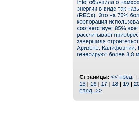
Intel объявила о намере
энергии в виде так на
(RECs). Это на 75% бол
корпорация использовал
соответствует 85% всег
рассчитывает приобрест
завершила строительст
Аризоне, Калифорнии, 
генерируют более 3,8 м
Страницы:
<< пред.
|
15
|
16
|
17
|
18
|
19
|
2
след. >>