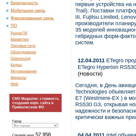
Безопасность
первые устройства на 
Trail). Поставки платф
Мобильная связь
III, Fujitsu Limited, Len
Фиксированная связь
производители планиру
ПО
35 моделей инновацион
Рынок ПК
гибридных форм-факто
Маркетинг
систем.
Торговые сети
Оборудование
Outsourcing
12.04.2011
ETegro про
Кадры
ETegro Hyperion RS530
Регулирование
(Новости)
Финансы
Web
Сегодня, в День авиаци
Technologies объявляе
E7 (Westmere-EX ) в м
CMS Magazine: стоимость
создания корп. сайта в
RS530 G3, открывая но
Приволжском ФО
надежности и безопасн
критически важных при
Город:
57 958
04.04.2011
Intel объяв
Средняя цена: