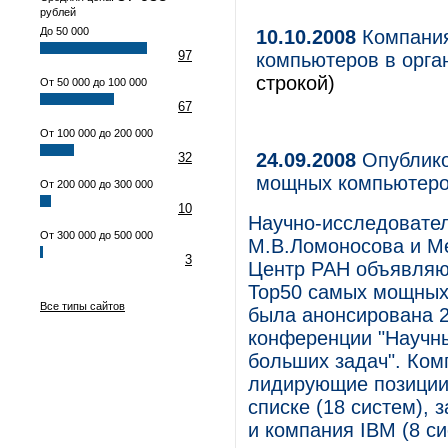
рублей
До 50 000
10.10.2008
Компания
97
компьютеров в орга
строкой)
От 50 000 до 100 000
67
От 100 000 до 200 000
24.09.2008
Опублико
32
мощных компьютеро
От 200 000 до 300 000
10
Научно-исследовате
От 300 000 до 500 000
М.В.Ломоносова и 
3
Центр РАН объявляют
Тор50 самых мощных
Все типы сайтов
была анонсирована 2
конференции "Научны
больших задач". Ком
лидирующие позиции 
списке (18 систем), з
и компания IBM (8 си