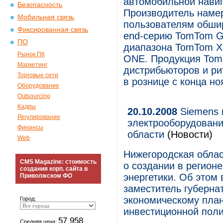
автомобильной навиг
Безопасность
Производитель наме
Мобильная связь
пользователям обшир
Фиксированная связь
end-серию TomTom G
ПО
диапазона TomTom XL
Рынок ПК
ONE. Продукция Tom
Маркетинг
дистрибьюторов и ри
Торговые сети
в рознице с конца но
Оборудование
Outsourcing
Кадры
20.10.2008
Siemens 
Регулирование
электрооборудовани
Финансы
области
(Новости)
Web
Нижегородская облас
CMS Magazine: стоимость
о создании в регион
создания корп. сайта в
энергетики. Об этом
Приволжском ФО
заместитель губерна
экономическому пла
Город:
инвестиционной пол
57 958
Средняя цена: