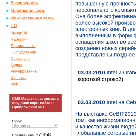
Безопасность
повышенную прочность
персонального компьют
Мобильная связь
Она более эффективна 
Фиксированная связь
более высокой произво
ПО
электронных книг. В д
Рынок ПК
выполненным в форм-фа
Маркетинг
оснащения школ во все
Торговые сети
созданию новых серийн
Оборудование
представлены позднее в
Outsourcing
Кадры
Регулирование
03.03.2010
Intel и Ora
Финансы
короткой строкой)
Web
CMS Magazine: стоимость
03.03.2010
Intel на Ceb
создания корп. сайта в
Приволжском ФО
На выставке CeBIT2010 
том, как информационн
Город:
и качество жизни людей
глобальные сетевые ин
57 958
Средняя цена: