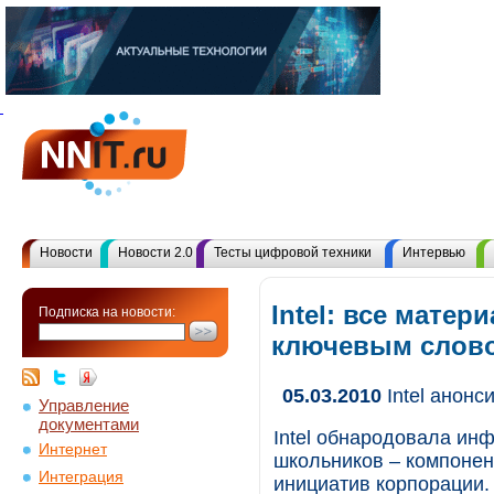
Новости
Новости 2.0
Тесты цифровой техники
Интервью
Intel: все матер
Подписка на новости:
ключевым слов
05.03.2010
Intel анонс
Управление
документами
Intel обнародовала ин
Интернет
школьников – компонен
Интеграция
инициатив корпорации. 