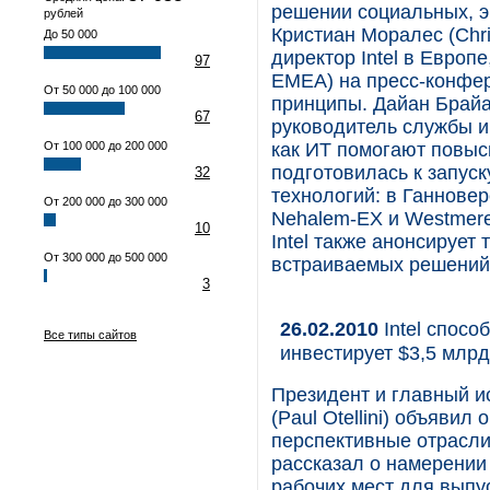
решении социальных, э
рублей
Кристиан Моралес (Chri
До 50 000
директор Intel в Европ
97
EMEA) на пресс-конфере
От 50 000 до 100 000
принципы. Дайан Брайан
67
руководитель службы и
От 100 000 до 200 000
как ИТ помогают повыс
подготовилась к запус
32
технологий: в Ганнове
От 200 000 до 300 000
Nehalem-EX и Westmere-
10
Intel также анонсирует
От 300 000 до 500 000
встраиваемых решений
3
26.02.2010
Intel спосо
Все типы сайтов
инвестирует $3,5 млрд
Президент и главный и
(Paul Otellini) объявил
перспективные отрасли
рассказал о намерении 
рабочих мест для выпу