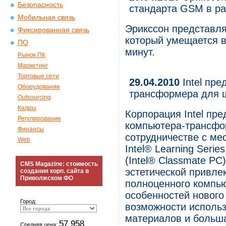
Безопасность
стандарта GSM в р
Мобильная связь
Эрикссон представля
Фиксированная связь
который умещается в
ПО
минут.
Рынок ПК
Маркетинг
Торговые сети
29.04.2010
Intel пр
Оборудование
трансформера для 
Outsourcing
Кадры
Корпорация Intel пр
Регулирование
компьютера-трансфо
Финансы
сотрудничестве с ме
Web
Intel® Learning Seri
(Intel® Classmate PC
CMS Magazine: стоимость
эстетической привле
создания корп. сайта в
Приволжском ФО
полноценного компь
особенностей нового
Город:
возможности исполь
материалов и больша
57 958
Средняя цена: