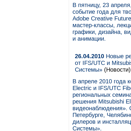
В пятницу, 23 апрел
событие года для тв
Adobe Creative Futu
мастер-классы, лекц
графики, дизайна, в
и анимации.
26.04.2010
Новые ре
от IFS/UTC и Mitsub
Системы»
(Новости)
В апреле 2010 года 
Electric и IFS/UTC F
региональных семина
решения Mitsubishi E
видеонаблюдения». 
Петербурге, Челябин
дилеров и инсталля
Системы».