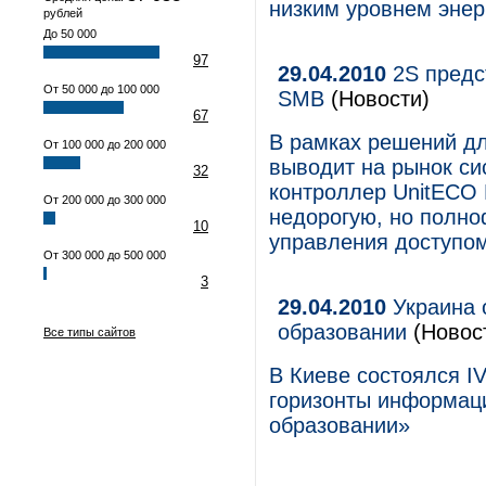
низким уровнем энер
рублей
До 50 000
97
29.04.2010
2S предс
От 50 000 до 100 000
SMB
(Новости)
67
В рамках решений дл
От 100 000 до 200 000
выводит на рынок си
32
контроллер UnitECO
От 200 000 до 300 000
недорогую, но полно
10
управления доступо
От 300 000 до 500 000
3
29.04.2010
Украина 
образовании
(Новос
Все типы сайтов
В Киеве состоялся I
горизонты информац
образовании»