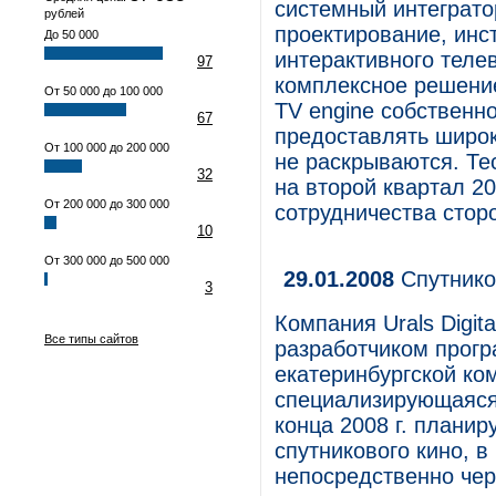
системный интеграто
рублей
проектирование, инс
До 50 000
интерактивного теле
97
комплексное решени
От 50 000 до 100 000
TV engine собственно
67
предоставлять широк
От 100 000 до 200 000
не раскрываются. Те
32
на второй квартал 20
От 200 000 до 300 000
сотрудничества стор
10
От 300 000 до 500 000
29.01.2008
Спутнико
3
Компания Urals Digit
Все типы сайтов
разработчиком прогр
екатеринбургской ком
специализирующаяся
конца 2008 г. планир
спутникового кино, в
непосредственно чер