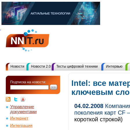
Новости
Новости 2.0
Тесты цифровой техники
Интервью
Intel: все мат
Подписка на новости:
ключевым сл
04.02.2008
Компания
Управление
документами
поколения карт CF –
Интернет
короткой строкой)
Интеграция