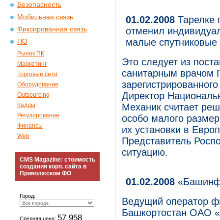
Безопасность
Мобильная связь
01.02.2008
Тарелке 
Фиксированная связь
отменил индивидуал
малые спутниковые 
ПО
Рынок ПК
Это следует из пост
Маркетинг
санитарным врачом 
Торговые сети
зарегистрированного
Оборудование
Директор Национальн
Outsourcing
Кадры
Механик считает реш
Регулирование
особо малого размер
Финансы
их установки в Евро
Web
Представитель Роспо
ситуацию.
CMS Magazine: стоимость
создания корп. сайта в
Приволжском ФО
01.02.2008
«Башинфо
Город:
Ведущий оператор ф
Башкортостан ОАО «
57 958
Средняя цена: