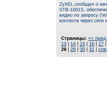
ZyXEL сообщил о нач
STB-1001S, обеспеч
видео по запросу (V
контента через сети 
Страницы:
<< пред
13
|
14
|
15
|
16
|
17
28
|
29
|
30
|
31
|
сле