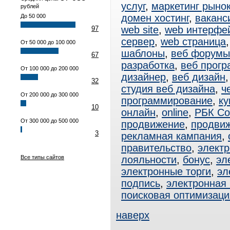
услуг
,
маркетинг рыно
рублей
домен хостинг
,
ваканс
До 50 000
web site
,
web интерфе
97
сервер
,
web страница
От 50 000 до 100 000
шаблоны
,
веб форумы
67
разработка
,
веб прог
От 100 000 до 200 000
дизайнер
,
веб дизайн
32
студия веб дизайна
,
ч
От 200 000 до 300 000
программирование
,
ку
10
онлайн
,
online
,
РБК Со
От 300 000 до 500 000
продвижение
,
продвиж
3
рекламная кампания
,
правительство
,
электр
Все типы сайтов
лояльности
,
бонус
,
эл
электронные торги
,
эл
подпись
,
электронная
поисковая оптимизаци
наверх