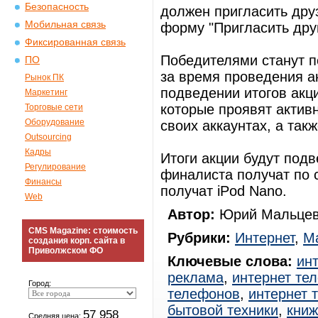
Безопасность
должен пригласить друз
Мобильная связь
форму "Пригласить друг
Фиксированная связь
Победителями станут п
ПО
за время проведения а
Рынок ПК
подведении итогов акци
Маркетинг
которые проявят активн
Торговые сети
Оборудование
своих аккаунтах, а так
Outsourcing
Кадры
Итоги акции будут подв
Регулирование
финалиста получат по 
Финансы
получат iPod Nano.
Web
Автор:
Юрий Мальцев
CMS Magazine: стоимость
Рубрики:
Интернет
,
Ма
создания корп. сайта в
Приволжском ФО
Ключевые слова:
ин
реклама
,
интернет те
Город:
телефонов
,
интернет 
бытовой техники
,
книж
57 958
Средняя цена: