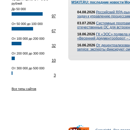
MSKIT.RU: последние новости Мо
рублей
До 50 000
04.08.2026
Российский RPA-рын
97
задач к управлению процессами
03.07.2026
Системные програм
От 50 000 до 100 000
отечественные ОС для встроен
67
18.06.2026
ГК «ЭОС» подвела 
«Весенний документооборот –
От 100 000 до 200 000
16.06.2026
От децентрализованн
32
service: эксперты фиксируют с
От 200 000 до 300 000
10
От 300 000 до 500 000
3
Все типы сайтов