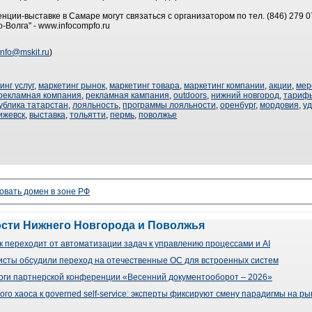
ии-выставке в Самаре могут связаться с организатором по тел. (846) 279 07
-Волга" - www.infocompfo.ru
info@mskit.ru
)
инг услуг
,
маркетинг рынок
,
маркетинг товара
,
маркетинг компании
,
акции
,
мер
рекламная компания
,
рекламная кампания
,
outdoors
,
нижний новгород
,
тариф
ублика татарстан
,
лояльность
,
программы лояльности
,
оренбург
,
мордовия
,
у
ижевск
,
выставка
,
тольятти
,
пермь
,
поволжье
овать домен в зоне РФ
ости Нижнего Новгорода и Поволжья
 переходит от автоматизации задач к управлению процессами и AI
сты обсудили переход на отечественные ОС для встроенных систем
оги партнерской конференции «Весенний документооборот – 2026»
го хаоса к governed self-service: эксперты фиксируют смену парадигмы на р