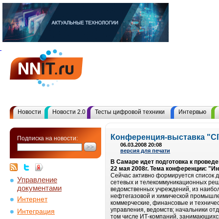
Новости
Новости 2.0
Тесты цифровой техники
Интервью
Конференция-выставка "СI
Подписка на новости:
06.03.2008 20:08
версия для печати
В Самаре идет подготовка к проведе
22 мая 2008г. Тема конференции: "И
Сейчас активно формируется список д
Управление
сетевых и телекоммуникационных реше
документами
ведомственных учреждений, из наибо
нефтегазовой и химической промышлен
Интернет
коммерческие, финансовые и техничес
управления, ведомств; начальники от
Интеграция
том числе ИТ-компаний, занимающих