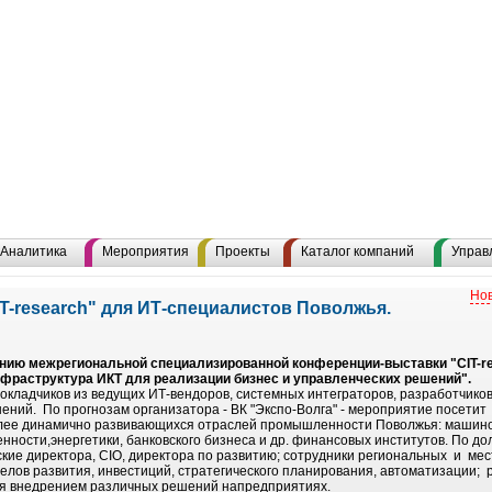
Аналитика
Мероприятия
Проекты
Каталог компаний
Управ
Нов
T-research" для ИТ-специалистов Поволжья.
нию межрегиональной специализированной конференции-выставки "СIT-res
нфраструктура ИКТ для реализации бизнес и управленческих решений".
окладчиков из ведущих ИТ-вендоров, системных интеграторов, разработчико
ний. По прогнозам организатора - ВК "Экспо-Волга" - мероприятие посетит
лее динамично развивающихся отраслей промышленности Поволжья: машино
ности,энергетики, банковского бизнеса и др. финансовых институтов. По дол
кие директора, CIO, директора по развитию; сотрудники региональных и м
делов развития, инвестиций, стратегического планирования, автоматизации; 
ся внедрением различных решений напредприятиях.