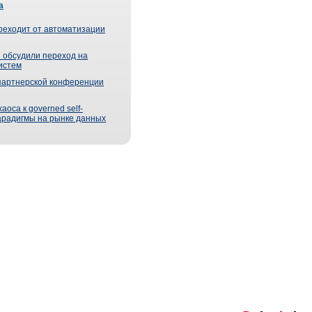
а
реходит от автоматизации
 обсудили переход на
истем
партнерской конференции
оса к governed self-
парадигмы на рынке данных