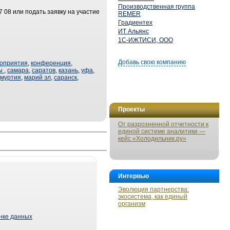
Производственная группа
 08 или подать заявку на участие
REMER
Градиентех
ИТ Альянс
1С-ИЖТИСИ, ООО
Добавь свою компанию
оприятия
,
конференция
,
ы
,
самара
,
саратов
,
казань
,
уфа
,
дмуртия
,
марий эл
,
саранск
,
Проекты
От разрозненной отчетности к
единой системе аналитики —
кейс «Холодильник.ру»
Интервью
Эволюция партнерства:
экосистема, как единый
организм
ынке данных