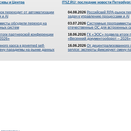
сквы и Центра
ITSZ.RU: последние новости Петербург
ок переходит от автоматизации
04.08.2026
Российский RPA-рынок пе
 и AI
задач к управлению процессами и AI
мисты обсудили переход на
03.07.2026
Системные программисты
ных систем
отечественные ОС для встроенных с
итоги партнерской конференции
18.06.2026
ГК «ЭОС» подвела итоги 
 2026»
«Весенний документооборот – 2026»
ого хаоса к governed self-
16.06.2026
От децентрализованного ха
мену парадигмы на рынке данных
service: эксперты фиксируют смену 