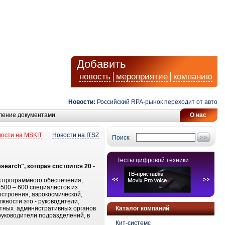
Добавить
новость
мероприятие
компанию
Новости:
Российский RPA-рынок переходит от автомати
ление документами
О нас
ости на MSKIT
Новости на ITSZ
Поиск:
Тесты цифровой техники
earch", которая состоится 20 -
в программного обеспечения,
 500 – 600 специалистов из
строения, аэрокосмической,
жности это - руководители,
естных административных органов
Каталог компаний
руководители подразделений, в
Кит-системс