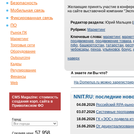
Безопасность
Желающие принять участие в конференц
Мобильная связь
на сайте выставочной компании "Экспо
Фиксированная связь
Редактор раздела:
Юрий Мальцев (
ПО
Рубрики:
Маркетинг
Рынок ПК
Ключевые слова:
маркетинг
,
маркет
Маркетинг
продвижение
,
продвижение товара
,
Торговые сети
пфо
,
башкортостан
,
татарстан
,
респ
чебоксары
,
пенза
,
ульяновск
,
бонус
,
Оборудование
Outsourcing
наверх
Кадры
Регулирование
А знаете ли Вы что?
Финансы
На Domenus.ru можно зарегистрир
Web
NNIT.RU: последние нов
CMS Magazine: стоимость
создания корп. сайта в
04.08.2026
Российский RPA-рынок
Приволжском ФО
03.07.2026
Системные программи
18.06.2026
ГК «ЭОС» подвела ит
Город:
16.06.2026
От децентрализованно
57 958
Средняя цена: