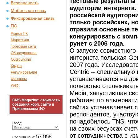
тестовые результаты 
Безопасность
аудитории интернета.
Мобильная связь
российской аудитори
Фиксированная связь
только российских, н
ПО
отразила основные те
Рынок ПК
конкурировать с комп
Маркетинг
рунет с 2006 года.
Торговые сети
О запуске совместного
Оборудование
интернета польская Ge
Outsourcing
2007 года. Исследоват
Кадры
Centric -- специальную
Регулирование
устанавливается на до
Финансы
полностью отслеживать
Web
Media, запустившая сво
работает по альтернати
CMS Magazine: стоимость
создания корп. сайта в
сайтах устанавливает с
Приволжском ФО
респондентов, участву
понадобилось TNS, что
Город:
на своих ресурсах счет
от сотрудничества с и
57 958
Средняя цена: