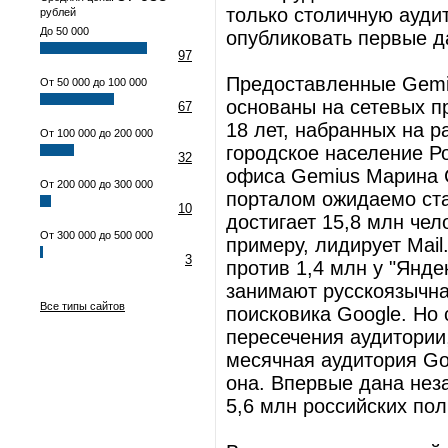
только столичную ауди
рублей
До 50 000
опубликовать первые д
97
Предоставленные Gemiu
От 50 000 до 100 000
основаны на сетевых п
67
18 лет, набранных на 
От 100 000 до 200 000
городское население Р
32
офиса Gemius Марина 
От 200 000 до 300 000
порталом ожидаемо ста
10
достигает 15,8 млн чел
От 300 000 до 500 000
примеру, лидирует Mail
3
против 1,4 млн у "Янде
занимают русскоязычна
Все типы сайтов
поисковика Google. Но
пересечения аудитории
месячная аудитория Goo
она. Впервые дана нез
5,6 млн российских пол