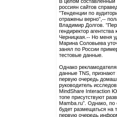
В целом составленный 
россиян сайтов справе
"Тенденции по аудитор
отражены верно",-- пол
Владимир Долгов. "Перв
гендиректор агентства 
Черницкая.-- Но меня уд
Марина Соловьева уточ
занял по России пример
тестовые данные.
Однако рекламодателям
данные TNS, признают э
первую очередь домашн
руководитель исследов
MindShare Interaction 
топе присутствуют разв
Mamba.ru". Однако, по
будет размещаться на 
первую очередь инфор