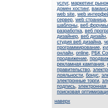
услуг
,
маркетинг рыно
домен хостинг
,
ваканс
web site
,
web интерфе
сервер
,
web страница
шаблоны
,
веб форумы
разработка
,
веб прог
дизайнер
,
веб дизайн
студия веб дизайна
,
ч
программирование
,
ку
онлайн
,
online
,
РБК Со
продвижение
,
продвиж
рекламная кампания
,
правительство
,
электр
лояльности
,
бонус
,
эл
электронные торги
,
эл
подпись
,
электронная
поисковая оптимизаци
наверх