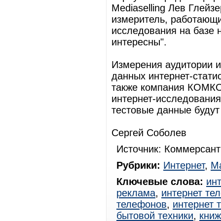
Mediaselling Лев Глейзе
измеритель, работающи
исследования на базе 
интересны".
Измерения аудитории и
данных интернет-статис
также компания КОМКОН
интернет-исследования
тестовые данные будут
Сергей Соболев
Источник: Коммерсант
Рубрики:
Интернет
,
Ма
Ключевые слова:
ин
реклама
,
интернет те
телефонов
,
интернет 
бытовой техники
,
книж