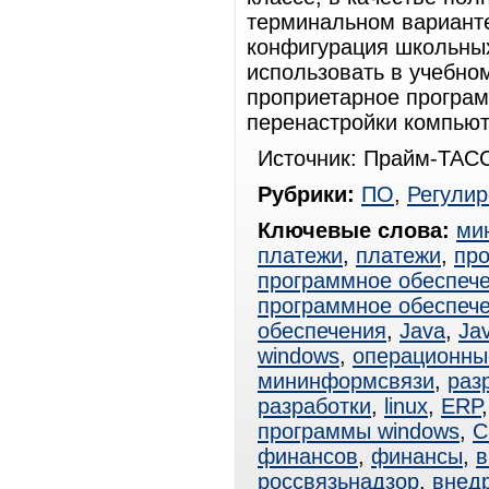
терминальном вариант
конфигурация школьных
использовать в учебном
проприетарное програм
перенастройки компьют
Источник: Прайм-ТАСС
Рубрики:
ПО
,
Регули
Ключевые слова:
ми
платежи
,
платежи
,
пр
программное обеспеч
программное обеспеч
обеспечения
,
Java
,
Ja
windows
,
операционны
мининформсвязи
,
раз
разработки
,
linux
,
ERP
программы windows
,
C
финансов
,
финансы
,
в
россвязьнадзор
,
внед