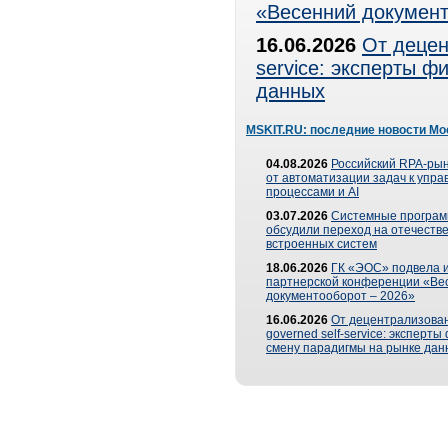
«Весенний документ
16.06.2026
От децен
service: эксперты 
данных
MSKIT.RU: последние новости Мо
04.08.2026
Российский RPA-рын
от автоматизации задач к упр
процессами и AI
03.07.2026
Системные програ
обсудили переход на отечеств
встроенных систем
18.06.2026
ГК «ЭОС» подвела и
партнерской конференции «Ве
документооборот – 2026»
16.06.2026
От децентрализован
governed self-service: эксперт
смену парадигмы на рынке дан