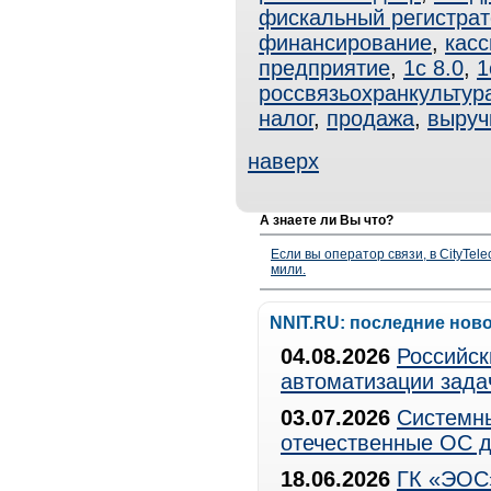
фискальный регистрат
финансирование
,
касс
предприятие
,
1с 8.0
,
1
россвязьохранкультур
налог
,
продажа
,
выруч
наверх
А знаете ли Вы что?
Если вы оператор связи, в CityTe
мили.
NNIT.RU: последние нов
04.08.2026
Российск
автоматизации зада
03.07.2026
Системны
отечественные ОС д
18.06.2026
ГК «ЭОС»