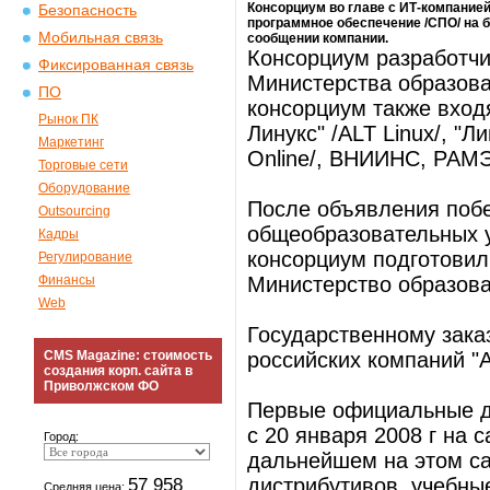
Консорциум во главе с ИТ-компание
Безопасность
программное обеспечение /СПО/ на ба
Мобильная связь
сообщении компании.
Консорциум разработчи
Фиксированная связь
Министерства образова
ПО
консорциум также вход
Рынок ПК
Линукс" /ALT Linux/, "Ли
Маркетинг
Online/, ВНИИНС, РАМ
Торговые сети
Оборудование
После объявления поб
Outsourcing
общеобразовательных у
Кадры
консорциум подготовил
Регулирование
Финансы
Министерство образова
Web
Государственному зака
CMS Magazine: стоимость
российских компаний "А
создания корп. сайта в
Приволжском ФО
Первые официальные д
c 20 января 2008 г на с
Город:
дальнейшем на этом са
57 958
дистрибутивов, учебны
Средняя цена: