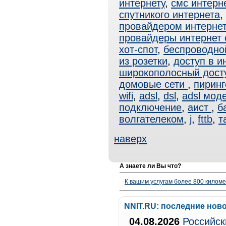
интернету
,
смс интерн
спутникого интернета
,
провайдером интерне
провайдеры интернет
хот-спот
,
беспроводно
из розетки
,
доступ в и
широкополосный дост
домовые сети
,
пиринг
wifi
,
adsl
,
dsl
,
adsl мод
подключение
,
аист
,
б
волгателеком
,
j
,
fttb
,
т
наверх
А знаете ли Вы что?
К вашим услугам более 800 километ
NNIT.RU: последние нов
04.08.2026
Российск