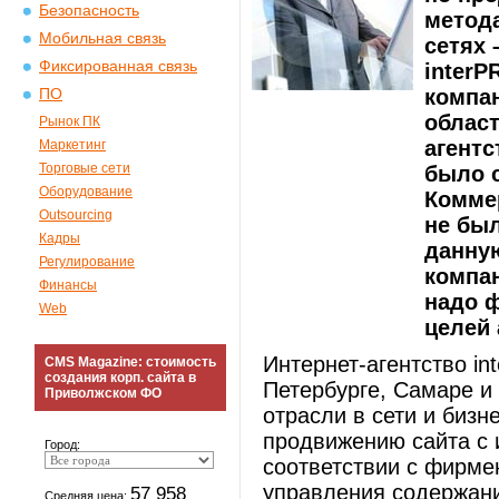
Безопасность
метод
Мобильная связь
сетях 
Фиксированная связь
interP
компан
ПО
облас
Рынок ПК
агентс
Маркетинг
Торговые сети
было 
Оборудование
Коммер
Outsourcing
не был
Кадры
данную
Регулирование
компан
Финансы
надо ф
Web
целей 
Интернет-агентство in
CMS Magazine: стоимость
создания корп. сайта в
Петербурге, Самаре и 
Приволжском ФО
отрасли в сети и бизне
продвижению сайта с 
Город:
соответствии с фирме
управления содержан
57 958
Средняя цена: