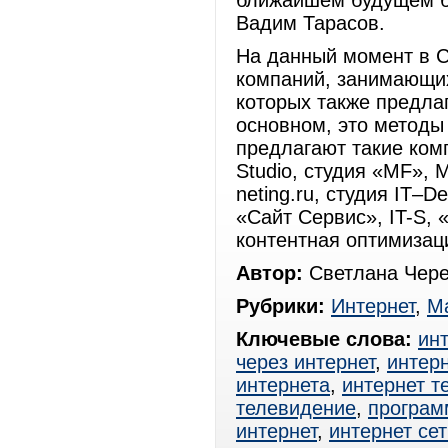
ближайшем будущем бу
Вадим Тарасов.
На данный момент в С
компаний, занимающих
которых также предлаг
основном, это методы
предлагают такие комп
Studio, студия «MF», 
neting.ru, студия IТ–
«Сайт Сервис», IT-S, «
контентная оптимизац
Автор:
Светлана Чере
Рубрики:
Интернет
,
Ма
Ключевые слова:
ин
через интернет
,
интерн
интернета
,
интернет т
телевидение
,
програм
интернет
,
интернет сет