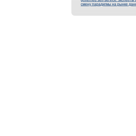
governed self-service: эксперт
смену парадигмы на рынке дан