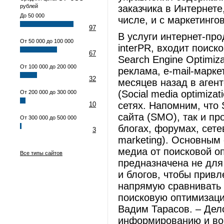
рублей
заказчика в Интернете
До 50 000
числе, и с маркетинг
97
В услуги интернет-пр
От 50 000 до 100 000
interPR, входит поис
67
Search Engine Optimiz
От 100 000 до 200 000
реклама, e-mail-марке
32
месяцев назад в аген
(Social media optimiza
От 200 000 до 300 000
сетях. Напомним, что
10
сайта (SMO), так и п
От 300 000 до 500 000
блогах, форумах, сет
3
marketing). Основным
медиа от поисковой о
Все типы сайтов
предназначена не для
и блогов, чтобы привл
напрямую сравнивать 
поисковую оптимизацию
Вадим Тарасов. – Дело
информированию и во