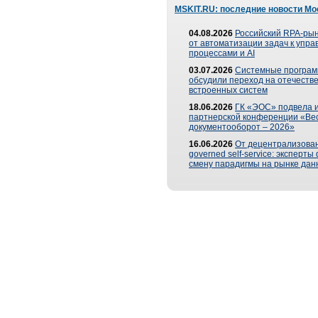
MSKIT.RU: последние новости Мо
04.08.2026
Российский RPA-рын
от автоматизации задач к упр
процессами и AI
03.07.2026
Системные програ
обсудили переход на отечеств
встроенных систем
18.06.2026
ГК «ЭОС» подвела и
партнерской конференции «Ве
документооборот – 2026»
16.06.2026
От децентрализован
governed self-service: эксперт
смену парадигмы на рынке дан