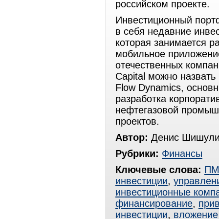
российском проекте.
Инвестиционный портф
в себя недавние инвес
которая занимается ра
мобильное приложение
отечественных компани
Capital можно назвать
Flow Dynamics, основ
разработка корпорати
нефтегазовой промышл
проектов.
Автор:
Денис Шишули
Рубрики:
Финансы
Ключевые слова:
ПМ
инвестиции
,
управлен
инвестиционные комп
финансирование
,
при
инвестиции
,
вложение