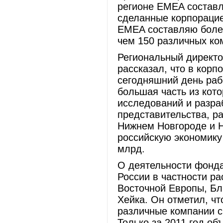
регионе EMEA составл
сделанные корпорацией
EMEA составляю более
чем 150 различных к
Региональный директо
рассказал, что в корп
сегодняшний день раб
большая часть из кот
исследований и разраб
представительства, р
Нижнем Новгороде и Но
российскую экономику 
млрд.
О деятельности фонда 
России в частности рас
Восточной Европы, Бл
Хейка. Он отметил, чт
различные компании с
Только за 2011 год о