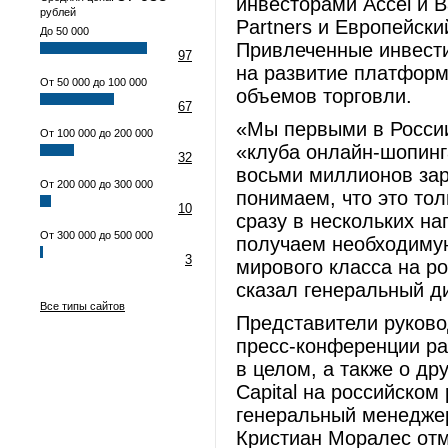
инвесторами Accel и B
рублей
Partners и Европейски
До 50 000
Привлеченные инвести
97
на развитие платфор
От 50 000 до 100 000
объемов торговли.
67
«Мы первыми в Росси
От 100 000 до 200 000
«клуба онлайн-шопинг
32
восьми миллионов зар
От 200 000 до 300 000
понимаем, что это то
10
сразу в нескольких н
От 300 000 до 500 000
получаем необходимую
3
мирового класса на р
сказал генеральный д
Все типы сайтов
Представители руково
пресс-конференции ра
в целом, а также о др
Capital на российском 
генеральный менеджер
Кристиан Моралес отме