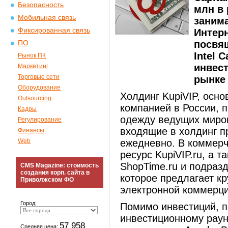
Безопасность
млн в 
Мобильная связь
заним
Фиксированная связь
Интерн
посвя
ПО
Intel 
Рынок ПК
инвес
Маркетинг
Торговые сети
рынке 
Оборудование
Холдинг KupiVIP, осн
Outsourcing
компанией в России, 
Кадры
одежду ведущих миро
Регулирование
входящие в холдинг п
Финансы
Web
ежедневно. В коммерч
ресурс KupiVIP.ru, а 
ShopTime.ru и подраз
CMS Magazine: стоимость
создания корп. сайта в
которое предлагает к
Приволжском ФО
электронной коммерци
Город:
Помимо инвестиций, по
инвестиционному раун
57 958
Средняя цена: